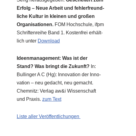
Erfolg – Neue Arbeit und feh­ler­freund­
li­che Kul­tur in klei­nen und gro­ßen
Orga­ni­sa­tio­nen.
FOM Hoch­schu­le, ifpm
Schrif­ten­rei­he Band 1. Kosten­frei erhält­
lich unter
Down­load
Ideen­ma­nage­ment: Was ist der
Stand? Was bringt die Zukunft?
In:
Bul­lin­ger A C (Hg): Inno­va­ti­on der Inno­
va­ti­on – neu gedacht, neu gemacht.
Chem­nitz: Ver­lag aw&i Wis­sen­schaft
und Pra­xis.
zum Text
Liste aller Veröffentlichungen