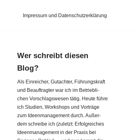
Impressum und Datenschutzerklärung
Wer schreibt diesen
Blog?
Als Ein­rei­cher, Gut­ach­ter, Füh­rungs­kraft
und Beauf­trag­ter war ich im Betrieb­li­
chen Vor­schlags­we­sen tätig. Heu­te füh­re
ich Stu­di­en, Work­shops und Vor­trä­ge
zum Ideen­ma­nage­ment durch. Außer­
dem schrei­be ich (zuletzt: Erfolg­rei­ches
Ideen­ma­nage­ment in der Pra­xis bei