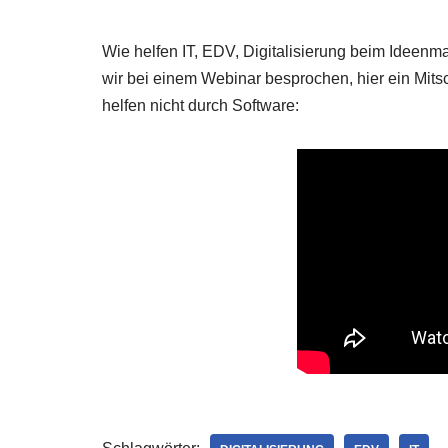
Wie hel­fen IT, EDV, Digi­ta­li­sie­rung beim Idee
wir bei einem Web­i­nar bespro­chen, hier ein Mit­sc
hel­fen nicht durch Software: