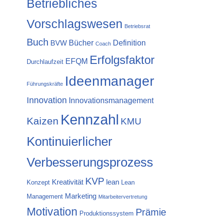
Betriebliches
Vorschlagswesen
Betriebsrat
Buch
Bücher
Definition
BVW
Coach
Erfolgsfaktor
EFQM
Durchlaufzeit
Ideenmanager
Führungskräfte
Innovation
Innovationsmanagement
Kennzahl
Kaizen
KMU
Kontinuierlicher
Verbesserungsprozess
KVP
Kreativität
lean
Konzept
Lean
Marketing
Management
Mitarbeitervertretung
Motivation
Prämie
Produktionssystem