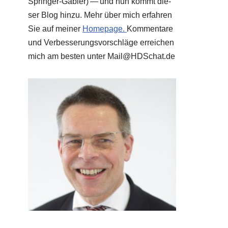
Sprin­ger-Gab­ler) — und nun kommt die­
ser Blog hin­zu. Mehr über mich erfah­ren
Sie auf mei­ner
Home­page.
Kom­men­ta­re
und Ver­bes­se­rungs­vor­schlä­ge errei­chen
mich am besten unter Mail@​HDSchat.​de