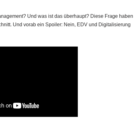
n­ma­nage­ment? Und was ist das über­haupt? Die­se Fra­ge haben
hnitt. Und vor­ab ein Spoi­ler: Nein, EDV und Digi­ta­li­sie­rung