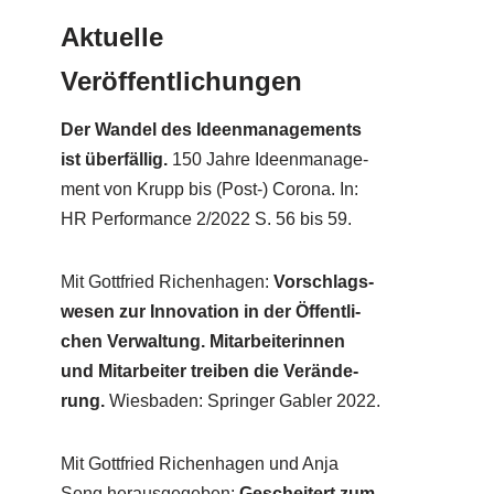
Aktuelle
Veröffentlichungen
Der Wan­del des Ideen­ma­nage­ments
ist über­fäl­lig.
150 Jah­re Ideen­ma­nage­
ment von Krupp bis (Post-) Coro­na. In:
HR Per­for­mance 2/​2022 S. 56 bis 59.
Mit Gott­fried Richen­ha­gen:
Vor­schlags­
we­sen zur Inno­va­ti­on in der Öffent­li­
chen Ver­wal­tung. Mit­ar­bei­te­rin­nen
und Mit­ar­bei­ter trei­ben die Ver­än­de­
rung.
Wies­ba­den: Sprin­ger Gab­ler 2022.
Mit Gott­fried Richen­ha­gen und Anja
Seng her­aus­ge­ge­ben:
Geschei­tert zum