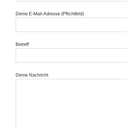
Dei­ne E‑Mail-Adres­se (Pflicht­feld)
Betreff
Dei­ne Nachricht