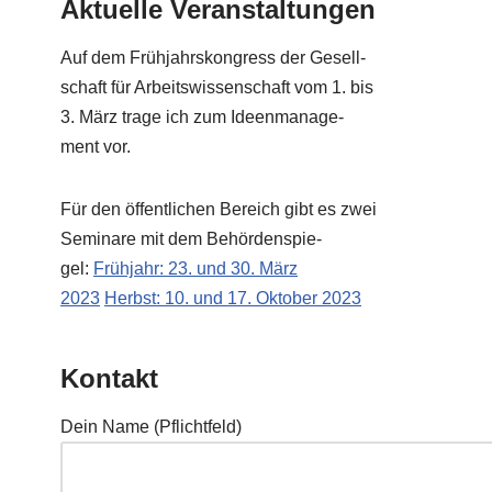
Aktuelle Veranstaltungen
Auf dem Früh­jahrs­kon­gress der Gesell­
schaft für Arbeits­wis­sen­schaft vom 1. bis
3. März tra­ge ich zum Ideen­ma­nage­
ment vor.
Für den öffent­li­chen Bereich gibt es zwei
Semi­na­re mit dem Behör­den­spie­
gel:
Früh­jahr: 23. und 30. März
2023
Herbst: 10. und 17. Okto­ber 2023
Kontakt
Dein Name (Pflicht­feld)