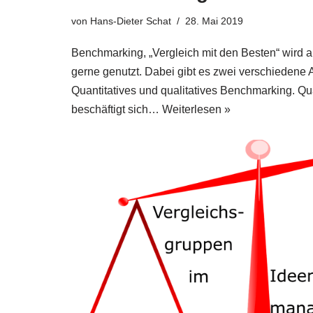
von
Hans-Dieter Schat
28. Mai 2019
Bench­mar­king, „Ver­gleich mit den Besten“ wird 
ger­ne genutzt. Dabei gibt es zwei ver­schie­de­ne 
Quan­ti­ta­ti­ves und qua­li­ta­ti­ves Bench­mar­king. Qu
beschäf­tigt sich…
Wei­ter­le­sen »