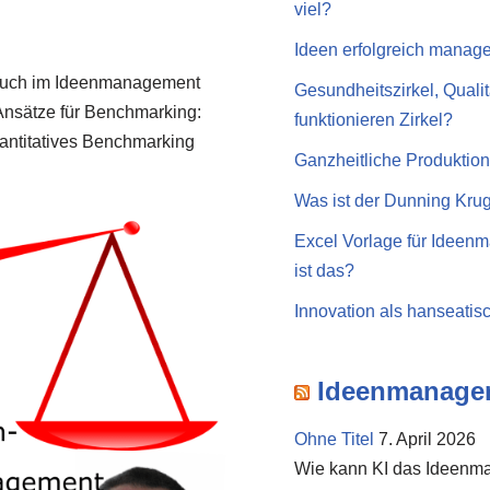
viel?
Ideen erfolgreich manag
auch im Ideen­ma­nage­ment
Gesundheitszirkel, Qualitä
Ansät­ze für Bench­mar­king:
funktionieren Zirkel?
an­ti­ta­ti­ves Bench­mar­king
Ganzheitliche Produktio
Was ist der Dunning Kruge
Excel Vorlage für Ideen
ist das?
Innovation als hanseatis
Ideenmanage
Ohne Titel
7. April 2026
Wie kann KI das Ideenma