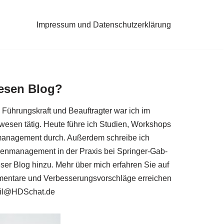
Impressum und Datenschutzerklärung
iesen Blog?
r, Füh­rungs­kraft und Beauf­trag­ter war ich im
­we­sen tätig. Heu­te füh­re ich Stu­di­en, Work­shops
ma­nage­ment durch. Außer­dem schrei­be ich
deen­ma­nage­ment in der Pra­xis bei Sprin­ger-Gab­
ser Blog hin­zu. Mehr über mich erfah­ren Sie auf
en­ta­re und Ver­bes­se­rungs­vor­schlä­ge errei­chen
il@​HDSchat.​de