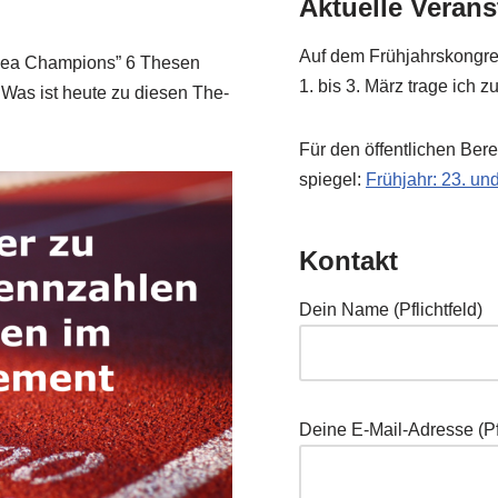
Aktuelle Veran
Auf dem Früh­jahrs­kon­gre
Idea Cham­pi­ons” 6 The­sen
1. bis 3. März tra­ge ich 
Was ist heu­te zu die­sen The­
Für den öffent­li­chen Ber
spie­gel:
Früh­jahr: 23. u
Kontakt
Dein Name (Pflicht­feld)
Dei­ne E‑Mail-Adres­se (Pfl