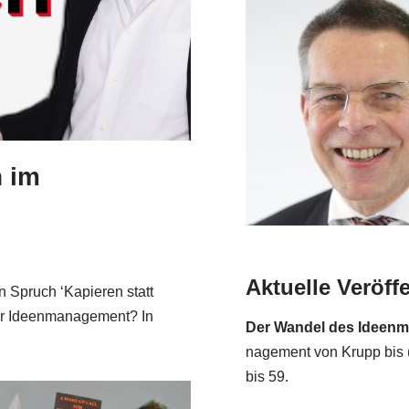
n im
Aktuelle Veröff
 Spruch ‘Kapie­ren statt
hr Ideen­ma­nage­ment? In
Der Wan­del des Ideen­ma­
nage­ment von Krupp bis (
bis 59.