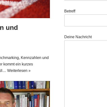
Betreff
n und
Dei­ne Nachricht
ench­mar­king, Kenn­zah­len und
ier kommt ein kur­zes
all…
Wei­ter­le­sen »