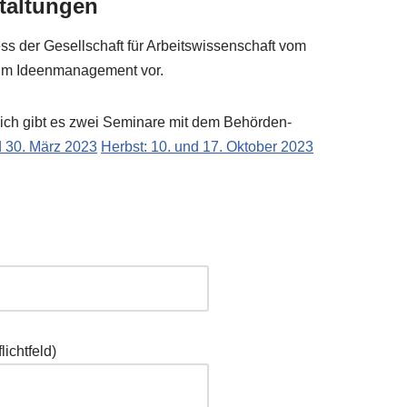
staltungen
ss der Gesell­schaft für Arbeits­wis­sen­schaft vom
zum Ideen­ma­nage­ment vor.
eich gibt es zwei Semi­na­re mit dem Behör­den­
nd 30. März 2023
Herbst: 10. und 17. Okto­ber 2023
icht­feld)