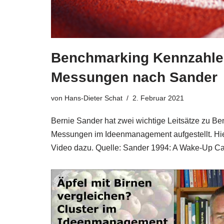
Benchmarking Kennzahle
Messungen nach Sander
von
Hans-Dieter Schat
2. Februar 2021
Ber­nie San­der hat zwei wich­ti­ge Leit­sät­ze zu B
Mes­sun­gen im Ideen­ma­nage­ment auf­ge­stellt. H
Video dazu. Quel­le: San­der 1994: A Wake-Up C