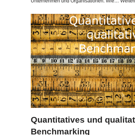
Unter­neh­men und Orga­ni­sa­tio­nen. Wie…
Wei­ter­
Quantitatives und qualita
Benchmarking