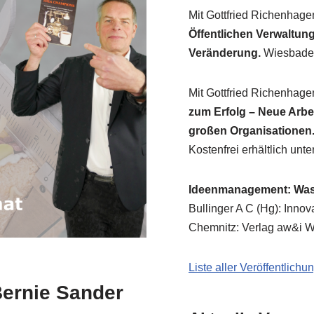
Mit Gott­fried Richen­ha­g
Öffent­li­chen Ver­wal­tung.
Ver­än­de­rung.
Wies­ba­de
Mit Gott­fried Richen­ha­g
zum Erfolg – Neue Arbeit 
gro­ßen Orga­ni­sa­tio­nen
Kosten­frei erhält­lich unte
Ideen­ma­nage­ment: Was
Bul­lin­ger A C (Hg): Inno­
Chem­nitz: Ver­lag aw&i Wi
Liste aller Veröffentlich
ernie Sander