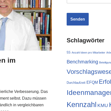
Schlagwörter
5S
Anzahl Ideen pro Mitarbeiter
Arb
en im
Benchmarking
Beteiligun
Vorschlagswes
Erfo
EFQM
Durchlaufzeit
Ideenmanage
er­li­che Ver­bes­se­rung. Das
ge­ment selbst. Dazu müs­sen
Kennzahl
KMU
nd­lich in ver­gleich­ba­ren