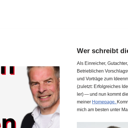
Wer schreibt d
Als Ein­rei­cher, Gut­ach­te
Betrieb­li­chen Vor­schlags
und Vor­trä­ge zum Ideen­
(zuletzt: Erfolg­rei­ches I
ler) — und nun kommt die­
mei­ner
Home­page.
Kom­m
mich am besten unter Ma