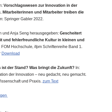
en:
Vor­schlags­we­sen zur Inno­va­ti­on in der
 Mit­ar­bei­te­rin­nen und Mit­ar­bei­ter trei­ben die
n: Sprin­ger Gab­ler 2022.
en und Anja Seng her­aus­ge­ge­ben:
Geschei­tert
und feh­ler­freund­li­che Kul­tur in klei­nen und
.
FOM Hoch­schu­le, ifpm Schrif­ten­rei­he Band 1.
r
Down­load
 ist der Stand? Was bringt die Zukunft?
In:
va­ti­on der Inno­va­ti­on – neu gedacht, neu gemacht.
s­sen­schaft und Pra­xis.
zum Text
ungen