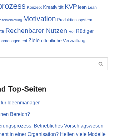
prozess
KVP
Kreativität
lean
Konzept
Lean
Motivation
Produktionssystem
eitervertretung
Rechenbarer Nutzen
Rüdiger
te
RoI
Ziele
öffentliche Verwaltung
opmanagement
nd Top-Seiten
- für Ideenmanager
enen Bereich?
serungsprozess, Betriebliches Vorschlagswesen
nt in einer Organisation? Helfen viele Modelle