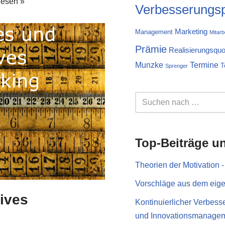
le­sen »
Verbesserungs
Marketing
Management
Mitarb
Prämie
Realisierungsquo
Munzke
Termine
T
Sprenger
Top-Beiträge u
Theorien der Motivation 
Vorschläge aus dem eig
tives
Kontinuierlicher Verbes
und Innovationsmanageme