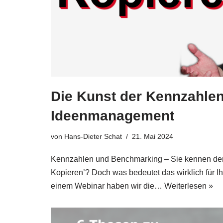
Die Kunst der Kennzahle
Ideenmanagement
von
Hans-Dieter Schat
21. Mai 2024
Kenn­zah­len und Bench­mar­king – Sie ken­nen den
Kopie­ren’? Doch was bedeu­tet das wirk­lich für I
einem Web­i­nar haben wir die…
Wei­ter­le­sen »