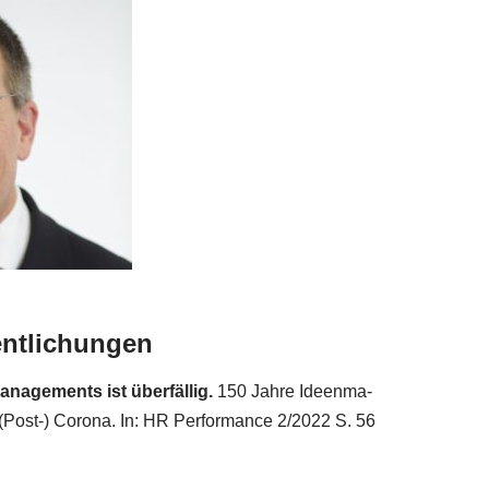
entlichungen
nage­ments ist über­fäl­lig.
150 Jah­re Ideen­ma­
Post-) Coro­na. In: HR Per­for­mance 2/​2022 S. 56