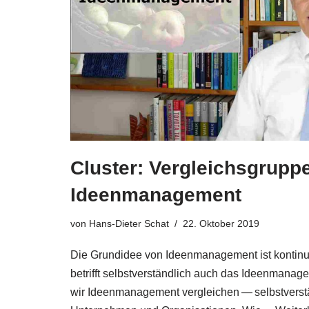
Cluster: Vergleichsgrupp
Ideenmanagement
von
Hans-Dieter Schat
22. Oktober 2019
Die Grund­idee von Ideen­ma­nage­ment ist kon­ti­nu­i
betrifft selbst­ver­ständ­lich auch das Ideen­ma­na
wir Ideen­ma­nage­ment ver­glei­chen — selbst­ver­stä