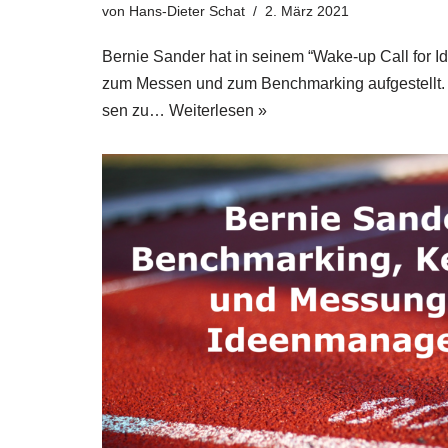
von
Hans-Dieter Schat
2. März 2021
Ber­nie San­der hat in sei­nem “Wake-up Call for 
zum Mes­sen und zum Bench­mar­king auf­ge­stellt. 
sen zu…
Wei­ter­le­sen »