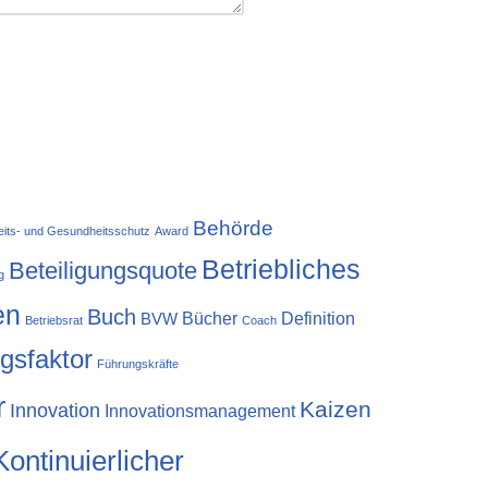
Behörde
eits- und Gesundheitsschutz
Award
Betriebliches
Beteiligungsquote
g
en
Buch
Bücher
Definition
BVW
Betriebsrat
Coach
lgsfaktor
Führungskräfte
r
Kaizen
Innovation
Innovationsmanagement
Kontinuierlicher