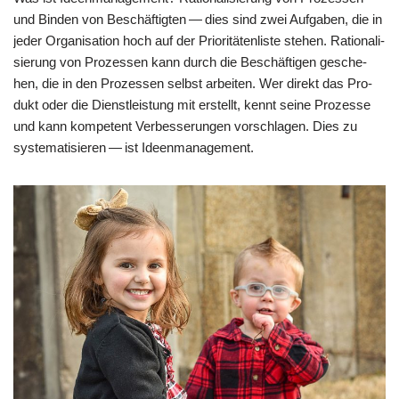
und Bin­den von Beschäf­tig­ten — dies sind zwei Auf­ga­ben, die in
jeder Orga­ni­sa­ti­on hoch auf der Prio­ri­tä­ten­li­ste ste­hen. Ratio­na­li­
sie­rung von Pro­zes­sen kann durch die Beschäf­ti­gen gesche­
hen, die in den Pro­zes­sen selbst arbei­ten. Wer direkt das Pro­
dukt oder die Dienst­lei­stung mit erstellt, kennt sei­ne Pro­zes­se
und kann kom­pe­tent Ver­bes­se­run­gen vor­schla­gen. Dies zu
syste­ma­ti­sie­ren — ist Ideenmanagement.