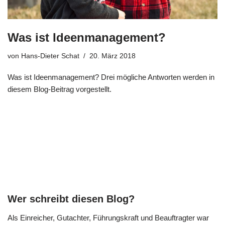
Was ist Ideenmanagement?
von
Hans-Dieter Schat
20. März 2018
Was ist Ideen­ma­nage­ment? Drei mög­li­che Ant­wor­ten wer­den in
die­sem Blog-Bei­trag vorgestellt.
Wer schreibt diesen Blog?
Als Ein­rei­cher, Gut­ach­ter, Füh­rungs­kraft und Beauf­trag­ter war