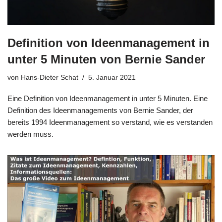
Definition von Ideenmanagement in
unter 5 Minuten von Bernie Sander
von
Hans-Dieter Schat
5. Januar 2021
Eine Defi­ni­ti­on von Ideen­ma­nage­ment in unter 5 Minu­ten. Eine
Defi­ni­ti­on des Ideen­ma­nage­ments von Ber­nie San­der, der
bereits 1994 Ideen­ma­nage­ment so ver­stand, wie es ver­stan­den
wer­den muss.