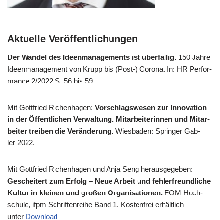
Aktuelle Veröffentlichungen
Der Wan­del des Ideen­ma­nage­ments ist über­fäl­lig.
150 Jah­re
Ideen­ma­nage­ment von Krupp bis (Post-) Coro­na. In: HR Per­for­
mance 2/​2022 S. 56 bis 59.
Mit Gott­fried Richen­ha­gen:
Vor­schlags­we­sen zur Inno­va­ti­on
in der Öffent­li­chen Ver­wal­tung. Mit­ar­bei­te­rin­nen und Mit­ar­
bei­ter trei­ben die Ver­än­de­rung.
Wies­ba­den: Sprin­ger Gab­
ler 2022.
Mit Gott­fried Richen­ha­gen und Anja Seng her­aus­ge­ge­ben:
Geschei­tert zum Erfolg – Neue Arbeit und feh­ler­freund­li­che
Kul­tur in klei­nen und gro­ßen Orga­ni­sa­tio­nen.
FOM Hoch­
schu­le, ifpm Schrif­ten­rei­he Band 1. Kosten­frei erhält­lich
unter
Down­load