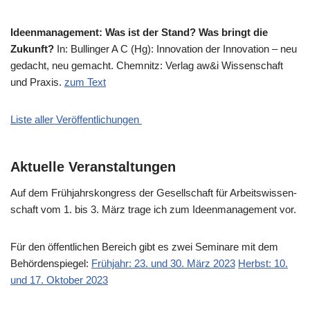
Ideen­ma­nage­ment: Was ist der Stand? Was bringt die
Zukunft?
In: Bul­lin­ger A C (Hg): Inno­va­ti­on der Inno­va­ti­on – neu
gedacht, neu gemacht. Chem­nitz: Ver­lag aw&i Wis­sen­schaft
und Pra­xis.
zum Text
Liste aller Veröffentlichungen
Aktuelle Veranstaltungen
Auf dem Früh­jahrs­kon­gress der Gesell­schaft für Arbeits­wis­sen­
schaft vom 1. bis 3. März tra­ge ich zum Ideen­ma­nage­ment vor.
Für den öffent­li­chen Bereich gibt es zwei Semi­na­re mit dem
Behör­den­spie­gel:
Früh­jahr: 23. und 30. März 2023
Herbst: 10.
und 17. Okto­ber 2023