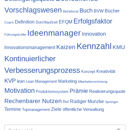
Vorschlagswesen
Buch
Bücher
BVW
Betriebsrat
Erfolgsfaktor
Definition
EFQM
Durchlaufzeit
Coach
Ideenmanager
Innovation
Führungskräfte
Kennzahl
Kaizen
KMU
Innovationsmanagement
Kontinuierlicher
Verbesserungsprozess
Kreativität
Konzept
KVP
lean
Marketing
Lean Management
Mitarbeitervertretung
Motivation
Prämie
Realisierungsquote
Produktionssystem
Rechenbarer Nutzen
Rüdiger Munzke
RoI
Sprenger
Termine
Ziele
öffentliche Verwaltung
Topmanagement