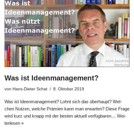
Was ist Ideenmanagement?
von
Hans-Dieter Schat
8. Oktober 2019
Was ist Ideen­ma­nage­ment? Lohnt sich das über­haupt? Wel­
chen Nut­zen, wel­che Prä­mi­en kann man erwar­ten? Die­se Fra­ge
wird kurz und knapp mit der besten aktu­ell ver­füg­ba­ren…
Wei­
ter­le­sen »