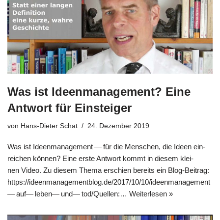
Was ist Ideenmanagement? Eine
Antwort für Einsteiger
von
Hans-Dieter Schat
24. Dezember 2019
Was ist Ideen­ma­nage­ment — für die Men­schen, die Ideen ein­
rei­chen kön­nen? Eine erste Ant­wort kommt in die­sem klei­
nen Video. Zu die­sem The­ma erschien bereits ein Blog-Bei­­trag:
https://​ideen​ma​nage​ment​blog​.de/​2​0​1​7​/​1​0​/​1​0​/​i​d​e​e​n​m​a​n​a​g​e​m​e​n​t​
— a​u​f​— l​e​b​e​n​— u​n​d​— t​od/​Quel­len:…
Wei­ter­le­sen »