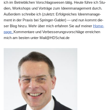
ich im Betrieb­li­chen Vor­schlags­we­sen tätig. Heu­te füh­re ich Stu­
di­en, Work­shops und Vor­trä­ge zum Ideen­ma­nage­ment durch.
Außer­dem schrei­be ich (zuletzt: Erfolg­rei­ches Ideen­ma­nage­
ment in der Pra­xis bei Sprin­ger-Gab­ler) — und nun kommt die­
ser Blog hin­zu. Mehr über mich erfah­ren Sie auf mei­ner
Home­
page.
Kom­men­ta­re und Ver­bes­se­rungs­vor­schlä­ge errei­chen
mich am besten unter Mail@​HDSchat.​de