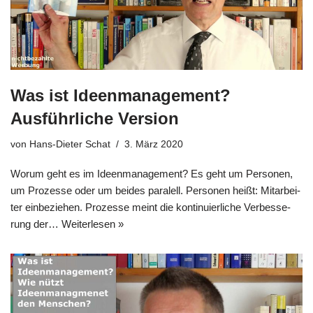
Was ist Ideenmanagement?
Ausführliche Version
von
Hans-Dieter Schat
3. März 2020
Wor­um geht es im Ideen­ma­nage­ment? Es geht um Per­so­nen,
um Pro­zes­se oder um bei­des paralell. Per­so­nen heißt: Mit­ar­bei­
ter ein­be­zie­hen. Pro­zes­se meint die kon­ti­nu­ier­li­che Ver­bes­se­
rung der…
Wei­ter­le­sen »