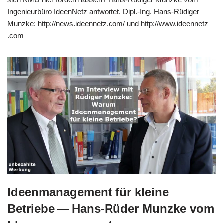
Inge­nieur­bü­ro Ideen­Netz ant­wor­tet. Dipl.-Ing. Hans-Rüdi­­ger
Munz­ke: http://​news​.ideen​netz​.com/ und http://​www​.ideen​netz​
.com
Ideenmanagement für kleine
Betriebe — Hans-Rüder Munzke vom