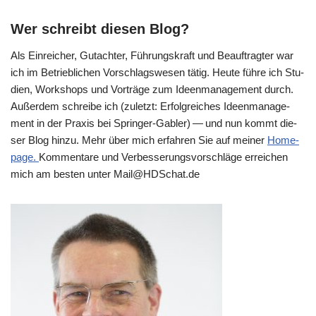
Wer schreibt diesen Blog?
Als Ein­rei­cher, Gut­ach­ter, Füh­rungs­kraft und Beauf­trag­ter war
ich im Betrieb­li­chen Vor­schlags­we­sen tätig. Heu­te füh­re ich Stu­
di­en, Work­shops und Vor­trä­ge zum Ideen­ma­nage­ment durch.
Außer­dem schrei­be ich (zuletzt: Erfolg­rei­ches Ideen­ma­nage­
ment in der Pra­xis bei Sprin­ger-Gab­ler) — und nun kommt die­
ser Blog hin­zu. Mehr über mich erfah­ren Sie auf mei­ner
Home­
page.
Kom­men­ta­re und Ver­bes­se­rungs­vor­schlä­ge errei­chen
mich am besten unter Mail@​HDSchat.​de