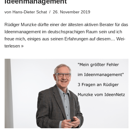
Ideenmanagement
von
Hans-Dieter Schat
26. November 2019
Rüdi­ger Munz­ke dürf­te einer der älte­sten akti­ven Bera­ter für das
Ideen­ma­nage­ment im deutsch­spra­chi­gen Raum sein und ich
freue mich, eini­ges aus sei­nen Erfah­run­gen auf die­sem…
Wei­
ter­le­sen »