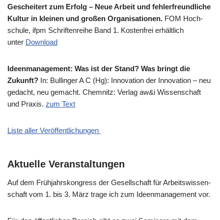
Geschei­tert zum Erfolg – Neue Arbeit und feh­ler­freund­li­che
Kul­tur in klei­nen und gro­ßen Orga­ni­sa­tio­nen.
FOM Hoch­
schu­le, ifpm Schrif­ten­rei­he Band 1. Kosten­frei erhält­lich
unter
Down­load
Ideen­ma­nage­ment: Was ist der Stand? Was bringt die
Zukunft?
In: Bul­lin­ger A C (Hg): Inno­va­ti­on der Inno­va­ti­on – neu
gedacht, neu gemacht. Chem­nitz: Ver­lag aw&i Wis­sen­schaft
und Pra­xis.
zum Text
Liste aller Veröffentlichungen
Aktuelle Veranstaltungen
Auf dem Früh­jahrs­kon­gress der Gesell­schaft für Arbeits­wis­sen­
schaft vom 1. bis 3. März tra­ge ich zum Ideen­ma­nage­ment vor.