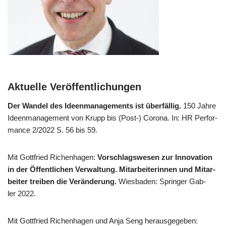
Aktuelle Veröffentlichungen
Der Wan­del des Ideen­ma­nage­ments ist über­fäl­lig.
150 Jah­re
Ideen­ma­nage­ment von Krupp bis (Post-) Coro­na. In: HR Per­for­
mance 2/​2022 S. 56 bis 59.
Mit Gott­fried Richen­ha­gen:
Vor­schlags­we­sen zur Inno­va­ti­on
in der Öffent­li­chen Ver­wal­tung. Mit­ar­bei­te­rin­nen und Mit­ar­
bei­ter trei­ben die Ver­än­de­rung.
Wies­ba­den: Sprin­ger Gab­
ler 2022.
Mit Gott­fried Richen­ha­gen und Anja Seng her­aus­ge­ge­ben: