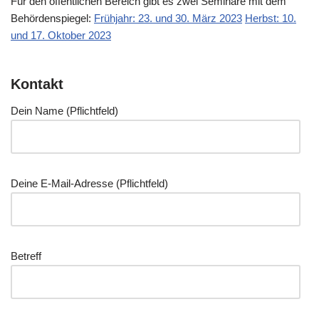
Für den öffent­li­chen Bereich gibt es zwei Semi­na­re mit dem
Behör­den­spie­gel:
Früh­jahr: 23. und 30. März 2023
Herbst: 10.
und 17. Okto­ber 2023
Kontakt
Dein Name (Pflicht­feld)
Dei­ne E‑Mail-Adres­se (Pflicht­feld)
Betreff