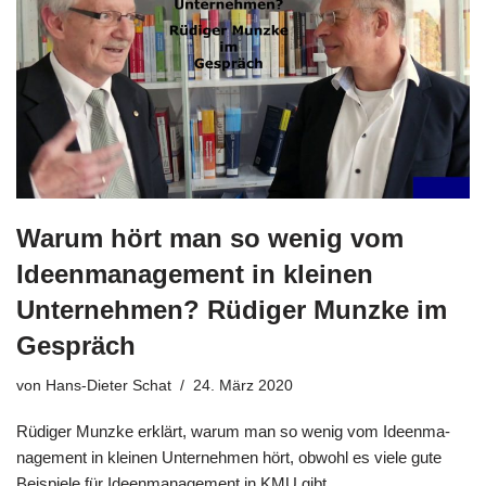
Warum hört man so wenig vom
Ideenmanagement in kleinen
Unternehmen? Rüdiger Munzke im
Gespräch
von
Hans-Dieter Schat
24. März 2020
Rüdi­ger Munz­ke erklärt, war­um man so wenig vom Ideen­ma­
nage­ment in klei­nen Unter­neh­men hört, obwohl es vie­le gute
Bei­spie­le für Ideen­ma­nage­ment in KMU gibt.