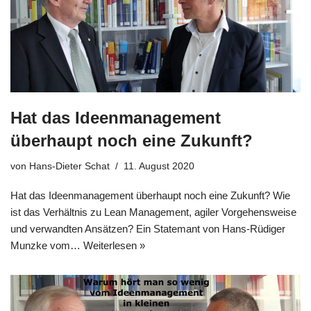
Hat das Ideenmanagement
überhaupt noch eine Zukunft?
von
Hans-Dieter Schat
11. August 2020
Hat das Ideen­ma­nage­ment über­haupt noch eine Zukunft? Wie
ist das Ver­hält­nis zu Lean Manage­ment, agi­ler Vor­ge­hens­wei­se
und ver­wand­ten Ansät­zen? Ein Statemant von Hans-Rüdi­­ger
Munz­ke vom…
Wei­ter­le­sen »