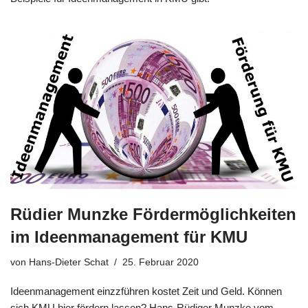
Rüdier Munzke Fördermöglichkeiten
im Ideenmanagement für KMU
von
Hans-Dieter Schat
25. Februar 2020
Ideen­ma­nage­ment einzz­füh­ren kostet Zeit und Geld. Kön­nen
sich KMU hier för­dern las­sen? Hans-Rüdi­­ger Munz­ke vom