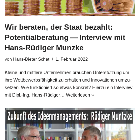
Wir beraten, der Staat bezahlt:
Potentialberatung — Interview mit
Hans-Rüdiger Munzke
von
Hans-Dieter Schat
1. Februar 2022
Klei­ne und mitt­le­re Unter­neh­men brau­chen Unter­stüt­zung um
ihre Wett­be­werbs­fä­hig­keit zu erhal­ten und Inno­va­tio­nen umzu­
set­zen. Wie funk­tio­niert so etwas kon­kret? Hier­zu ein Inter­view
mit Dipl.-Ing. Hans-Rüdi­­ger…
Wei­ter­le­sen »