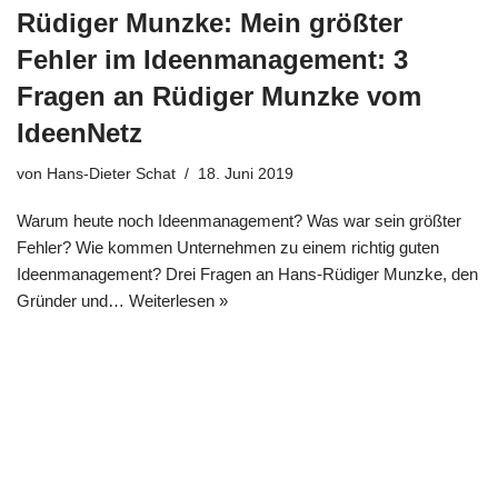
Rüdiger Munzke: Mein größter
Fehler im Ideenmanagement: 3
Fragen an Rüdiger Munzke vom
IdeenNetz
von
Hans-Dieter Schat
18. Juni 2019
War­um heu­te noch Ideen­ma­nage­ment? Was war sein größ­ter
Feh­ler? Wie kom­men Unter­neh­men zu einem rich­tig guten
Ideen­ma­nage­ment? Drei Fra­gen an Hans-Rüdi­­ger Munz­ke, den
Grün­der und…
Wei­ter­le­sen »