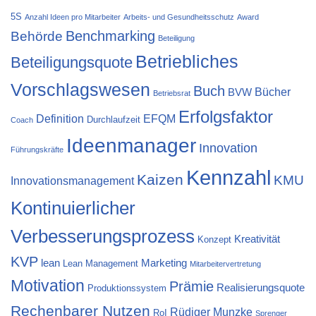
5S
Anzahl Ideen pro Mitarbeiter
Arbeits- und Gesundheitsschutz
Award
Behörde
Benchmarking
Beteiligung
Betriebliches
Beteiligungsquote
Vorschlagswesen
Buch
Bücher
BVW
Betriebsrat
Erfolgsfaktor
Definition
EFQM
Durchlaufzeit
Coach
Ideenmanager
Innovation
Führungskräfte
Kennzahl
Kaizen
KMU
Innovationsmanagement
Kontinuierlicher
Verbesserungsprozess
Kreativität
Konzept
KVP
lean
Marketing
Lean Management
Mitarbeitervertretung
Motivation
Prämie
Realisierungsquote
Produktionssystem
Rechenbarer Nutzen
Rüdiger Munzke
RoI
Sprenger