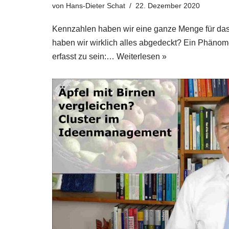
von
Hans-Dieter Schat
22. Dezember 2020
Kenn­zah­len haben wir eine gan­ze Men­ge für da
haben wir wirk­lich alles abge­deckt? Ein Phä­no­
erfasst zu sein:…
Wei­ter­le­sen »