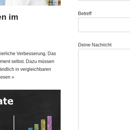
Betreff
en im
Dei­ne Nachricht
er­li­che Ver­bes­se­rung. Das
ge­ment selbst. Dazu müs­sen
nd­lich in ver­gleich­ba­ren
le­sen »