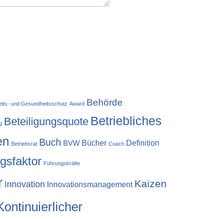
Behörde
eits- und Gesundheitsschutz
Award
Betriebliches
Beteiligungsquote
g
en
Buch
Bücher
Definition
BVW
Betriebsrat
Coach
lgsfaktor
Führungskräfte
r
Kaizen
Innovation
Innovationsmanagement
Kontinuierlicher