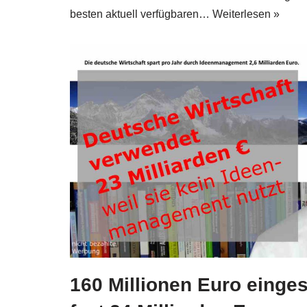
besten aktu­ell ver­füg­ba­ren…
Wei­ter­le­sen »
160 Millionen Euro einge