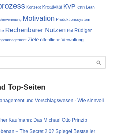
prozess
KVP
Kreativität
lean
Konzept
Lean
Motivation
Produktionssystem
eitervertretung
Rechenbarer Nutzen
Rüdiger
te
RoI
Ziele
öffentliche Verwaltung
opmanagement
nd Top-Seiten
management und Vorschlagswesen - Wie sinnvoll
cher Kaufmann: Das Michael Otto Prinzip
nebenan – The Secret 2.0? Spiegel Bestseller