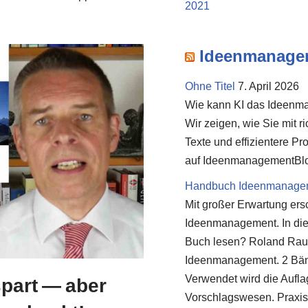
2021
Ideenmanage
Ohne Titel
7. April 2026
Wie kann KI das Ideenma
Wir zeigen, wie Sie mit 
Texte und effizientere P
auf IdeenmanagementBl
Handbuch Ideenmanageme
Mit großer Erwartung er
Ideenmanagement. In die
Buch lesen? Roland Rau
Ideenmanagement. 2 Bänd
Verwendet wird die Aufl
spart — aber
Vorschlagswesen. Praxi