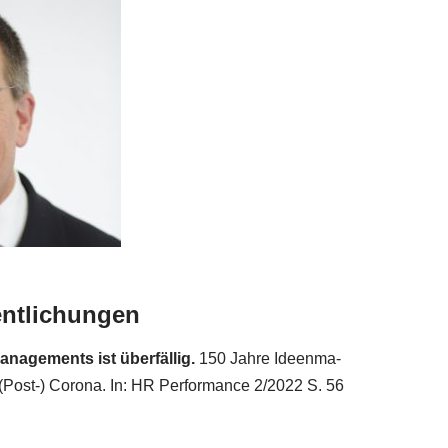
entlichungen
nage­ments ist über­fäl­lig.
150 Jah­re Ideen­ma­
Post-) Coro­na. In: HR Per­for­mance 2/​2022 S. 56