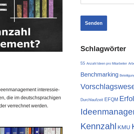
Schlagwörter
5S
Anzahl Ideen pro Mitarbeiter
Arb
Benchmarking
Beteiligun
Vorschlagswes
een­ma­nage­ment inter­es­sie­
Erfo
en, die im deutsch­spra­chi­gen
EFQM
Durchlaufzeit
er ver­rech­net wer­den.
Ideenmanage
Kennzahl
KMU