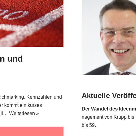
n und
Aktuelle Veröff
ench­mar­king, Kenn­zah­len und
ier kommt ein kur­zes
Der Wan­del des Ideen­ma­
all…
Wei­ter­le­sen »
nage­ment von Krupp bis (
bis 59.