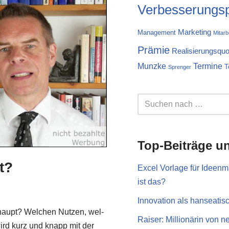
Verbesserungs
Marketing
Management
Mitarb
Prämie
Realisierungsquo
Munzke
Termine
T
Sprenger
Top-Beiträge u
t?
Excel Vorlage für Ideen
ist das?
Innovation als hanseatis
haupt? Wel­chen Nut­zen, wel­
Raiser: Millionärin von 
wird kurz und knapp mit der