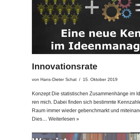
Innovationsrate
von
Hans-Dieter Schat
15. Oktober 2019
Kon­zept Die sta­ti­sti­schen Zusam­men­hän­ge im Id
ren mich. Dabei fin­den sich bestimm­te Kenn­zah­l
Raum immer wie­der gebench­markt und mit­ein­an­d
Dies…
Wei­ter­le­sen »