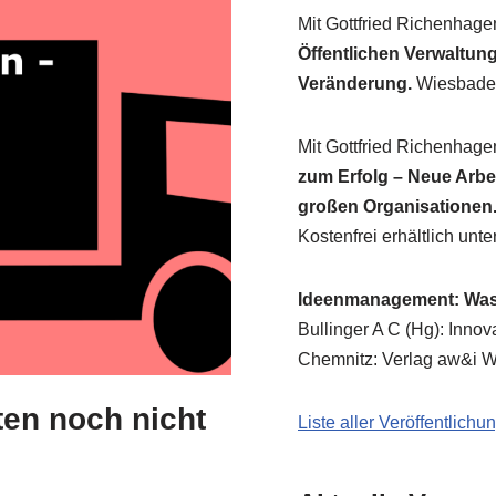
Mit Gott­fried Richen­ha­g
Öffent­li­chen Ver­wal­tung.
Ver­än­de­rung.
Wies­ba­de
Mit Gott­fried Richen­ha­g
zum Erfolg – Neue Arbeit 
gro­ßen Orga­ni­sa­tio­nen
Kosten­frei erhält­lich unte
Ideen­ma­nage­ment: Was
Bul­lin­ger A C (Hg): Inno­
Chem­nitz: Ver­lag aw&i Wi
ten noch nicht
Liste aller Veröffentlich