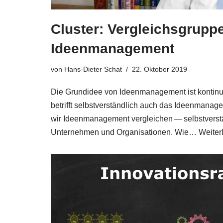
Cluster: Vergleichsgrupp
Ideenmanagement
von
Hans-Dieter Schat
22. Oktober 2019
Die Grund­idee von Ideen­ma­nage­ment ist kon­ti­nu­i
betrifft selbst­ver­ständ­lich auch das Ideen­ma­na
wir Ideen­ma­nage­ment ver­glei­chen — selbst­ver­stä
Unter­neh­men und Orga­ni­sa­tio­nen. Wie…
Wei­ter­