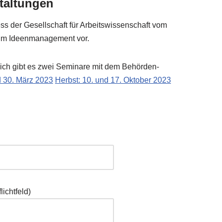
staltungen
ss der Gesell­schaft für Arbeits­wis­sen­schaft vom
zum Ideen­ma­nage­ment vor.
eich gibt es zwei Semi­na­re mit dem Behör­den­
nd 30. März 2023
Herbst: 10. und 17. Okto­ber 2023
icht­feld)