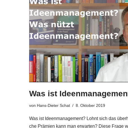
Was ist Ideenmanagemen
von
Hans-Dieter Schat
8. Oktober 2019
Was ist Ideen­ma­nage­ment? Lohnt sich das über­
che Prä­mi­en kann man erwar­ten? Die­se Fra­ge 