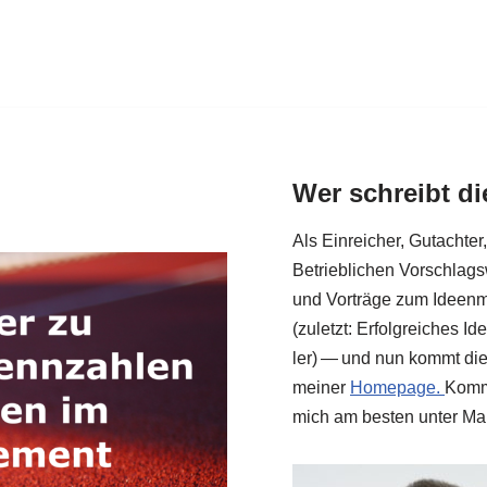
Wer schreibt d
Als Ein­rei­cher, Gut­ach­te
Betrieb­li­chen Vor­schlags
und Vor­trä­ge zum Ideen­
(zuletzt: Erfolg­rei­ches I
ler) — und nun kommt die­
mei­ner
Home­page.
Kom­m
mich am besten unter Ma