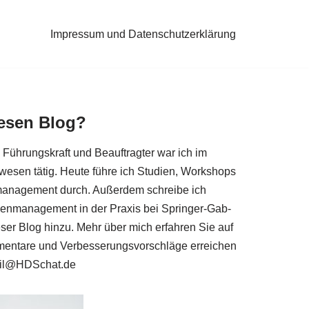
Impressum und Datenschutzerklärung
iesen Blog?
r, Füh­rungs­kraft und Beauf­trag­ter war ich im
­we­sen tätig. Heu­te füh­re ich Stu­di­en, Work­shops
ma­nage­ment durch. Außer­dem schrei­be ich
deen­ma­nage­ment in der Pra­xis bei Sprin­ger-Gab­
ser Blog hin­zu. Mehr über mich erfah­ren Sie auf
en­ta­re und Ver­bes­se­rungs­vor­schlä­ge errei­chen
il@​HDSchat.​de