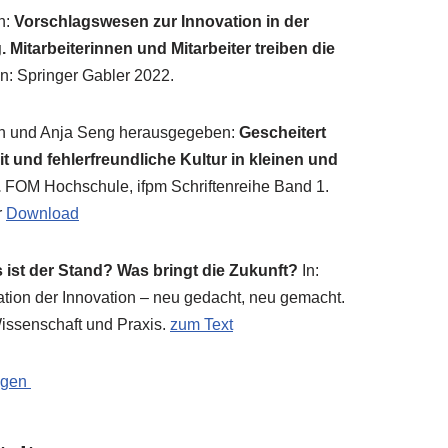
en:
Vor­schlags­we­sen zur Inno­va­ti­on in der
 Mit­ar­bei­te­rin­nen und Mit­ar­bei­ter trei­ben die
n: Sprin­ger Gab­ler 2022.
en und Anja Seng her­aus­ge­ge­ben:
Geschei­tert
und feh­ler­freund­li­che Kul­tur in klei­nen und
.
FOM Hoch­schu­le, ifpm Schrif­ten­rei­he Band 1.
r
Down­load
 ist der Stand? Was bringt die Zukunft?
In:
va­ti­on der Inno­va­ti­on – neu gedacht, neu gemacht.
s­sen­schaft und Pra­xis.
zum Text
ungen