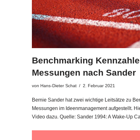
Benchmarking Kennzahle
Messungen nach Sander
von
Hans-Dieter Schat
2. Februar 2021
Ber­nie San­der hat zwei wich­ti­ge Leit­sät­ze zu B
Mes­sun­gen im Ideen­ma­nage­ment auf­ge­stellt. H
Video dazu. Quel­le: San­der 1994: A Wake-Up C