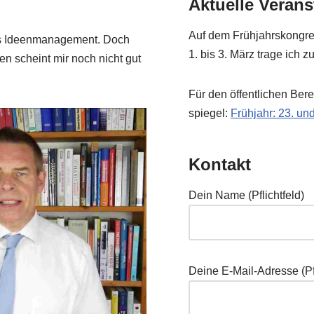
Aktuelle Veran
Auf dem Früh­jahrs­kon­gre
s Ideen­ma­nage­ment. Doch
1. bis 3. März tra­ge ich 
men scheint mir noch nicht gut
Für den öffent­li­chen Ber
spie­gel:
Früh­jahr: 23. u
Kontakt
Dein Name (Pflicht­feld)
Dei­ne E‑Mail-Adres­se (Pfl