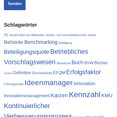
Schlagwörter
5S
Anzahl Ideen pro Mitarbeiter
Arbeits- und Gesundheitsschutz
Award
Behörde
Benchmarking
Beteiligung
Betriebliches
Beteiligungsquote
Vorschlagswesen
Buch
Bücher
BVW
Betriebsrat
Erfolgsfaktor
Definition
EFQM
Durchlaufzeit
Coach
Ideenmanager
Innovation
Führungskräfte
Kennzahl
Kaizen
KMU
Innovationsmanagement
Kontinuierlicher
Verbesserungsprozess