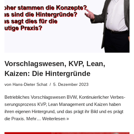
Vorschlagswesen, KVP, Lean,
Kaizen: Die Hintergründe
von
Hans-Dieter Schat
5. Dezember 2023
Betrieb­li­ches Vor­schlags­we­sen BVW, Kon­ti­nu­ier­li­cher Ver­bes­
se­rungs­pro­zess KVP, Lean Manage­ment und Kai­zen haben
ihren eige­nen Hin­ter­grund, und das prägt ihr Bild und es prägt
die Pra­xis. Mehr…
Wei­ter­le­sen »