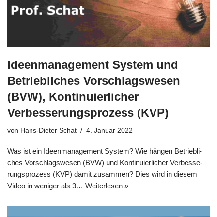
Ideenmanagement System und
Betriebliches Vorschlagswesen
(BVW), Kontinuierlicher
Verbesserungsprozess (KVP)
von
Hans-Dieter Schat
4. Januar 2022
Was ist ein Ideen­ma­nage­ment System? Wie hän­gen Betrieb­li­
ches Vor­schlags­we­sen (BVW) und Kon­ti­nu­ier­li­cher Ver­bes­se­
rungs­pro­zess (KVP) damit zusam­men? Dies wird in die­sem
Video in weni­ger als 3…
Wei­ter­le­sen »