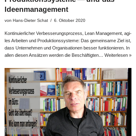
Ideenmanagement
von
Hans-Dieter Schat
6. Oktober 2020
Kon­ti­nu­ier­li­cher Ver­bes­se­rungs­pro­zess, Lean Manage­ment, agi­
les Arbei­ten und Pro­duk­ti­ons­sy­ste­me: Das gemein­sa­me Ziel ist,
dass Unter­neh­men und Orga­ni­sa­tio­nen bes­ser funk­tio­nie­ren. In
allen die­sen Ansät­zen wer­den die Beschäf­tig­ten…
Wei­ter­le­sen »