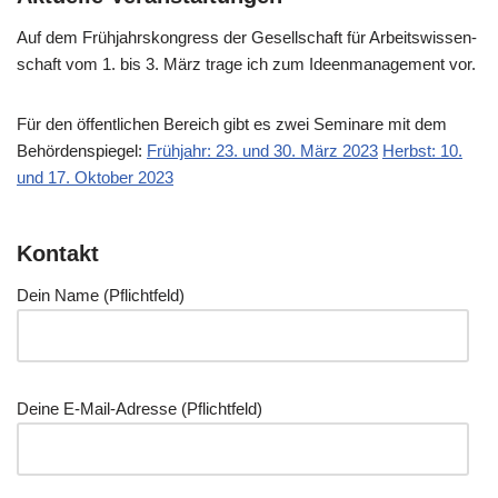
Auf dem Früh­jahrs­kon­gress der Gesell­schaft für Arbeits­wis­sen­
schaft vom 1. bis 3. März tra­ge ich zum Ideen­ma­nage­ment vor.
Für den öffent­li­chen Bereich gibt es zwei Semi­na­re mit dem
Behör­den­spie­gel:
Früh­jahr: 23. und 30. März 2023
Herbst: 10.
und 17. Okto­ber 2023
Kontakt
Dein Name (Pflicht­feld)
Dei­ne E‑Mail-Adres­se (Pflicht­feld)