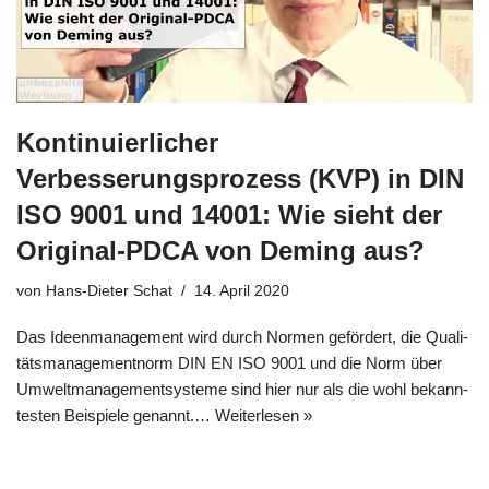
Kontinuierlicher
Verbesserungsprozess (KVP) in DIN
ISO 9001 und 14001: Wie sieht der
Original-PDCA von Deming aus?
von
Hans-Dieter Schat
14. April 2020
Das Ideen­ma­nage­ment wird durch Nor­men geför­dert, die Qua­li­
täts­ma­nage­ment­norm DIN EN ISO 9001 und die Norm über
Umwelt­ma­nage­ment­sy­ste­me sind hier nur als die wohl bekann­
te­sten Bei­spie­le genannt.…
Wei­ter­le­sen »