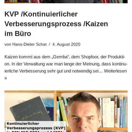
KVP /​Kontinuierlicher
Verbesserungsprozess /​Kaizen
im Büro
von
Hans-Dieter Schat
4. August 2020
Kai­zen kommt aus dem „Gem­ba“, dem Shop­fo­or, der Pro­duk­ti­
on. In der Ver­wal­tung war man lan­ge der Mei­nung, dass kon­ti­nu­
ier­li­che Ver­bes­se­rung sehr gut und not­wen­dig sei…
Wei­ter­le­sen
»