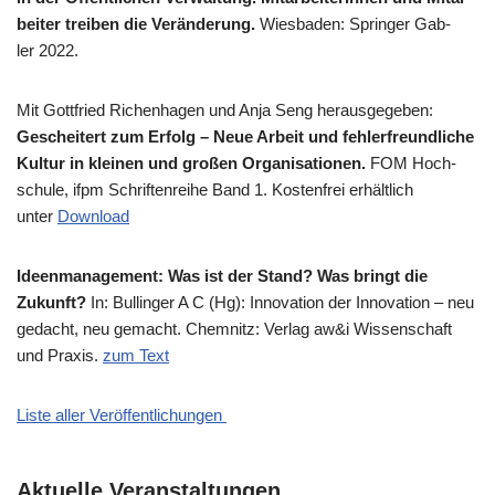
bei­ter trei­ben die Ver­än­de­rung.
Wies­ba­den: Sprin­ger Gab­
ler 2022.
Mit Gott­fried Richen­ha­gen und Anja Seng her­aus­ge­ge­ben:
Geschei­tert zum Erfolg – Neue Arbeit und feh­ler­freund­li­che
Kul­tur in klei­nen und gro­ßen Orga­ni­sa­tio­nen.
FOM Hoch­
schu­le, ifpm Schrif­ten­rei­he Band 1. Kosten­frei erhält­lich
unter
Down­load
Ideen­ma­nage­ment: Was ist der Stand? Was bringt die
Zukunft?
In: Bul­lin­ger A C (Hg): Inno­va­ti­on der Inno­va­ti­on – neu
gedacht, neu gemacht. Chem­nitz: Ver­lag aw&i Wis­sen­schaft
und Pra­xis.
zum Text
Liste aller Veröffentlichungen
Aktuelle Veranstaltungen