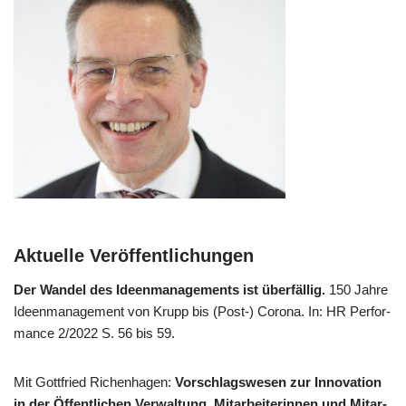
Aktuelle Veröffentlichungen
Der Wan­del des Ideen­ma­nage­ments ist über­fäl­lig.
150 Jah­re
Ideen­ma­nage­ment von Krupp bis (Post-) Coro­na. In: HR Per­for­
mance 2/​2022 S. 56 bis 59.
Mit Gott­fried Richen­ha­gen:
Vor­schlags­we­sen zur Inno­va­ti­on
in der Öffent­li­chen Ver­wal­tung. Mit­ar­bei­te­rin­nen und Mit­ar­