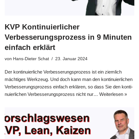
KVP Kontinuierlicher
Verbesserungsprozess in 9 Minuten
einfach erklärt
von
Hans-Dieter Schat
23. Januar 2024
Der kon­ti­nu­ier­li­che Ver­bes­se­rungs­pro­zess ist ein ziem­lich
mäch­ti­ges Werk­zeug. Und doch kann man den kon­ti­nu­ier­li­chen
Ver­bes­se­rungs­pro­zess ein­fach erklä­ren, so dass Sie den kon­ti­
nu­ier­li­chen Ver­bes­se­rungs­pro­zess nicht nur…
Wei­ter­le­sen »