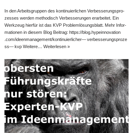
In den Arbeits­grup­pen des kon­ti­nu­ier­li­chen Ver­bes­se­rungs­pro­
zes­ses wer­den metho­disch Ver­bes­se­run­gen erar­bei­tet. Ein
Werk­zeug hier­für ist das KVP Pro­blem­lö­sungs­blatt. Mehr Infor­
ma­tio­nen in die­sem Blog Bei­trag: https://​blog​.hypein​no​va​ti​on​
.com/​i​d​e​e​n​m​a​n​a​g​e​m​e​n​t​/​k​o​n​t​i​n​u​i​e​r​l​i​c​h​e​r​— v​e​r​b​e​s​s​e​r​u​n​g​s​p​r​o​z​e​
s​s​— kvp Wei­te­re…
Wei­ter­le­sen »