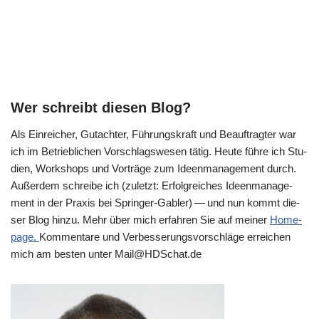
Wer schreibt diesen Blog?
Als Ein­rei­cher, Gut­ach­ter, Füh­rungs­kraft und Beauf­trag­ter war
ich im Betrieb­li­chen Vor­schlags­we­sen tätig. Heu­te füh­re ich Stu­
di­en, Work­shops und Vor­trä­ge zum Ideen­ma­nage­ment durch.
Außer­dem schrei­be ich (zuletzt: Erfolg­rei­ches Ideen­ma­nage­
ment in der Pra­xis bei Sprin­ger-Gab­ler) — und nun kommt die­
ser Blog hin­zu. Mehr über mich erfah­ren Sie auf mei­ner
Home­
page.
Kom­men­ta­re und Ver­bes­se­rungs­vor­schlä­ge errei­chen
mich am besten unter Mail@​HDSchat.​de