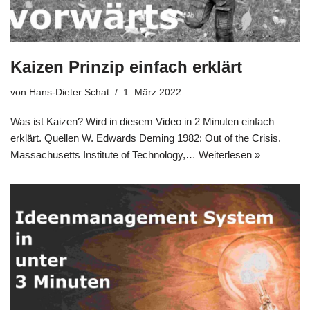
Kaizen Prinzip einfach erklärt
von
Hans-Dieter Schat
1. März 2022
Was ist Kai­zen? Wird in die­sem Video in 2 Minu­ten ein­fach
erklärt. Quel­len W. Edwards Deming 1982: Out of the Cri­sis.
Mas­sa­chu­setts Insti­tu­te of Tech­no­lo­gy,…
Wei­ter­le­sen »