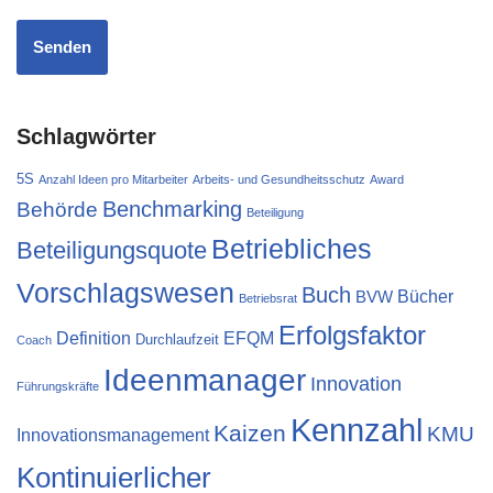
Schlagwörter
5S
Anzahl Ideen pro Mitarbeiter
Arbeits- und Gesundheitsschutz
Award
Behörde
Benchmarking
Beteiligung
Betriebliches
Beteiligungsquote
Vorschlagswesen
Buch
Bücher
BVW
Betriebsrat
Erfolgsfaktor
Definition
EFQM
Durchlaufzeit
Coach
Ideenmanager
Innovation
Führungskräfte
Kennzahl
Kaizen
KMU
Innovationsmanagement
Kontinuierlicher