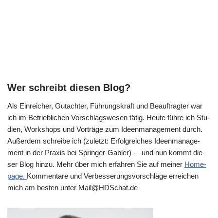
Wer schreibt diesen Blog?
Als Ein­rei­cher, Gut­ach­ter, Füh­rungs­kraft und Beauf­trag­ter war
ich im Betrieb­li­chen Vor­schlags­we­sen tätig. Heu­te füh­re ich Stu­
di­en, Work­shops und Vor­trä­ge zum Ideen­ma­nage­ment durch.
Außer­dem schrei­be ich (zuletzt: Erfolg­rei­ches Ideen­ma­nage­
ment in der Pra­xis bei Sprin­ger-Gab­ler) — und nun kommt die­
ser Blog hin­zu. Mehr über mich erfah­ren Sie auf mei­ner
Home­
page.
Kom­men­ta­re und Ver­bes­se­rungs­vor­schlä­ge errei­chen
mich am besten unter Mail@​HDSchat.​de