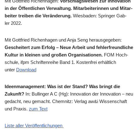
Mit Gott­fried Richen­ha­gen:
Vor­schlags­we­sen zur Inno­va­ti­on
in der Öffent­li­chen Ver­wal­tung. Mit­ar­bei­te­rin­nen und Mit­ar­
bei­ter trei­ben die Ver­än­de­rung.
Wies­ba­den: Sprin­ger Gab­
ler 2022.
Mit Gott­fried Richen­ha­gen und Anja Seng her­aus­ge­ge­ben:
Geschei­tert zum Erfolg – Neue Arbeit und feh­ler­freund­li­che
Kul­tur in klei­nen und gro­ßen Orga­ni­sa­tio­nen.
FOM Hoch­
schu­le, ifpm Schrif­ten­rei­he Band 1. Kosten­frei erhält­lich
unter
Down­load
Ideen­ma­nage­ment: Was ist der Stand? Was bringt die
Zukunft?
In: Bul­lin­ger A C (Hg): Inno­va­ti­on der Inno­va­ti­on – neu
gedacht, neu gemacht. Chem­nitz: Ver­lag aw&i Wis­sen­schaft
und Pra­xis.
zum Text
Liste aller Veröffentlichungen