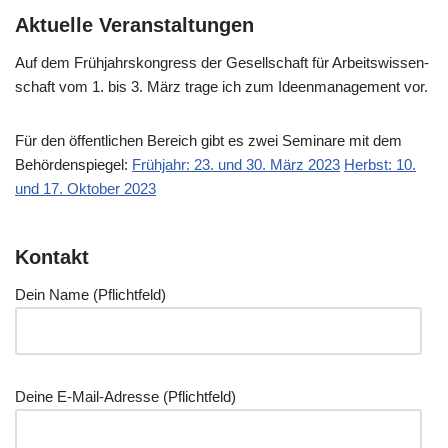
Aktuelle Veranstaltungen
Auf dem Früh­jahrs­kon­gress der Gesell­schaft für Arbeits­wis­sen­
schaft vom 1. bis 3. März tra­ge ich zum Ideen­ma­nage­ment vor.
Für den öffent­li­chen Bereich gibt es zwei Semi­na­re mit dem
Behör­den­spie­gel:
Früh­jahr: 23. und 30. März 2023
Herbst: 10.
und 17. Okto­ber 2023
Kontakt
Dein Name (Pflicht­feld)
Dei­ne E‑Mail-Adres­se (Pflicht­feld)