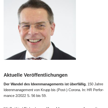
Aktuelle Veröffentlichungen
Der Wan­del des Ideen­ma­nage­ments ist über­fäl­lig.
150 Jah­re
Ideen­ma­nage­ment von Krupp bis (Post-) Coro­na. In: HR Per­for­
mance 2/​2022 S. 56 bis 59.