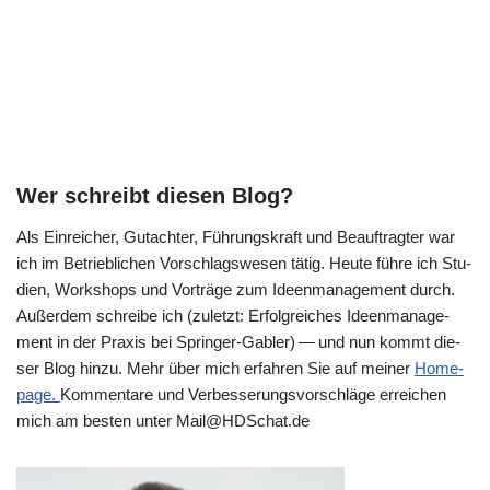
Wer schreibt diesen Blog?
Als Ein­rei­cher, Gut­ach­ter, Füh­rungs­kraft und Beauf­trag­ter war
ich im Betrieb­li­chen Vor­schlags­we­sen tätig. Heu­te füh­re ich Stu­
di­en, Work­shops und Vor­trä­ge zum Ideen­ma­nage­ment durch.
Außer­dem schrei­be ich (zuletzt: Erfolg­rei­ches Ideen­ma­nage­
ment in der Pra­xis bei Sprin­ger-Gab­ler) — und nun kommt die­
ser Blog hin­zu. Mehr über mich erfah­ren Sie auf mei­ner
Home­
page.
Kom­men­ta­re und Ver­bes­se­rungs­vor­schlä­ge errei­chen
mich am besten unter Mail@​HDSchat.​de