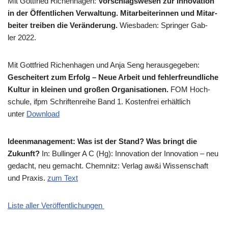
Mit Gott­fried Richen­ha­gen:
Vor­schlags­we­sen zur Inno­va­ti­on
in der Öffent­li­chen Ver­wal­tung. Mit­ar­bei­te­rin­nen und Mit­ar­
bei­ter trei­ben die Ver­än­de­rung.
Wies­ba­den: Sprin­ger Gab­
ler 2022.
Mit Gott­fried Richen­ha­gen und Anja Seng her­aus­ge­ge­ben:
Geschei­tert zum Erfolg – Neue Arbeit und feh­ler­freund­li­che
Kul­tur in klei­nen und gro­ßen Orga­ni­sa­tio­nen.
FOM Hoch­
schu­le, ifpm Schrif­ten­rei­he Band 1. Kosten­frei erhält­lich
unter
Down­load
Ideen­ma­nage­ment: Was ist der Stand? Was bringt die
Zukunft?
In: Bul­lin­ger A C (Hg): Inno­va­ti­on der Inno­va­ti­on – neu
gedacht, neu gemacht. Chem­nitz: Ver­lag aw&i Wis­sen­schaft
und Pra­xis.
zum Text
Liste aller Veröffentlichungen