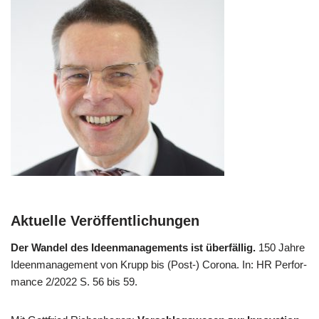
Aktuelle Veröffentlichungen
Der Wan­del des Ideen­ma­nage­ments ist über­fäl­lig.
150 Jah­re
Ideen­ma­nage­ment von Krupp bis (Post-) Coro­na. In: HR Per­for­
mance 2/​2022 S. 56 bis 59.