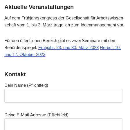
Aktuelle Veranstaltungen
Auf dem Früh­jahrs­kon­gress der Gesell­schaft für Arbeits­wis­sen­
schaft vom 1. bis 3. März tra­ge ich zum Ideen­ma­nage­ment vor.
Für den öffent­li­chen Bereich gibt es zwei Semi­na­re mit dem
Behör­den­spie­gel:
Früh­jahr: 23. und 30. März 2023
Herbst: 10.
und 17. Okto­ber 2023
Kontakt
Dein Name (Pflicht­feld)
Dei­ne E‑Mail-Adres­se (Pflicht­feld)