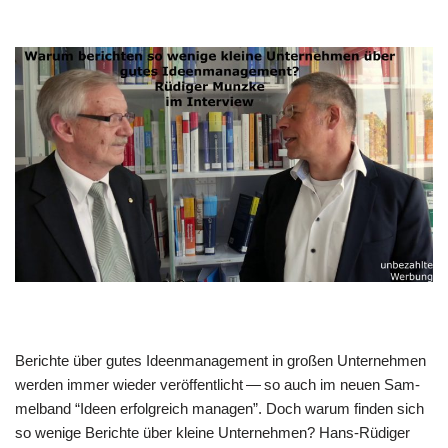
Berich­te über gutes Ideen­ma­nage­ment in gro­ßen Unter­neh­men
wer­den immer wie­der ver­öf­fent­licht — so auch im neu­en Sam­
mel­band “Ideen erfolg­reich mana­gen”. Doch war­um fin­den sich
so weni­ge Berich­te über klei­ne Unter­neh­men? Hans-Rüdi­ger