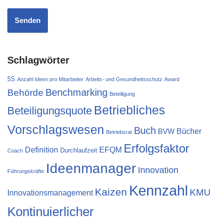
Schlagwörter
5S
Anzahl Ideen pro Mitarbeiter
Arbeits- und Gesundheitsschutz
Award
Behörde
Benchmarking
Beteiligung
Betriebliches
Beteiligungsquote
Vorschlagswesen
Buch
Bücher
BVW
Betriebsrat
Erfolgsfaktor
Definition
EFQM
Durchlaufzeit
Coach
Ideenmanager
Innovation
Führungskräfte
Kennzahl
Kaizen
KMU
Innovationsmanagement
Kontinuierlicher