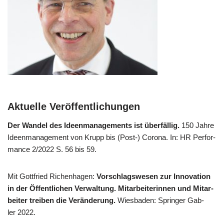
Aktuelle Veröffentlichungen
Der Wan­del des Ideen­ma­nage­ments ist über­fäl­lig.
150 Jah­re
Ideen­ma­nage­ment von Krupp bis (Post-) Coro­na. In: HR Per­for­
mance 2/​2022 S. 56 bis 59.
Mit Gott­fried Richen­ha­gen:
Vor­schlags­we­sen zur Inno­va­ti­on
in der Öffent­li­chen Ver­wal­tung. Mit­ar­bei­te­rin­nen und Mit­ar­
bei­ter trei­ben die Ver­än­de­rung.
Wies­ba­den: Sprin­ger Gab­
ler 2022.