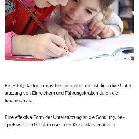
Ein Erfolgs­fak­tor für das Ideen­ma­nage­ment ist die akti­ve Unter­
stüt­zung von Ein­rei­chern und Füh­rungs­kräf­ten durch die
Ideenmanager.
Eine effek­ti­ve Form der Unter­stüt­zung ist die Schu­lung, bei­
spiels­wei­se in Pro­blem­lö­se- oder Kreativitätstechniken.