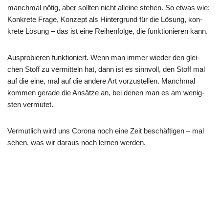
manch­mal nötig, aber soll­ten nicht allei­ne ste­hen. So etwas wie:
Kon­kre­te Fra­ge, Kon­zept als Hin­ter­grund für die Lösung, kon­
kre­te Lösung – das ist eine Rei­hen­fol­ge, die funk­tio­nie­ren kann.
Aus­pro­bie­ren funk­tio­niert. Wenn man immer wie­der den glei­
chen Stoff zu ver­mit­teln hat, dann ist es sinn­voll, den Stoff mal
auf die eine, mal auf die ande­re Art vor­zu­stel­len. Manch­mal
kom­men gera­de die Ansät­ze an, bei denen man es am wenig­
sten vermutet.
Ver­mut­lich wird uns Coro­na noch eine Zeit beschäf­ti­gen – mal
sehen, was wir dar­aus noch ler­nen werden.