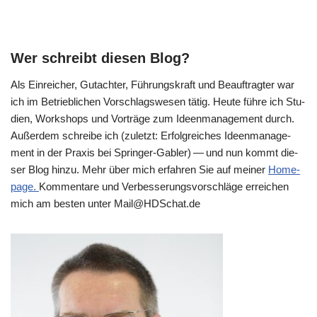
Wer schreibt diesen Blog?
Als Ein­rei­cher, Gut­ach­ter, Füh­rungs­kraft und Beauf­trag­ter war
ich im Betrieb­li­chen Vor­schlags­we­sen tätig. Heu­te füh­re ich Stu­
di­en, Work­shops und Vor­trä­ge zum Ideen­ma­nage­ment durch.
Außer­dem schrei­be ich (zuletzt: Erfolg­rei­ches Ideen­ma­nage­
ment in der Pra­xis bei Sprin­ger-Gab­ler) — und nun kommt die­
ser Blog hin­zu. Mehr über mich erfah­ren Sie auf mei­ner
Home­
page.
Kom­men­ta­re und Ver­bes­se­rungs­vor­schlä­ge errei­chen
mich am besten unter Mail@​HDSchat.​de