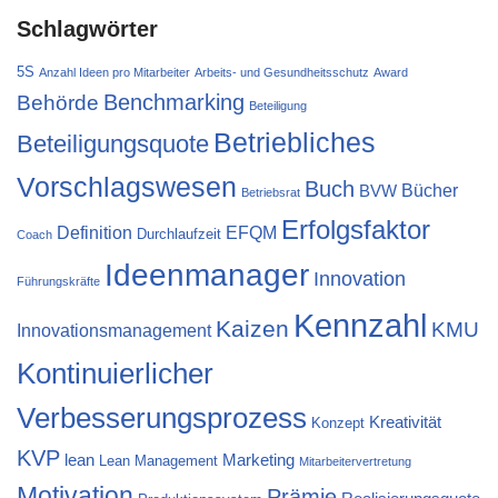
Schlagwörter
5S
Anzahl Ideen pro Mitarbeiter
Arbeits- und Gesundheitsschutz
Award
Behörde
Benchmarking
Beteiligung
Betriebliches
Beteiligungsquote
Vorschlagswesen
Buch
Bücher
BVW
Betriebsrat
Erfolgsfaktor
Definition
EFQM
Durchlaufzeit
Coach
Ideenmanager
Innovation
Führungskräfte
Kennzahl
Kaizen
KMU
Innovationsmanagement
Kontinuierlicher
Verbesserungsprozess
Kreativität
Konzept
KVP
lean
Marketing
Lean Management
Mitarbeitervertretung
Motivation
Prämie