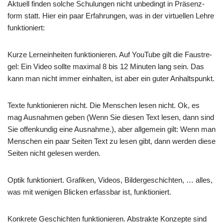
Aktu­ell fin­den sol­che Schu­lun­gen nicht unbe­dingt in Prä­senz­
form statt. Hier ein paar Erfah­run­gen, was in der vir­tu­el­len Leh­re
funktioniert:
Kur­ze Lern­ein­hei­ten funk­tio­nie­ren. Auf You­Tube gilt die Faust­re­
gel: Ein Video soll­te maxi­mal 8 bis 12 Minu­ten lang sein. Das
kann man nicht immer ein­hal­ten, ist aber ein guter Anhaltspunkt.
Tex­te funk­tio­nie­ren nicht. Die Men­schen lesen nicht. Ok, es
mag Aus­nah­men geben (Wenn Sie die­sen Text lesen, dann sind
Sie offen­kun­dig eine Aus­nah­me.), aber all­ge­mein gilt: Wenn man
Men­schen ein paar Sei­ten Text zu lesen gibt, dann wer­den die­se
Sei­ten nicht gele­sen werden.
Optik funk­tio­niert. Gra­fi­ken, Vide­os, Bil­der­ge­schich­ten, … alles,
was mit weni­gen Blicken erfass­bar ist, funktioniert.
Kon­kre­te Geschich­ten funk­tio­nie­ren. Abstrak­te Kon­zep­te sind