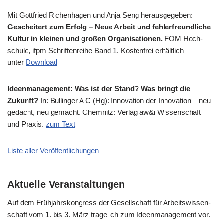
Mit Gott­fried Richen­ha­gen und Anja Seng her­aus­ge­ge­ben:
Geschei­tert zum Erfolg – Neue Arbeit und feh­ler­freund­li­che
Kul­tur in klei­nen und gro­ßen Orga­ni­sa­tio­nen.
FOM Hoch­
schu­le, ifpm Schrif­ten­rei­he Band 1. Kosten­frei erhält­lich
unter
Down­load
Ideen­ma­nage­ment: Was ist der Stand? Was bringt die
Zukunft?
In: Bul­lin­ger A C (Hg): Inno­va­ti­on der Inno­va­ti­on – neu
gedacht, neu gemacht. Chem­nitz: Ver­lag aw&i Wis­sen­schaft
und Pra­xis.
zum Text
Liste aller Veröffentlichungen
Aktuelle Veranstaltungen
Auf dem Früh­jahrs­kon­gress der Gesell­schaft für Arbeits­wis­sen­
schaft vom 1. bis 3. März tra­ge ich zum Ideen­ma­nage­ment vor.