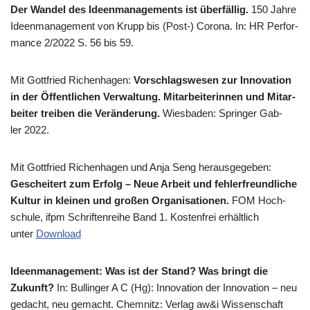
Der Wan­del des Ideen­ma­nage­ments ist über­fäl­lig.
150 Jah­re
Ideen­ma­nage­ment von Krupp bis (Post-) Coro­na. In: HR Per­for­
mance 2/​2022 S. 56 bis 59.
Mit Gott­fried Richen­ha­gen:
Vor­schlags­we­sen zur Inno­va­ti­on
in der Öffent­li­chen Ver­wal­tung. Mit­ar­bei­te­rin­nen und Mit­ar­
bei­ter trei­ben die Ver­än­de­rung.
Wies­ba­den: Sprin­ger Gab­
ler 2022.
Mit Gott­fried Richen­ha­gen und Anja Seng her­aus­ge­ge­ben:
Geschei­tert zum Erfolg – Neue Arbeit und feh­ler­freund­li­che
Kul­tur in klei­nen und gro­ßen Orga­ni­sa­tio­nen.
FOM Hoch­
schu­le, ifpm Schrif­ten­rei­he Band 1. Kosten­frei erhält­lich
unter
Down­load
Ideen­ma­nage­ment: Was ist der Stand? Was bringt die
Zukunft?
In: Bul­lin­ger A C (Hg): Inno­va­ti­on der Inno­va­ti­on – neu
gedacht, neu gemacht. Chem­nitz: Ver­lag aw&i Wis­sen­schaft