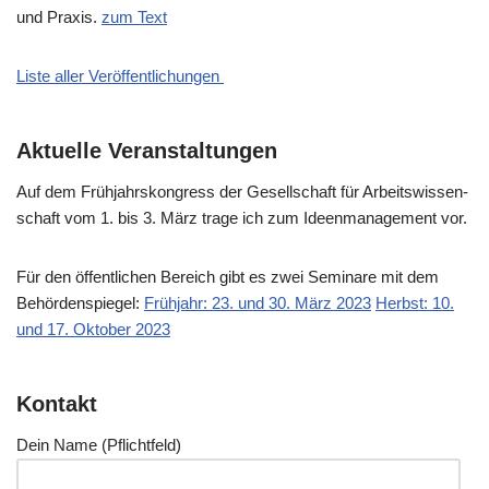
und Pra­xis.
zum Text
Liste aller Veröffentlichungen
Aktuelle Veranstaltungen
Auf dem Früh­jahrs­kon­gress der Gesell­schaft für Arbeits­wis­sen­
schaft vom 1. bis 3. März tra­ge ich zum Ideen­ma­nage­ment vor.
Für den öffent­li­chen Bereich gibt es zwei Semi­na­re mit dem
Behör­den­spie­gel:
Früh­jahr: 23. und 30. März 2023
Herbst: 10.
und 17. Okto­ber 2023
Kontakt
Dein Name (Pflicht­feld)