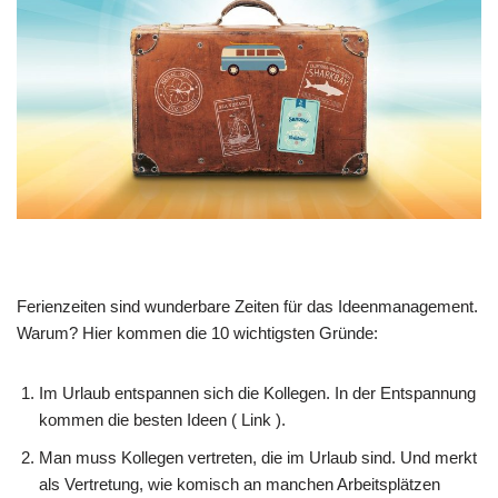
Feri­en­zei­ten sind wun­der­ba­re Zei­ten für das Ideen­ma­nage­ment.
War­um? Hier kom­men die 10 wich­tig­sten Gründe:
Im Urlaub ent­span­nen sich die Kol­le­gen. In der Ent­span­nung
kom­men die besten Ideen ( Link ).
Man muss Kol­le­gen ver­tre­ten, die im Urlaub sind. Und merkt
als Ver­tre­tung, wie komisch an man­chen Arbeits­plät­zen