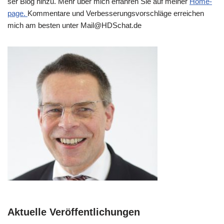
ser Blog hin­zu. Mehr über mich erfah­ren Sie auf mei­ner
Home­
page.
Kom­men­ta­re und Ver­bes­se­rungs­vor­schlä­ge errei­chen
mich am besten unter Mail@​HDSchat.​de
Aktuelle Veröffentlichungen