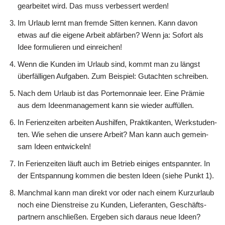
gear­bei­tet wird. Das muss ver­bes­sert werden!
Im Urlaub lernt man frem­de Sit­ten ken­nen. Kann davon
etwas auf die eige­ne Arbeit abfär­ben? Wenn ja: Sofort als
Idee for­mu­lie­ren und einreichen!
Wenn die Kun­den im Urlaub sind, kommt man zu längst
über­fäl­li­gen Auf­ga­ben. Zum Bei­spiel: Gut­ach­ten schreiben.
Nach dem Urlaub ist das Porte­mon­naie leer. Eine Prä­mie
aus dem Ideen­ma­nage­ment kann sie wie­der auffüllen.
In Feri­en­zei­ten arbei­ten Aus­hil­fen, Prak­ti­kan­ten, Werk­stu­den­
ten. Wie sehen die unse­re Arbeit? Man kann auch gemein­
sam Ideen entwickeln!
In Feri­en­zei­ten läuft auch im Betrieb eini­ges ent­spann­ter. In
der Ent­span­nung kom­men die besten Ideen (sie­he Punkt 1).
Manch­mal kann man direkt vor oder nach einem Kurz­ur­laub
noch eine Dienst­rei­se zu Kun­den, Lie­fe­ran­ten, Geschäfts­
part­nern anschlie­ßen. Erge­ben sich dar­aus neue Ideen?