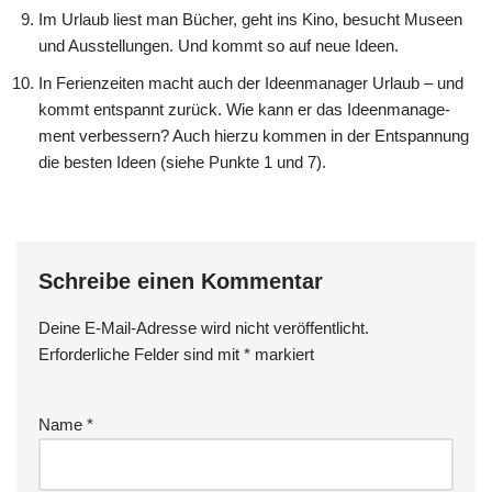
Im Urlaub liest man Bücher, geht ins Kino, besucht Muse­en
und Aus­stel­lun­gen. Und kommt so auf neue Ideen.
In Feri­en­zei­ten macht auch der Ideen­ma­na­ger Urlaub – und
kommt ent­spannt zurück. Wie kann er das Ideen­ma­nage­
ment ver­bes­sern? Auch hier­zu kom­men in der Ent­span­nung
die besten Ideen (sie­he Punk­te 1 und 7).
Schreibe einen Kommentar
Deine E-Mail-Adresse wird nicht veröffentlicht.
Erforderliche Felder sind mit
*
markiert
Name
*