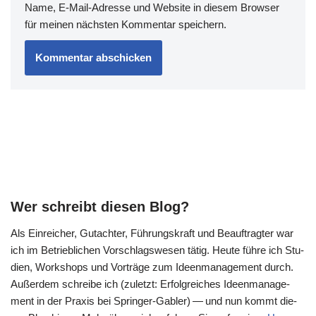
Name, E-Mail-Adresse und Website in diesem Browser
für meinen nächsten Kommentar speichern.
Wer schreibt diesen Blog?
Als Ein­rei­cher, Gut­ach­ter, Füh­rungs­kraft und Beauf­trag­ter war
ich im Betrieb­li­chen Vor­schlags­we­sen tätig. Heu­te füh­re ich Stu­
di­en, Work­shops und Vor­trä­ge zum Ideen­ma­nage­ment durch.
Außer­dem schrei­be ich (zuletzt: Erfolg­rei­ches Ideen­ma­nage­
ment in der Pra­xis bei Sprin­ger-Gab­ler) — und nun kommt die­