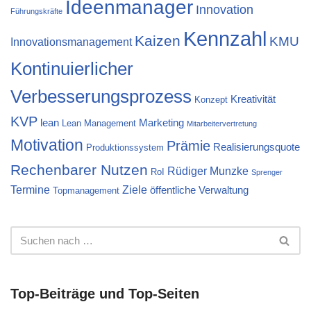
Ideenmanager
Innovation
Führungskräfte
Kennzahl
Kaizen
KMU
Innovationsmanagement
Kontinuierlicher
Verbesserungsprozess
Kreativität
Konzept
KVP
lean
Marketing
Lean Management
Mitarbeitervertretung
Motivation
Prämie
Realisierungsquote
Produktionssystem
Rechenbarer Nutzen
Rüdiger Munzke
RoI
Sprenger
Termine
Ziele
öffentliche Verwaltung
Topmanagement
Top-Beiträge und Top-Seiten