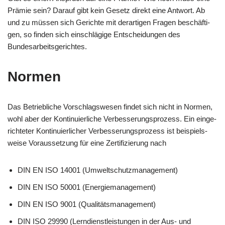
Prä­mie sein? Dar­auf gibt kein Gesetz direkt eine Ant­wort. Ab
und zu müs­sen sich Gerich­te mit der­ar­ti­gen Fra­gen beschäf­ti­
gen, so fin­den sich ein­schlä­gi­ge Ent­schei­dun­gen des
Bundesarbeitsgerichtes.
Normen
Das Betrieb­li­che Vor­schlags­we­sen fin­det sich nicht in Nor­men,
wohl aber der Kon­ti­nu­ier­li­che Ver­bes­se­rungs­pro­zess. Ein ein­ge­
rich­te­ter Kon­ti­nu­ier­li­cher Ver­bes­se­rungs­pro­zess ist bei­spiels­
wei­se Vor­aus­set­zung für eine Zer­ti­fi­zie­rung nach
DIN EN ISO 14001 (Umwelt­schutz­ma­nage­ment)
DIN EN ISO 50001 (Ener­gie­ma­nage­ment)
DIN EN ISO 9001 (Qua­li­täts­ma­nage­ment)
DIN ISO 29990 (Lern­dienst­lei­stun­gen in der Aus- und