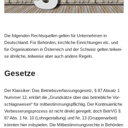
Die fol­gen­den Rechts­quel­len gel­ten für Unter­neh­men in
Deutsch­land. Für Behör­den, kirch­li­che Ein­rich­tun­gen etc. und
für Orga­ni­sa­tio­nen in Öster­reich und der Schweiz gel­ten teil­wei­
se ähn­li­che, teil­wei­se aber auch ande­re Regeln.
Gesetze
Der Klas­si­ker: Das Betriebs­ver­fas­sungs­ge­setz, § 87 Absatz 1
Num­mer 12, erklärt die „Grund­sät­ze über das betrieb­li­che Vor­
schlags­we­sen“ für mit­be­stim­mungs­pflich­tig. Der Kon­ti­nu­ier­li­che
Ver­bes­se­rungs­pro­zess ist nicht direkt gere­gelt, doch BetrVG §
87 Abs. 1 Nr. 10 (Lohn­ge­stal­tung) und Nr. 13 (Grup­pen­ar­beit)
könn­ten hier mit­spie­len. Die Mit­be­stim­mungs­rech­te in Behör­den