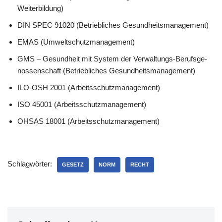
Weiterbildung)
DIN SPEC 91020 (Betrieb­li­ches Gesundheitsmanagement)
EMAS (Umwelt­schutz­ma­nage­ment)
GMS – Gesund­heit mit System der Ver­wal­tungs-Berufs­ge­
nos­sen­schaft (Betrieb­li­ches Gesundheitsmanagement)
ILO-OSH 2001 (Arbeits­schutz­ma­nage­ment)
ISO 45001 (Arbeits­schutz­ma­nage­ment)
OHSAS 18001 (Arbeits­schutz­ma­nage­ment)
Schlagwörter:
GESETZ
NORM
RECHT