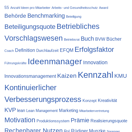
5S
Anzahl Ideen pro Mitarbeiter
Arbeits- und Gesundheitsschutz
Award
Behörde
Benchmarking
Beteiligung
Betriebliches
Beteiligungsquote
Vorschlagswesen
Buch
Bücher
BVW
Betriebsrat
Erfolgsfaktor
Definition
EFQM
Durchlaufzeit
Coach
Ideenmanager
Innovation
Führungskräfte
Kennzahl
Kaizen
KMU
Innovationsmanagement
Kontinuierlicher
Verbesserungsprozess
Kreativität
Konzept
KVP
lean
Marketing
Lean Management
Mitarbeitervertretung
Motivation
Prämie
Realisierungsquote
Produktionssystem
Rechenbarer Nutzen
Rüdiger Munzke
RoI
Sprenger