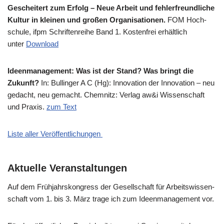
Geschei­tert zum Erfolg – Neue Arbeit und feh­ler­freund­li­che
Kul­tur in klei­nen und gro­ßen Orga­ni­sa­tio­nen.
FOM Hoch­
schu­le, ifpm Schrif­ten­rei­he Band 1. Kosten­frei erhält­lich
unter
Down­load
Ideen­ma­nage­ment: Was ist der Stand? Was bringt die
Zukunft?
In: Bul­lin­ger A C (Hg): Inno­va­ti­on der Inno­va­ti­on – neu
gedacht, neu gemacht. Chem­nitz: Ver­lag aw&i Wis­sen­schaft
und Pra­xis.
zum Text
Liste aller Veröffentlichungen
Aktuelle Veranstaltungen
Auf dem Früh­jahrs­kon­gress der Gesell­schaft für Arbeits­wis­sen­
schaft vom 1. bis 3. März tra­ge ich zum Ideen­ma­nage­ment vor.