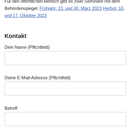
Für den öffent­li­chen Bereich gibt es zwei Semi­na­re mit dem
Behör­den­spie­gel:
Früh­jahr: 23. und 30. März 2023
Herbst: 10.
und 17. Okto­ber 2023
Kontakt
Dein Name (Pflicht­feld)
Dei­ne E‑Mail-Adres­se (Pflicht­feld)
Betreff