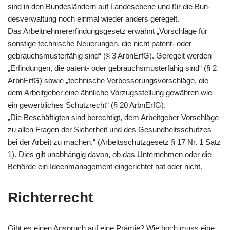
sind in den Bun­des­län­dern auf Lan­des­ebe­ne und für die Bun­
des­ver­wal­tung noch ein­mal wie­der anders geregelt.
Das Arbeit­neh­mer­er­fin­dungs­ge­setz erwähnt „Vor­schlä­ge für
son­sti­ge tech­ni­sche Neue­run­gen, die nicht patent- oder
gebrauchs­mu­ster­fä­hig sind“ (§ 3 Arb­nErfG). Gere­gelt wer­den
„Erfin­dun­gen, die patent- oder gebrauchs­mu­ster­fä­hig sind“ (§ 2
Arb­nErfG) sowie „tech­ni­sche Ver­bes­se­rungs­vor­schlä­ge, die
dem Arbeit­ge­ber eine ähn­li­che Vor­zugs­stel­lung gewäh­ren wie
ein gewerb­li­ches Schutz­recht“ (§ 20 ArbnErfG).
„Die Beschäf­tig­ten sind berech­tigt, dem Arbeit­ge­ber Vor­schlä­ge
zu allen Fra­gen der Sicher­heit und des Gesund­heits­schut­zes
bei der Arbeit zu machen.“ (Arbeits­schutz­ge­setz § 17 Nr. 1 Satz
1). Dies gilt unab­hän­gig davon, ob das Unter­neh­men oder die
Behör­de ein Ideen­ma­nage­ment ein­ge­rich­tet hat oder nicht.
Richterrecht
Gibt es einen Anspruch auf eine Prä­mie? Wie hoch muss eine