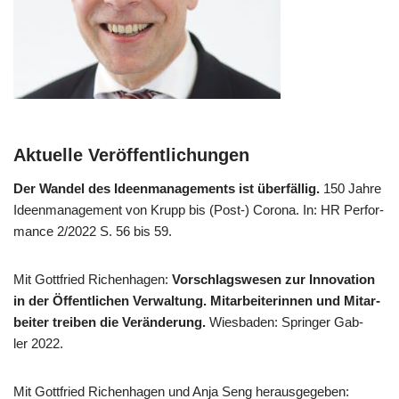
Aktuelle Veröffentlichungen
Der Wan­del des Ideen­ma­nage­ments ist über­fäl­lig.
150 Jah­re
Ideen­ma­nage­ment von Krupp bis (Post-) Coro­na. In: HR Per­for­
mance 2/​2022 S. 56 bis 59.
Mit Gott­fried Richen­ha­gen:
Vor­schlags­we­sen zur Inno­va­ti­on
in der Öffent­li­chen Ver­wal­tung. Mit­ar­bei­te­rin­nen und Mit­ar­
bei­ter trei­ben die Ver­än­de­rung.
Wies­ba­den: Sprin­ger Gab­
ler 2022.
Mit Gott­fried Richen­ha­gen und Anja Seng her­aus­ge­ge­ben: