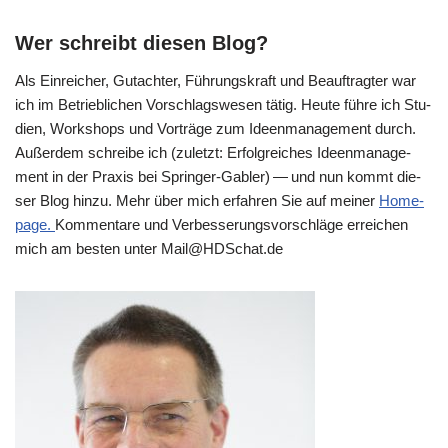
Wer schreibt diesen Blog?
Als Ein­rei­cher, Gut­ach­ter, Füh­rungs­kraft und Beauf­trag­ter war
ich im Betrieb­li­chen Vor­schlags­we­sen tätig. Heu­te füh­re ich Stu­
di­en, Work­shops und Vor­trä­ge zum Ideen­ma­nage­ment durch.
Außer­dem schrei­be ich (zuletzt: Erfolg­rei­ches Ideen­ma­nage­
ment in der Pra­xis bei Sprin­ger-Gab­ler) — und nun kommt die­
ser Blog hin­zu. Mehr über mich erfah­ren Sie auf mei­ner
Home­
page.
Kom­men­ta­re und Ver­bes­se­rungs­vor­schlä­ge errei­chen
mich am besten unter Mail@​HDSchat.​de