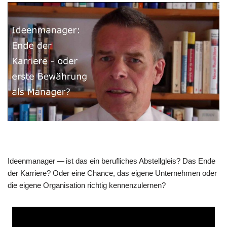
Ideen­ma­na­ger — ist das ein beruf­li­ches Abstell­gleis? Das Ende
der Kar­rie­re? Oder eine Chan­ce, das eige­ne Unter­neh­men oder
die eige­ne Orga­ni­sa­ti­on rich­tig kennenzulernen?