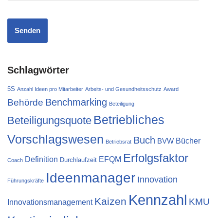
Schlagwörter
5S
Anzahl Ideen pro Mitarbeiter
Arbeits- und Gesundheitsschutz
Award
Behörde
Benchmarking
Beteiligung
Betriebliches
Beteiligungsquote
Vorschlagswesen
Buch
Bücher
BVW
Betriebsrat
Erfolgsfaktor
Definition
EFQM
Durchlaufzeit
Coach
Ideenmanager
Innovation
Führungskräfte
Kennzahl
Kaizen
KMU
Innovationsmanagement