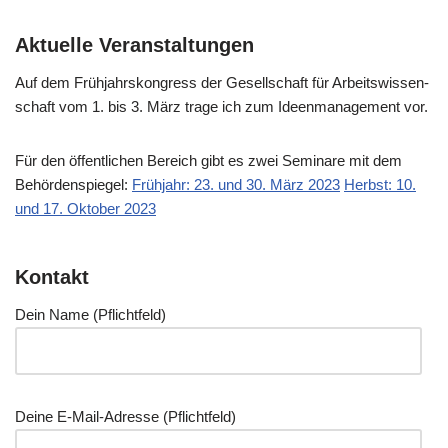
Aktuelle Veranstaltungen
Auf dem Früh­jahrs­kon­gress der Gesell­schaft für Arbeits­wis­sen­
schaft vom 1. bis 3. März tra­ge ich zum Ideen­ma­nage­ment vor.
Für den öffent­li­chen Bereich gibt es zwei Semi­na­re mit dem
Behör­den­spie­gel:
Früh­jahr: 23. und 30. März 2023
Herbst: 10.
und 17. Okto­ber 2023
Kontakt
Dein Name (Pflicht­feld)
Dei­ne E‑Mail-Adres­se (Pflicht­feld)