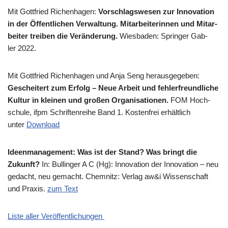
Mit Gott­fried Richen­ha­gen:
Vor­schlags­we­sen zur Inno­va­ti­on
in der Öffent­li­chen Ver­wal­tung. Mit­ar­bei­te­rin­nen und Mit­ar­
bei­ter trei­ben die Ver­än­de­rung.
Wies­ba­den: Sprin­ger Gab­
ler 2022.
Mit Gott­fried Richen­ha­gen und Anja Seng her­aus­ge­ge­ben:
Geschei­tert zum Erfolg – Neue Arbeit und feh­ler­freund­li­che
Kul­tur in klei­nen und gro­ßen Orga­ni­sa­tio­nen.
FOM Hoch­
schu­le, ifpm Schrif­ten­rei­he Band 1. Kosten­frei erhält­lich
unter
Down­load
Ideen­ma­nage­ment: Was ist der Stand? Was bringt die
Zukunft?
In: Bul­lin­ger A C (Hg): Inno­va­ti­on der Inno­va­ti­on – neu
gedacht, neu gemacht. Chem­nitz: Ver­lag aw&i Wis­sen­schaft
und Pra­xis.
zum Text
Liste aller Veröffentlichungen