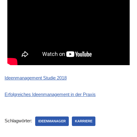
Ideen­ma­nage­ment Stu­die 2018
Erfolg­rei­ches Ideen­ma­nage­ment in der Praxis
Schlagwörter:
IDEENMANAGER
KARRIERE