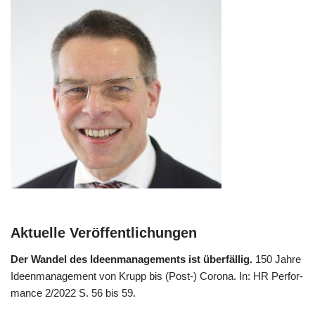
Aktuelle Veröffentlichungen
Der Wan­del des Ideen­ma­nage­ments ist über­fäl­lig.
150 Jah­re
Ideen­ma­nage­ment von Krupp bis (Post-) Coro­na. In: HR Per­for­
mance 2/​2022 S. 56 bis 59.