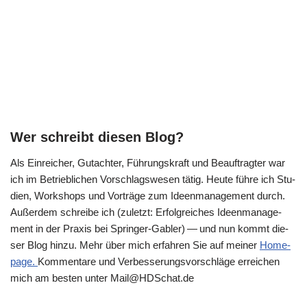
Wer schreibt diesen Blog?
Als Ein­rei­cher, Gut­ach­ter, Füh­rungs­kraft und Beauf­trag­ter war
ich im Betrieb­li­chen Vor­schlags­we­sen tätig. Heu­te füh­re ich Stu­
di­en, Work­shops und Vor­trä­ge zum Ideen­ma­nage­ment durch.
Außer­dem schrei­be ich (zuletzt: Erfolg­rei­ches Ideen­ma­nage­
ment in der Pra­xis bei Sprin­ger-Gab­ler) — und nun kommt die­
ser Blog hin­zu. Mehr über mich erfah­ren Sie auf mei­ner
Home­
page.
Kom­men­ta­re und Ver­bes­se­rungs­vor­schlä­ge errei­chen
mich am besten unter Mail@​HDSchat.​de