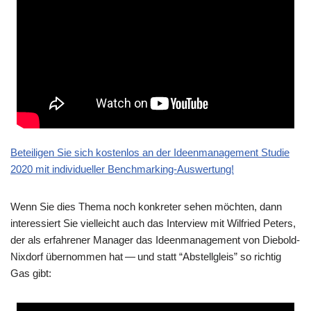
Betei­li­gen Sie sich kosten­los an der Ideen­ma­nage­ment Stu­die
2020 mit indi­vi­du­el­ler Benchmarking-Auswertung!
Wenn Sie dies The­ma noch kon­kre­ter sehen möch­ten, dann
inter­es­siert Sie viel­leicht auch das Inter­view mit Wil­fried Peters,
der als erfah­re­ner Mana­ger das Ideen­ma­nage­ment von Die­bold­
Nix­dorf über­nom­men hat — und statt “Abstell­gleis” so rich­tig
Gas gibt: