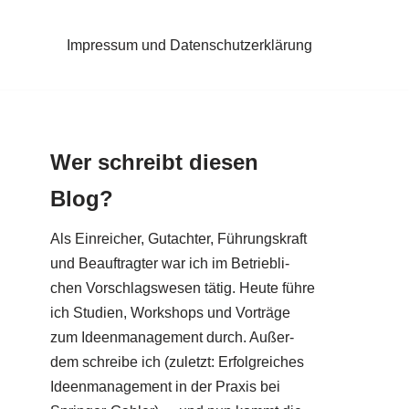
Impressum und Datenschutzerklärung
Wer schreibt diesen
Blog?
Als Ein­rei­cher, Gut­ach­ter, Füh­rungs­kraft
und Beauf­trag­ter war ich im Betrieb­li­
chen Vor­schlags­we­sen tätig. Heu­te füh­re
ich Stu­di­en, Work­shops und Vor­trä­ge
zum Ideen­ma­nage­ment durch. Außer­
dem schrei­be ich (zuletzt: Erfolg­rei­ches
Ideen­ma­nage­ment in der Pra­xis bei