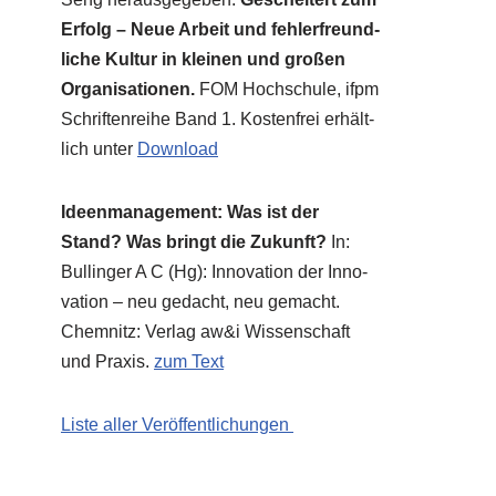
Erfolg – Neue Arbeit und feh­ler­freund­
li­che Kul­tur in klei­nen und gro­ßen
Orga­ni­sa­tio­nen.
FOM Hoch­schu­le, ifpm
Schrif­ten­rei­he Band 1. Kosten­frei erhält­
lich unter
Down­load
Ideen­ma­nage­ment: Was ist der
Stand? Was bringt die Zukunft?
In:
Bul­lin­ger A C (Hg): Inno­va­ti­on der Inno­
va­ti­on – neu gedacht, neu gemacht.
Chem­nitz: Ver­lag aw&i Wis­sen­schaft
und Pra­xis.
zum Text
Liste aller Veröffentlichungen