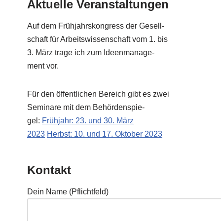
Aktuelle Veranstaltungen
Auf dem Früh­jahrs­kon­gress der Gesell­
schaft für Arbeits­wis­sen­schaft vom 1. bis
3. März tra­ge ich zum Ideen­ma­nage­
ment vor.
Für den öffent­li­chen Bereich gibt es zwei
Semi­na­re mit dem Behör­den­spie­
gel:
Früh­jahr: 23. und 30. März
2023
Herbst: 10. und 17. Okto­ber 2023
Kontakt
Dein Name (Pflicht­feld)