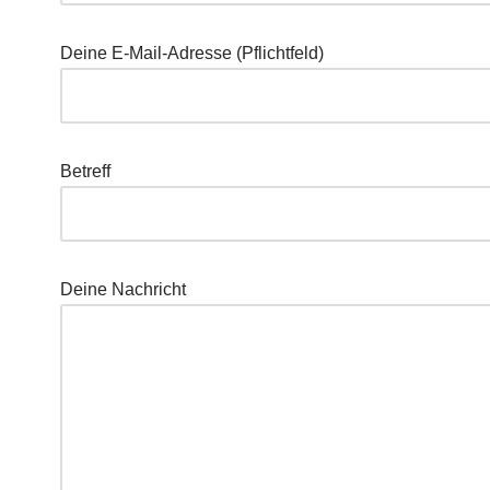
Dei­ne E‑Mail-Adres­se (Pflicht­feld)
Betreff
Dei­ne Nachricht