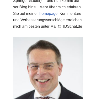
Sprin­ger-Gab­ler) — und nun kommt die­
ser Blog hin­zu. Mehr über mich erfah­ren
Sie auf mei­ner
Home­page.
Kom­men­ta­re
und Ver­bes­se­rungs­vor­schlä­ge errei­chen
mich am besten unter Mail@​HDSchat.​de