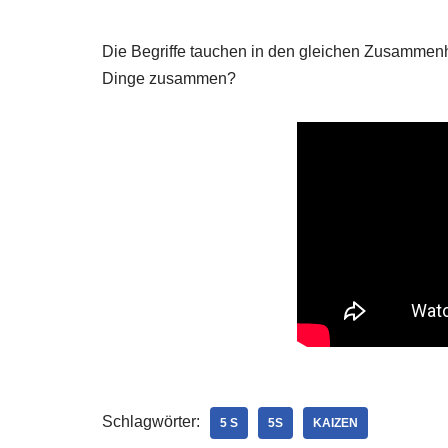
Die Begrif­fe tau­chen in den glei­chen Zusam­men
Din­ge zusammen?
Schlagwörter:
5 S
5S
KAIZEN