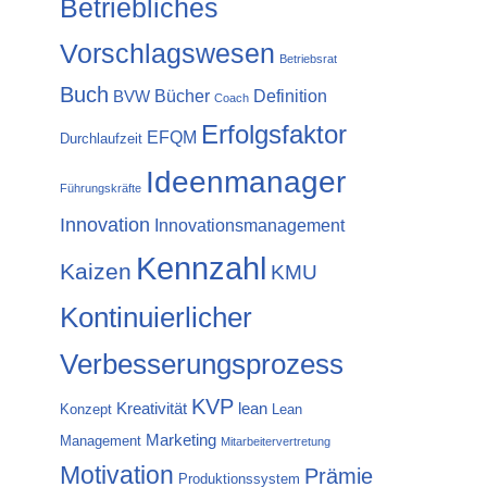
Betriebliches
Vorschlagswesen
Betriebsrat
Buch
Bücher
Definition
BVW
Coach
Erfolgsfaktor
EFQM
Durchlaufzeit
Ideenmanager
Führungskräfte
Innovation
Innovationsmanagement
Kennzahl
Kaizen
KMU
Kontinuierlicher
Verbesserungsprozess
KVP
Kreativität
lean
Konzept
Lean
Marketing
Management
Mitarbeitervertretung
Motivation
Prämie
Produktionssystem