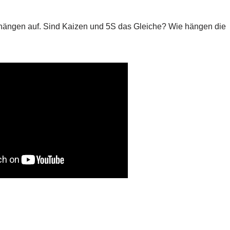
­hän­gen auf. Sind Kai­zen und 5S das Glei­che? Wie hän­gen die