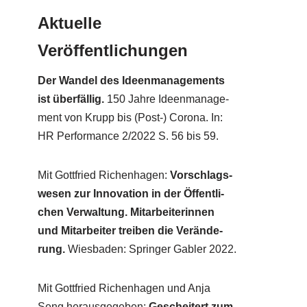
Aktuelle
Veröffentlichungen
Der Wan­del des Ideen­ma­nage­ments
ist über­fäl­lig.
150 Jah­re Ideen­ma­nage­
ment von Krupp bis (Post-) Coro­na. In:
HR Per­for­mance 2/​2022 S. 56 bis 59.
Mit Gott­fried Richen­ha­gen:
Vor­schlags­
we­sen zur Inno­va­ti­on in der Öffent­li­
chen Ver­wal­tung. Mit­ar­bei­te­rin­nen
und Mit­ar­bei­ter trei­ben die Ver­än­de­
rung.
Wies­ba­den: Sprin­ger Gab­ler 2022.
Mit Gott­fried Richen­ha­gen und Anja
Seng her­aus­ge­ge­ben:
Geschei­tert zum