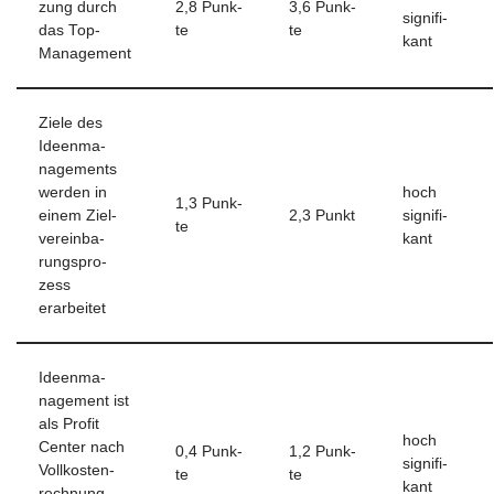
zung durch
2,8 Punk­
3,6 Punk­
signi­fi­
das Top-
te
te
kant
Management
Zie­le des
Ideen­ma­
nage­ments
wer­den in
hoch
1,3 Punk­
einem Ziel­
2,3 Punkt
signi­fi­
te
ver­ein­ba­
kant
rungs­pro­
zess
erarbeitet
Ideen­ma­
nage­ment ist
als Pro­fit
hoch
Cen­ter nach
0,4 Punk­
1,2 Punk­
signi­fi­
Voll­ko­sten­
te
te
kant
rech­nung