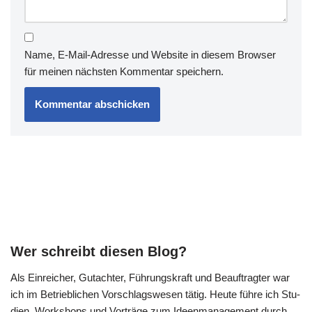
Name, E-Mail-Adresse und Website in diesem Browser
für meinen nächsten Kommentar speichern.
Wer schreibt diesen Blog?
Als Ein­rei­cher, Gut­ach­ter, Füh­rungs­kraft und Beauf­trag­ter war
ich im Betrieb­li­chen Vor­schlags­we­sen tätig. Heu­te füh­re ich Stu­
di­en, Work­shops und Vor­trä­ge zum Ideen­ma­nage­ment durch.