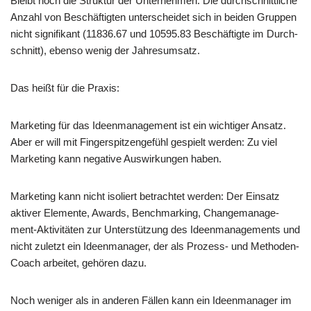
Bleibt noch die Struk­tur der Unter­neh­men. Die durch­schnitt­li­che
Anzahl von Beschäf­tig­ten unter­schei­det sich in bei­den Grup­pen
nicht signi­fi­kant (11836.67 und 10595.83 Beschäf­tig­te im Durch­
schnitt), eben­so wenig der Jahresumsatz.
Das heißt für die Praxis:
Mar­ke­ting für das Ideen­ma­nage­ment ist ein wich­ti­ger Ansatz.
Aber er will mit Fin­ger­spit­zen­ge­fühl gespielt wer­den: Zu viel
Mar­ke­ting kann nega­ti­ve Aus­wir­kun­gen haben.
Mar­ke­ting kann nicht iso­liert betrach­tet wer­den: Der Ein­satz
akti­ver Ele­men­te, Awards, Bench­mar­king, Chan­ge­ma­nage­
ment-Akti­vi­tä­ten zur Unter­stüt­zung des Ideen­ma­nage­ments und
nicht zuletzt ein Ideen­ma­na­ger, der als Pro­zess- und Metho­den-
Coach arbei­tet, gehö­ren dazu.
Noch weni­ger als in ande­ren Fäl­len kann ein Ideen­ma­na­ger im