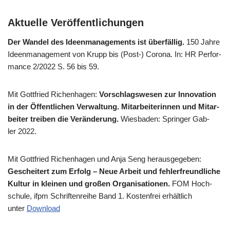
Aktuelle Veröffentlichungen
Der Wan­del des Ideen­ma­nage­ments ist über­fäl­lig.
150 Jah­re
Ideen­ma­nage­ment von Krupp bis (Post-) Coro­na. In: HR Per­for­
mance 2/​2022 S. 56 bis 59.
Mit Gott­fried Richen­ha­gen:
Vor­schlags­we­sen zur Inno­va­ti­on
in der Öffent­li­chen Ver­wal­tung. Mit­ar­bei­te­rin­nen und Mit­ar­
bei­ter trei­ben die Ver­än­de­rung.
Wies­ba­den: Sprin­ger Gab­
ler 2022.
Mit Gott­fried Richen­ha­gen und Anja Seng her­aus­ge­ge­ben:
Geschei­tert zum Erfolg – Neue Arbeit und feh­ler­freund­li­che
Kul­tur in klei­nen und gro­ßen Orga­ni­sa­tio­nen.
FOM Hoch­
schu­le, ifpm Schrif­ten­rei­he Band 1. Kosten­frei erhält­lich
unter
Down­load