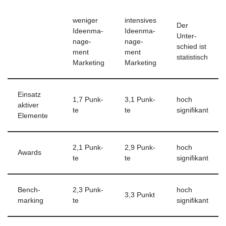
weni­ger
inten­si­ves
Der
Ideen­ma­
Ideen­ma­
Unter­
nage­
nage­
schied ist
ment
ment
statistisch
Marketing
Marketing
Ein­satz
1,7 Punk­
3,1 Punk­
hoch
akti­ver
te
te
signi­fi­kant
Elemente
2,1 Punk­
2,9 Punk­
hoch
Awards
te
te
signi­fi­kant
Bench­
2,3 Punk­
hoch
3,3 Punkt
mar­king
te
signi­fi­kant