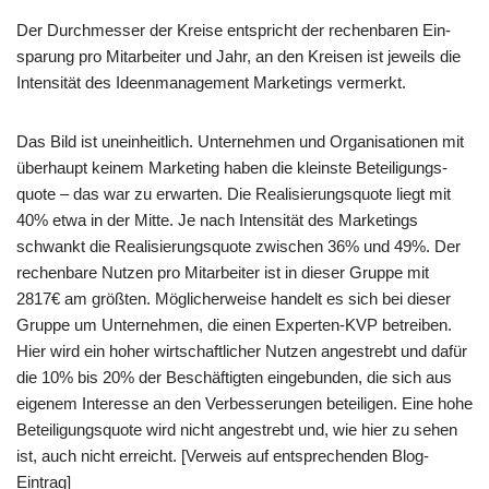
Der Durch­mes­ser der Krei­se ent­spricht der rechen­ba­ren Ein­
spa­rung pro Mit­ar­bei­ter und Jahr, an den Krei­sen ist jeweils die
Inten­si­tät des Ideen­ma­nage­ment Mar­ke­tings vermerkt.
Das Bild ist unein­heit­lich. Unter­neh­men und Orga­ni­sa­tio­nen mit
über­haupt kei­nem Mar­ke­ting haben die klein­ste Betei­li­gungs­
quo­te – das war zu erwar­ten. Die Rea­li­sie­rungs­quo­te liegt mit
40% etwa in der Mit­te. Je nach Inten­si­tät des Mar­ke­tings
schwankt die Rea­li­sie­rungs­quo­te zwi­schen 36% und 49%. Der
rechen­ba­re Nut­zen pro Mit­ar­bei­ter ist in die­ser Grup­pe mit
2817€ am größ­ten. Mög­li­cher­wei­se han­delt es sich bei die­ser
Grup­pe um Unter­neh­men, die einen Exper­ten-KVP betrei­ben.
Hier wird ein hoher wirt­schaft­li­cher Nut­zen ange­strebt und dafür
die 10% bis 20% der Beschäf­tig­ten ein­ge­bun­den, die sich aus
eige­nem Inter­es­se an den Ver­bes­se­run­gen betei­li­gen. Eine hohe
Betei­li­gungs­quo­te wird nicht ange­strebt und, wie hier zu sehen
ist, auch nicht erreicht. [Ver­weis auf ent­spre­chen­den Blog-
Eintrag]