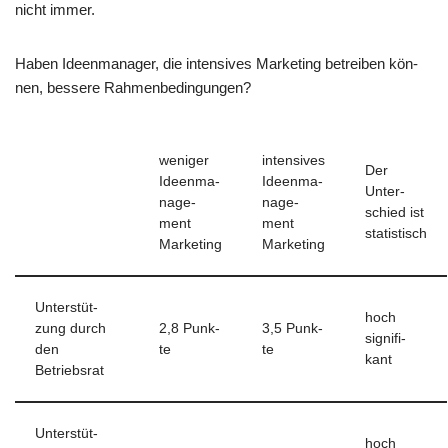
nicht immer.
Haben Ideen­ma­na­ger, die inten­si­ves Mar­ke­ting betrei­ben kön­
nen, bes­se­re Rahmenbedingungen?
weni­ger
inten­si­ves
Der
Ideen­ma­
Ideen­ma­
Unter­
nage­
nage­
schied ist
ment
ment
statistisch
Marketing
Marketing
Unter­stüt­
hoch
zung durch
2,8 Punk­
3,5 Punk­
signi­fi­
den
te
te
kant
Betriebsrat
Unter­stüt­
hoch