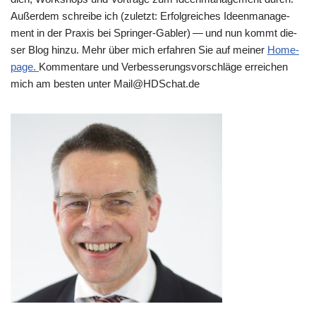
Außer­dem schrei­be ich (zuletzt: Erfolg­rei­ches Ideen­ma­nage­
ment in der Pra­xis bei Sprin­ger-Gab­ler) — und nun kommt die­
ser Blog hin­zu. Mehr über mich erfah­ren Sie auf mei­ner
Home­
page.
Kom­men­ta­re und Ver­bes­se­rungs­vor­schlä­ge errei­chen
mich am besten unter Mail@​HDSchat.​de