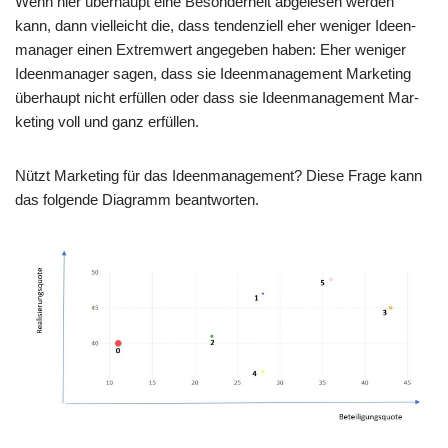
Wenn hier über­haupt eine Beson­der­heit abge­le­sen wer­den
kann, dann viel­leicht die, dass ten­den­zi­ell eher weni­ger Ideen­
ma­na­ger einen Extrem­wert ange­ge­ben haben: Eher weni­ger
Ideen­ma­na­ger sagen, dass sie Ideen­ma­nage­ment Mar­ke­ting
über­haupt nicht erfül­len oder dass sie Ideen­ma­nage­ment Mar­
ke­ting voll und ganz erfüllen.
Nützt Mar­ke­ting für das Ideen­ma­nage­ment? Die­se Fra­ge kann
das fol­gen­de Dia­gramm beantworten.