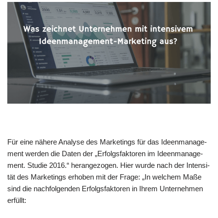
Für eine nähe­re Ana­ly­se des Mar­ke­tings für das Ideen­ma­nage­
ment wer­den die Daten der „Erfolgs­fak­to­ren im Ideen­ma­nage­
ment. Stu­die 2016.“ her­an­ge­zo­gen. Hier wur­de nach der Inten­si­
tät des Mar­ke­tings erho­ben mit der Fra­ge: „In wel­chem Maße
sind die nach­fol­gen­den Erfolgs­fak­to­ren in Ihrem Unter­neh­men
erfüllt: