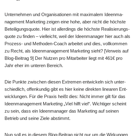
Unter­neh­men und Orga­ni­sa­tio­nen mit maxi­ma­lem Ideen­ma­
nage­ment Mar­ke­ting zei­gen eine hohe, aber nicht die höch­ste
Betei­li­gungs­quo­te. Hier ist aller­dings die höch­ste Rea­li­sie­rungs­
quo­te zu fin­den – viel­leicht, weil der Ideen­ma­na­ger hier auch als
Pro­zess- und Metho­den-Coach arbei­tet und dies, voll­kom­men
zu Recht, als Ideen­ma­nage­ment Mar­ke­ting sieht? [Ver­weis auf
Blog-Bei­trag 9] Der Nut­zen pro Mit­ar­bei­ter liegt mit 461€ pro
Jahr eher im unte­ren Bereich.
Die Punk­te zwi­schen die­sen Extre­men ent­wickeln sich unter­
schied­lich, offen­kun­dig gibt es hier kei­ne direk­ten linea­ren Ent­
wick­lun­gen. Für die Pra­xis heißt dies: Nicht immer gilt für das
Ideen­ma­nage­ment Mar­ke­ting „Viel hilft viel“. Wich­ti­ger scheint
zu sein, dass ein Ideen­ma­na­ger das Mar­ke­ting auf sei­nen
Betrieb und sei­ne Zie­le abstimmt.
Nun soll es in die­sem Blog-Bei­trag nicht nur um die Wir­kun­gen