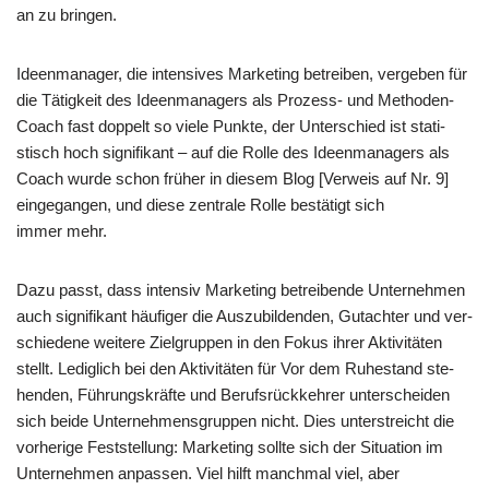
an zu bringen.
Ideen­ma­na­ger, die inten­si­ves Mar­ke­ting betrei­ben, ver­ge­ben für
die Tätig­keit des Ideen­ma­na­gers als Pro­zess- und Metho­den-
Coach fast dop­pelt so vie­le Punk­te, der Unter­schied ist sta­ti­
stisch hoch signi­fi­kant – auf die Rol­le des Ideen­ma­na­gers als
Coach wur­de schon frü­her in die­sem Blog [Ver­weis auf Nr. 9]
ein­ge­gan­gen, und die­se zen­tra­le Rol­le bestä­tigt sich
immer mehr.
Dazu passt, dass inten­siv Mar­ke­ting betrei­ben­de Unter­neh­men
auch signi­fi­kant häu­fi­ger die Aus­zu­bil­den­den, Gut­ach­ter und ver­
schie­de­ne wei­te­re Ziel­grup­pen in den Fokus ihrer Akti­vi­tä­ten
stellt. Ledig­lich bei den Akti­vi­tä­ten für Vor dem Ruhe­stand ste­
hen­den, Füh­rungs­kräf­te und Berufs­rück­keh­rer unter­schei­den
sich bei­de Unter­neh­mens­grup­pen nicht. Dies unter­streicht die
vor­he­ri­ge Fest­stel­lung: Mar­ke­ting soll­te sich der Situa­ti­on im
Unter­neh­men anpas­sen. Viel hilft manch­mal viel, aber