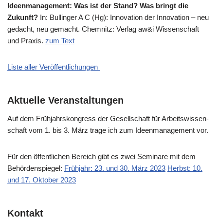
Ideen­ma­nage­ment: Was ist der Stand? Was bringt die
Zukunft?
In: Bul­lin­ger A C (Hg): Inno­va­ti­on der Inno­va­ti­on – neu
gedacht, neu gemacht. Chem­nitz: Ver­lag aw&i Wis­sen­schaft
und Pra­xis.
zum Text
Liste aller Veröffentlichungen
Aktuelle Veranstaltungen
Auf dem Früh­jahrs­kon­gress der Gesell­schaft für Arbeits­wis­sen­
schaft vom 1. bis 3. März tra­ge ich zum Ideen­ma­nage­ment vor.
Für den öffent­li­chen Bereich gibt es zwei Semi­na­re mit dem
Behör­den­spie­gel:
Früh­jahr: 23. und 30. März 2023
Herbst: 10.
und 17. Okto­ber 2023
Kontakt