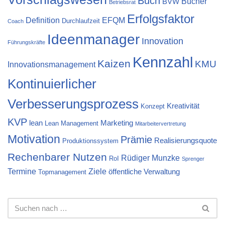
Buch
Bücher
BVW
Betriebsrat
Erfolgsfaktor
Definition
EFQM
Durchlaufzeit
Coach
Ideenmanager
Innovation
Führungskräfte
Kennzahl
Kaizen
KMU
Innovationsmanagement
Kontinuierlicher
Verbesserungsprozess
Kreativität
Konzept
KVP
lean
Marketing
Lean Management
Mitarbeitervertretung
Motivation
Prämie
Realisierungsquote
Produktionssystem
Rechenbarer Nutzen
Rüdiger Munzke
RoI
Sprenger
Termine
Ziele
öffentliche Verwaltung
Topmanagement