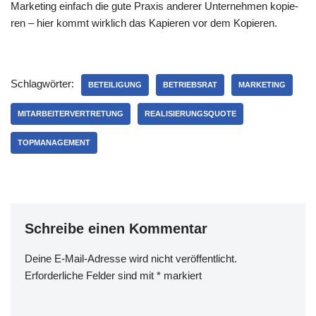
Mar­ke­ting ein­fach die gute Pra­xis ande­rer Unter­neh­men kopie­
ren – hier kommt wirk­lich das Kapie­ren vor dem Kopieren.
Schlagwörter:
BETEILIGUNG
BETRIEBSRAT
MARKETING
MITARBEITERVERTRETUNG
REALISIERUNGSQUOTE
TOPMANAGEMENT
Schreibe einen Kommentar
Deine E-Mail-Adresse wird nicht veröffentlicht.
Erforderliche Felder sind mit
*
markiert