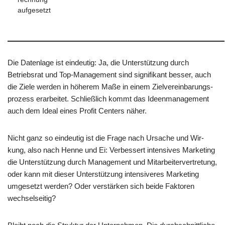
aufgesetzt
Die Daten­la­ge ist ein­deu­tig: Ja, die Unter­stüt­zung durch
Betriebs­rat und Top-Manage­ment sind signi­fi­kant bes­ser, auch
die Zie­le wer­den in höhe­rem Maße in einem Ziel­ver­ein­ba­rungs­
pro­zess erar­bei­tet. Schließ­lich kommt das Ideen­ma­nage­ment
auch dem Ide­al eines Pro­fit Cen­ters näher.
Nicht ganz so ein­deu­tig ist die Fra­ge nach Ursa­che und Wir­
kung, also nach Hen­ne und Ei: Ver­bes­sert inten­si­ves Mar­ke­ting
die Unter­stüt­zung durch Manage­ment und Mit­ar­bei­ter­ver­tre­tung,
oder kann mit die­ser Unter­stüt­zung inten­si­ve­res Mar­ke­ting
umge­setzt wer­den? Oder ver­stär­ken sich bei­de Fak­to­ren
wechselseitig?