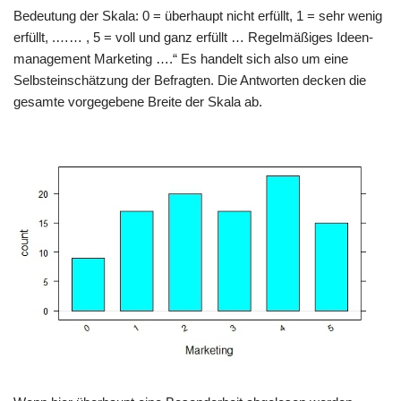
Bedeu­tung der Ska­la: 0 = über­haupt nicht erfüllt, 1 = sehr wenig
erfüllt, .…… , 5 = voll und ganz erfüllt … Regel­mä­ßi­ges Ideen­
ma­nage­ment Mar­ke­ting ….“ Es han­delt sich also um eine
Selbst­ein­schät­zung der Befrag­ten. Die Ant­wor­ten decken die
gesam­te vor­ge­ge­be­ne Brei­te der Ska­la ab.