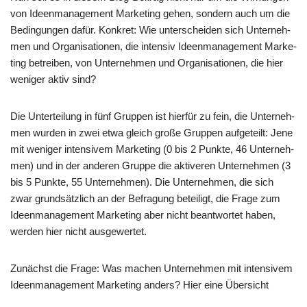
von Ideen­ma­nage­ment Mar­ke­ting gehen, son­dern auch um die
Bedin­gun­gen dafür. Kon­kret: Wie unter­schei­den sich Unter­neh­
men und Orga­ni­sa­tio­nen, die inten­siv Ideen­ma­nage­ment Mar­ke­
ting betrei­ben, von Unter­neh­men und Orga­ni­sa­tio­nen, die hier
weni­ger aktiv sind?
Die Unter­tei­lung in fünf Grup­pen ist hier­für zu fein, die Unter­neh­
men wur­den in zwei etwa gleich gro­ße Grup­pen auf­ge­teilt: Jene
mit weni­ger inten­si­vem Mar­ke­ting (0 bis 2 Punk­te, 46 Unter­neh­
men) und in der ande­ren Grup­pe die akti­ve­ren Unter­neh­men (3
bis 5 Punk­te, 55 Unter­neh­men). Die Unter­neh­men, die sich
zwar grund­sätz­lich an der Befra­gung betei­ligt, die Fra­ge zum
Ideen­ma­nage­ment Mar­ke­ting aber nicht beant­wor­tet haben,
wer­den hier nicht ausgewertet.
Zunächst die Fra­ge: Was machen Unter­neh­men mit inten­si­vem
Ideen­ma­nage­ment Mar­ke­ting anders? Hier eine Übersicht