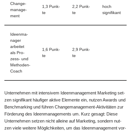
Chan­ge­
1,3 Punk­
2,2 Punk­
hoch
ma­nage­
te
te
signi­fi­kant
ment
Ideen­ma­
na­ger
arbei­tet
1,6 Punk­
2,9 Punk­
als Pro­
te
te
zess- und
Methoden-
Coach
Unter­neh­men mit inten­si­vem Ideen­ma­nage­ment Mar­ke­ting set­
zen signi­fi­kant häu­fi­ger akti­ve Ele­men­te ein, nut­zen Awards und
Bench­mar­king und füh­ren Chan­ge­ma­nage­ment-Akti­vi­tä­ten zur
För­de­rung des Ideen­ma­nage­ments um. Kurz gesagt: Die­se
Unter­neh­men set­zen nicht allei­ne auf Mar­ke­ting, son­dern nut­
zen vie­le wei­te­re Mög­lich­kei­ten, um das Ideen­ma­nage­ment vor­