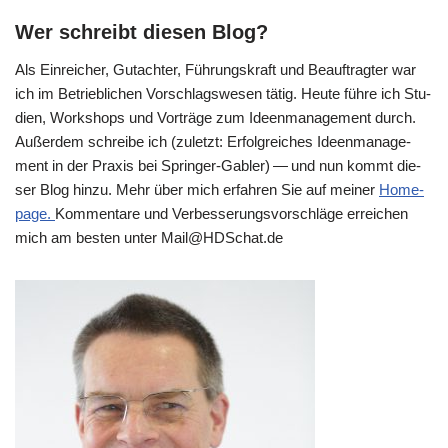
Wer schreibt diesen Blog?
Als Ein­rei­cher, Gut­ach­ter, Füh­rungs­kraft und Beauf­trag­ter war
ich im Betrieb­li­chen Vor­schlags­we­sen tätig. Heu­te füh­re ich Stu­
di­en, Work­shops und Vor­trä­ge zum Ideen­ma­nage­ment durch.
Außer­dem schrei­be ich (zuletzt: Erfolg­rei­ches Ideen­ma­nage­
ment in der Pra­xis bei Sprin­ger-Gab­ler) — und nun kommt die­
ser Blog hin­zu. Mehr über mich erfah­ren Sie auf mei­ner
Home­
page.
Kom­men­ta­re und Ver­bes­se­rungs­vor­schlä­ge errei­chen
mich am besten unter Mail@​HDSchat.​de