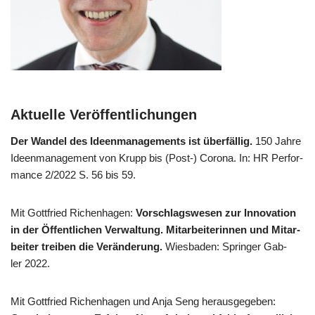
Aktuelle Veröffentlichungen
Der Wan­del des Ideen­ma­nage­ments ist über­fäl­lig.
150 Jah­re
Ideen­ma­nage­ment von Krupp bis (Post-) Coro­na. In: HR Per­for­
mance 2/​2022 S. 56 bis 59.
Mit Gott­fried Richen­ha­gen:
Vor­schlags­we­sen zur Inno­va­ti­on
in der Öffent­li­chen Ver­wal­tung. Mit­ar­bei­te­rin­nen und Mit­ar­
bei­ter trei­ben die Ver­än­de­rung.
Wies­ba­den: Sprin­ger Gab­
ler 2022.
Mit Gott­fried Richen­ha­gen und Anja Seng her­aus­ge­ge­ben: