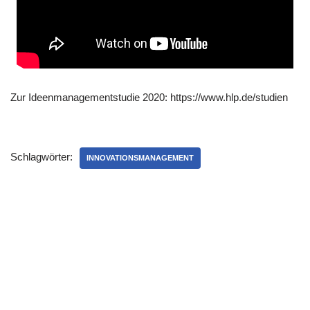
Zur Ideen­ma­nage­ment­stu­die 2020: https://​www​.hlp​.de/​s​t​u​d​ien
Schlagwörter:
INNOVATIONSMANAGEMENT