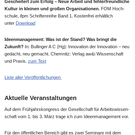
Geschei­tert zum Erfolg – Neue Arbeit und feh­ler­freund­li­che
Kul­tur in klei­nen und gro­ßen Orga­ni­sa­tio­nen.
FOM Hoch­
schu­le, ifpm Schrif­ten­rei­he Band 1. Kosten­frei erhält­lich
unter
Down­load
Ideen­ma­nage­ment: Was ist der Stand? Was bringt die
Zukunft?
In: Bul­lin­ger A C (Hg): Inno­va­ti­on der Inno­va­ti­on – neu
gedacht, neu gemacht. Chem­nitz: Ver­lag aw&i Wis­sen­schaft
und Pra­xis.
zum Text
Liste aller Veröffentlichungen
Aktuelle Veranstaltungen
Auf dem Früh­jahrs­kon­gress der Gesell­schaft für Arbeits­wis­sen­
schaft vom 1. bis 3. März tra­ge ich zum Ideen­ma­nage­ment vor.
Für den öffent­li­chen Bereich gibt es zwei Semi­na­re mit dem