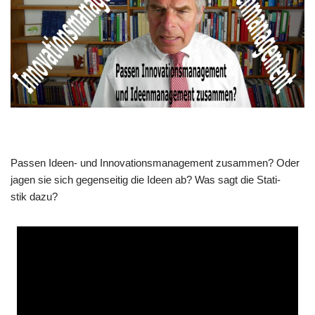
Pas­sen Ideen- und Inno­va­ti­ons­ma­nage­ment zusam­men? Oder
jagen sie sich gegen­sei­tig die Ideen ab? Was sagt die Sta­ti­
stik dazu?