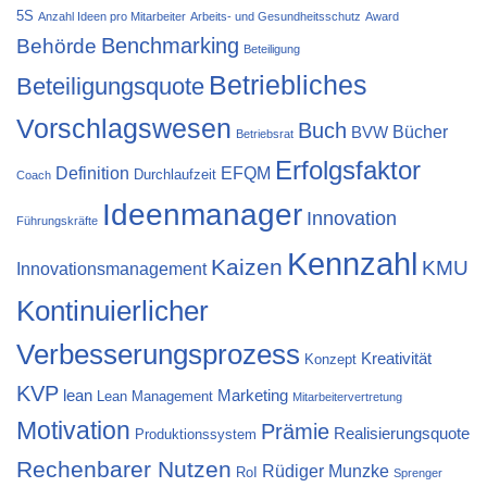
5S
Anzahl Ideen pro Mitarbeiter
Arbeits- und Gesundheitsschutz
Award
Behörde
Benchmarking
Beteiligung
Betriebliches
Beteiligungsquote
Vorschlagswesen
Buch
Bücher
BVW
Betriebsrat
Erfolgsfaktor
Definition
EFQM
Durchlaufzeit
Coach
Ideenmanager
Innovation
Führungskräfte
Kennzahl
Kaizen
KMU
Innovationsmanagement
Kontinuierlicher
Verbesserungsprozess
Kreativität
Konzept
KVP
lean
Marketing
Lean Management
Mitarbeitervertretung
Motivation
Prämie
Realisierungsquote
Produktionssystem
Rechenbarer Nutzen
Rüdiger Munzke
RoI
Sprenger