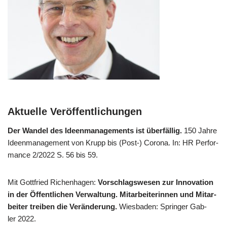
Aktuelle Veröffentlichungen
Der Wan­del des Ideen­ma­nage­ments ist über­fäl­lig.
150 Jah­re
Ideen­ma­nage­ment von Krupp bis (Post-) Coro­na. In: HR Per­for­
mance 2/​2022 S. 56 bis 59.
Mit Gott­fried Richen­ha­gen:
Vor­schlags­we­sen zur Inno­va­ti­on
in der Öffent­li­chen Ver­wal­tung. Mit­ar­bei­te­rin­nen und Mit­ar­
bei­ter trei­ben die Ver­än­de­rung.
Wies­ba­den: Sprin­ger Gab­
ler 2022.