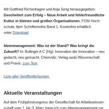
Mit Gott­fried Richen­ha­gen und Anja Seng her­aus­ge­ge­ben:
Geschei­tert zum Erfolg – Neue Arbeit und feh­ler­freund­li­che
Kul­tur in klei­nen und gro­ßen Orga­ni­sa­tio­nen.
FOM Hoch­
schu­le, ifpm Schrif­ten­rei­he Band 1. Kosten­frei erhält­lich
unter
Down­load
Ideen­ma­nage­ment: Was ist der Stand? Was bringt die
Zukunft?
In: Bul­lin­ger A C (Hg): Inno­va­ti­on der Inno­va­ti­on – neu
gedacht, neu gemacht. Chem­nitz: Ver­lag aw&i Wis­sen­schaft
und Pra­xis.
zum Text
Liste aller Veröffentlichungen
Aktuelle Veranstaltungen
Auf dem Früh­jahrs­kon­gress der Gesell­schaft für Arbeits­wis­sen­
schaft vom 1. bis 3. März tra­ge ich zum Ideen­ma­nage­ment vor.