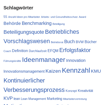
Schlagwörter
5S
Anzahl Ideen pro Mitarbeiter
Arbeits- und Gesundheitsschutz
Award
Behörde
Benchmarking
Beteiligung
Betriebliches
Beteiligungsquote
Vorschlagswesen
Buch
Bücher
BVW
Betriebsrat
Erfolgsfaktor
Definition
EFQM
Durchlaufzeit
Coach
Ideenmanager
Innovation
Führungskräfte
Kennzahl
Kaizen
KMU
Innovationsmanagement
Kontinuierlicher
Verbesserungsprozess
Kreativität
Konzept
KVP
lean
Marketing
Lean Management
Mitarbeitervertretung