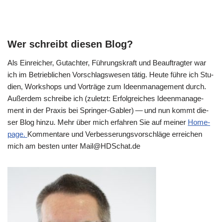
Wer schreibt diesen Blog?
Als Ein­rei­cher, Gut­ach­ter, Füh­rungs­kraft und Beauf­trag­ter war
ich im Betrieb­li­chen Vor­schlags­we­sen tätig. Heu­te füh­re ich Stu­
di­en, Work­shops und Vor­trä­ge zum Ideen­ma­nage­ment durch.
Außer­dem schrei­be ich (zuletzt: Erfolg­rei­ches Ideen­ma­nage­
ment in der Pra­xis bei Sprin­ger-Gab­ler) — und nun kommt die­
ser Blog hin­zu. Mehr über mich erfah­ren Sie auf mei­ner
Home­
page.
Kom­men­ta­re und Ver­bes­se­rungs­vor­schlä­ge errei­chen
mich am besten unter Mail@​HDSchat.​de