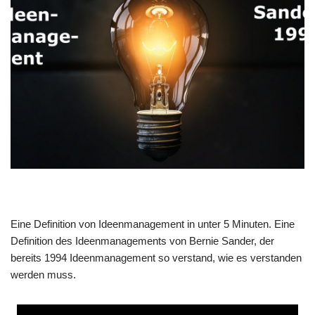
Eine Defi­ni­ti­on von Ideen­ma­nage­ment in unter 5 Minu­ten. Eine
Defi­ni­ti­on des Ideen­ma­nage­ments von Ber­nie San­der, der
bereits 1994 Ideen­ma­nage­ment so ver­stand, wie es ver­stan­den
wer­den muss.