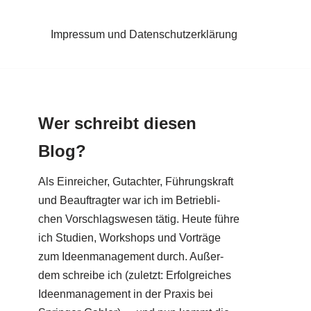
Impressum und Datenschutzerklärung
Wer schreibt diesen
Blog?
Als Ein­rei­cher, Gut­ach­ter, Füh­rungs­kraft
und Beauf­trag­ter war ich im Betrieb­li­
chen Vor­schlags­we­sen tätig. Heu­te füh­re
ich Stu­di­en, Work­shops und Vor­trä­ge
zum Ideen­ma­nage­ment durch. Außer­
dem schrei­be ich (zuletzt: Erfolg­rei­ches
Ideen­ma­nage­ment in der Pra­xis bei