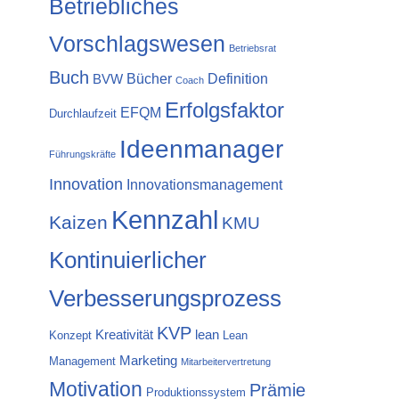
Betriebliches
Vorschlagswesen
Betriebsrat
Buch
Bücher
Definition
BVW
Coach
Erfolgsfaktor
EFQM
Durchlaufzeit
Ideenmanager
Führungskräfte
Innovation
Innovationsmanagement
Kennzahl
Kaizen
KMU
Kontinuierlicher
Verbesserungsprozess
KVP
Kreativität
lean
Konzept
Lean
Marketing
Management
Mitarbeitervertretung
Motivation
Prämie
Produktionssystem