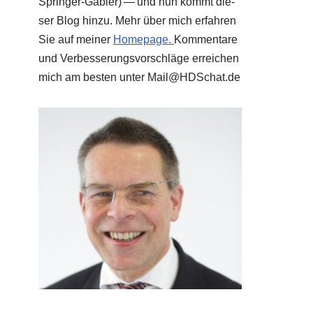
Sprin­ger-Gab­ler) — und nun kommt die­
ser Blog hin­zu. Mehr über mich erfah­ren
Sie auf mei­ner
Home­page.
Kom­men­ta­re
und Ver­bes­se­rungs­vor­schlä­ge errei­chen
mich am besten unter Mail@​HDSchat.​de