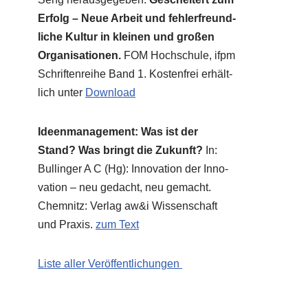
Erfolg – Neue Arbeit und feh­ler­freund­
li­che Kul­tur in klei­nen und gro­ßen
Orga­ni­sa­tio­nen.
FOM Hoch­schu­le, ifpm
Schrif­ten­rei­he Band 1. Kosten­frei erhält­
lich unter
Down­load
Ideen­ma­nage­ment: Was ist der
Stand? Was bringt die Zukunft?
In:
Bul­lin­ger A C (Hg): Inno­va­ti­on der Inno­
va­ti­on – neu gedacht, neu gemacht.
Chem­nitz: Ver­lag aw&i Wis­sen­schaft
und Pra­xis.
zum Text
Liste aller Veröffentlichungen