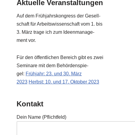
Aktuelle Veranstaltungen
Auf dem Früh­jahrs­kon­gress der Gesell­
schaft für Arbeits­wis­sen­schaft vom 1. bis
3. März tra­ge ich zum Ideen­ma­nage­
ment vor.
Für den öffent­li­chen Bereich gibt es zwei
Semi­na­re mit dem Behör­den­spie­
gel:
Früh­jahr: 23. und 30. März
2023
Herbst: 10. und 17. Okto­ber 2023
Kontakt
Dein Name (Pflicht­feld)