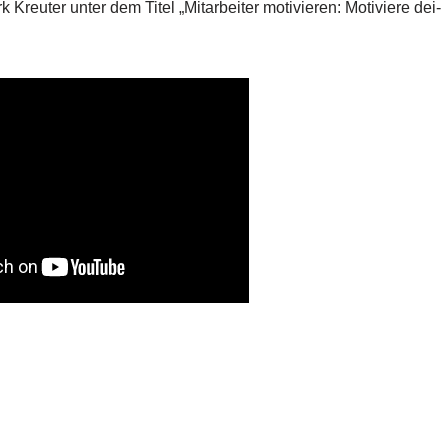
Kreu­ter unter dem Titel „Mit­ar­bei­ter moti­vie­ren: Moti­vie­re dei­