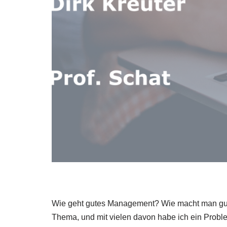
Wie geht gutes Manage­ment? Wie macht man gute 
The­ma, und mit vie­len davon habe ich ein Pro­bl