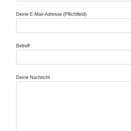
Dei­ne E‑Mail-Adres­se (Pflicht­feld)
Betreff
Dei­ne Nachricht