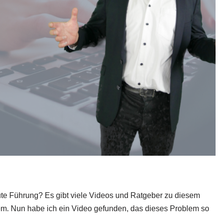
Füh­rung? Es gibt vie­le Vide­os und Rat­ge­ber zu die­sem
em. Nun habe ich ein Video gefun­den, das die­ses Pro­blem so