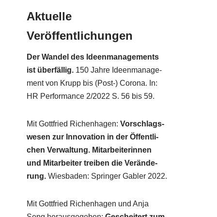
Aktuelle
Veröffentlichungen
Der Wan­del des Ideen­ma­nage­ments
ist über­fäl­lig.
150 Jah­re Ideen­ma­nage­
ment von Krupp bis (Post-) Coro­na. In:
HR Per­for­mance 2/​2022 S. 56 bis 59.
Mit Gott­fried Richen­ha­gen:
Vor­schlags­
we­sen zur Inno­va­ti­on in der Öffent­li­
chen Ver­wal­tung. Mit­ar­bei­te­rin­nen
und Mit­ar­bei­ter trei­ben die Ver­än­de­
rung.
Wies­ba­den: Sprin­ger Gab­ler 2022.
Mit Gott­fried Richen­ha­gen und Anja
Seng her­aus­ge­ge­ben:
Geschei­tert zum