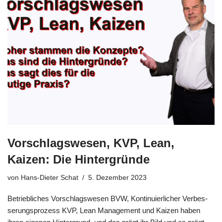
Vorschlagswesen, KVP, Lean,
Kaizen: Die Hintergründe
von
Hans-Dieter Schat
5. Dezember 2023
Betrieb­li­ches Vor­schlags­we­sen BVW, Kon­ti­nu­ier­li­cher Ver­bes­
se­rungs­pro­zess KVP, Lean Manage­ment und Kai­zen haben