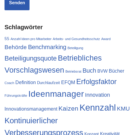
Schlagwörter
5S
Anzahl Ideen pro Mitarbeiter
Arbeits- und Gesundheitsschutz
Award
Behörde
Benchmarking
Beteiligung
Betriebliches
Beteiligungsquote
Vorschlagswesen
Buch
Bücher
BVW
Betriebsrat
Erfolgsfaktor
Definition
EFQM
Durchlaufzeit
Coach
Ideenmanager
Innovation
Führungskräfte
Kennzahl
Kaizen
KMU
Innovationsmanagement
Kontinuierlicher
Verbesserungsprozess
Kreativität
Konzept