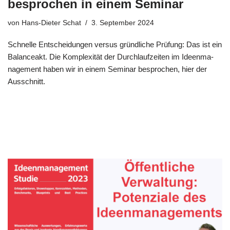
besprochen in einem Seminar
von
Hans-Dieter Schat
3. September 2024
Schnel­le Ent­schei­dun­gen ver­sus gründ­li­che Prü­fung: Das ist ein
Balan­ce­akt. Die Kom­ple­xi­tät der Durch­lauf­zei­ten im Ideen­ma­
nage­ment haben wir in einem Semi­nar bespro­chen, hier der
Ausschnitt.