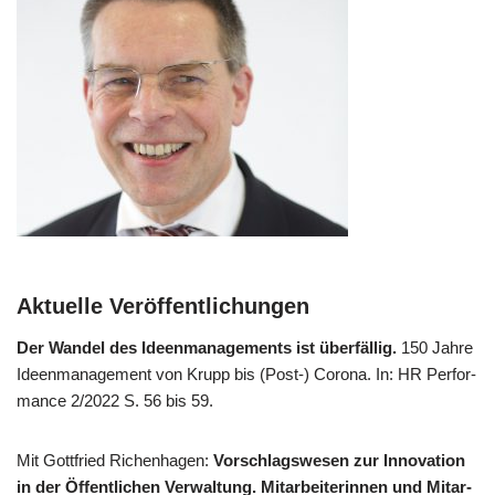
Aktuelle Veröffentlichungen
Der Wan­del des Ideen­ma­nage­ments ist über­fäl­lig.
150 Jah­re
Ideen­ma­nage­ment von Krupp bis (Post-) Coro­na. In: HR Per­for­
mance 2/​2022 S. 56 bis 59.
Mit Gott­fried Richen­ha­gen:
Vor­schlags­we­sen zur Inno­va­ti­on
in der Öffent­li­chen Ver­wal­tung. Mit­ar­bei­te­rin­nen und Mit­ar­