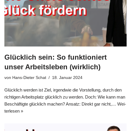
Glücklich sein: So funktioniert
unser Arbeitsleben (wirklich)
von
Hans-Dieter Schat
18. Januar 2024
Glück­lich wer­den ist Ziel, irgend­wie die Vor­stel­lung, durch den
rich­ti­gen Arbeits­platz glück­lich zu wer­den. Doch: Wie kann man
Beschäf­tig­te glück­lich machen? Ansatz: Direkt gar nicht,…
Wei­
ter­le­sen »