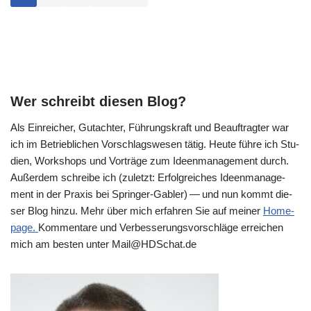
Wer schreibt diesen Blog?
Als Ein­rei­cher, Gut­ach­ter, Füh­rungs­kraft und Beauf­trag­ter war
ich im Betrieb­li­chen Vor­schlags­we­sen tätig. Heu­te füh­re ich Stu­
di­en, Work­shops und Vor­trä­ge zum Ideen­ma­nage­ment durch.
Außer­dem schrei­be ich (zuletzt: Erfolg­rei­ches Ideen­ma­nage­
ment in der Pra­xis bei Sprin­ger-Gab­ler) — und nun kommt die­
ser Blog hin­zu. Mehr über mich erfah­ren Sie auf mei­ner
Home­
page.
Kom­men­ta­re und Ver­bes­se­rungs­vor­schlä­ge errei­chen
mich am besten unter Mail@​HDSchat.​de