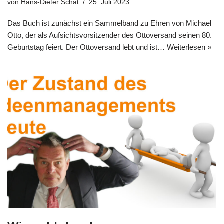
von
Hans-Dieter Schat
25. Juli 2023
Das Buch ist zunächst ein Sam­mel­band zu Ehren von Micha­el
Otto, der als Auf­sichts­vor­sit­zen­der des Otto­ver­sand sei­nen 80.
Geburts­tag fei­ert. Der Otto­ver­sand lebt und ist…
Wei­ter­le­sen »