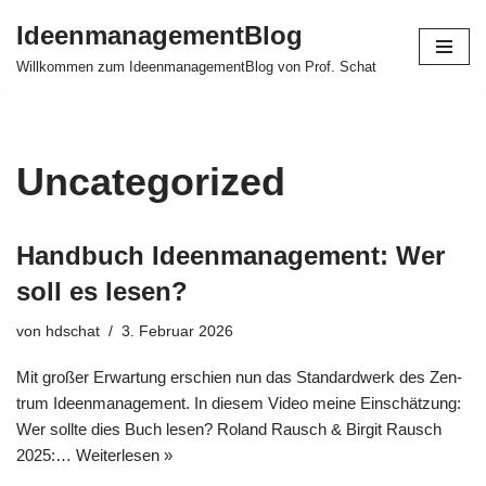
IdeenmanagementBlog
Zum
Willkommen zum IdeenmanagementBlog von Prof. Schat
Inhalt
springen
Uncategorized
Handbuch Ideenmanagement: Wer
soll es lesen?
von
hdschat
3. Februar 2026
Mit gro­ßer Erwar­tung erschien nun das Stan­dard­werk des Zen­
trum Ideen­ma­nage­ment. In die­sem Video mei­ne Ein­schät­zung:
Wer soll­te dies Buch lesen? Roland Rausch & Bir­git Rausch
2025:…
Wei­ter­le­sen »