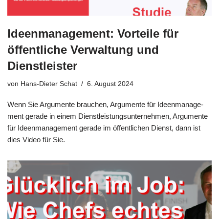
Ideenmanagement: Vorteile für
öffentliche Verwaltung und
Dienstleister
von
Hans-Dieter Schat
6. August 2024
Wenn Sie Argu­men­te brau­chen, Argu­men­te für Ideen­ma­nage­
ment gera­de in einem Dienst­lei­stungs­un­ter­neh­men, Argu­men­te
für Ideen­ma­nage­ment gera­de im öffent­li­chen Dienst, dann ist
dies Video für Sie.