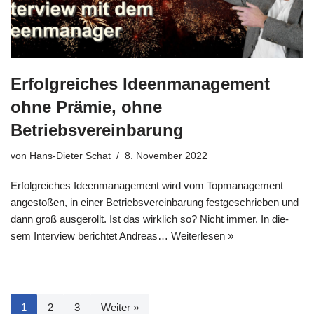
Erfolgreiches Ideenmanagement
ohne Prämie, ohne
Betriebsvereinbarung
von
Hans-Dieter Schat
8. November 2022
Erfolg­rei­ches Ideen­ma­nage­ment wird vom Top­ma­nage­ment
ange­sto­ßen, in einer Betriebs­ver­ein­ba­rung fest­ge­schrie­ben und
dann groß aus­ge­rollt. Ist das wirk­lich so? Nicht immer. In die­
sem Inter­view berich­tet Andre­as…
Wei­ter­le­sen »
1
2
3
Weiter »