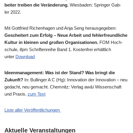
bei­ter trei­ben die Ver­än­de­rung.
Wies­ba­den: Sprin­ger Gab­
ler 2022.
Mit Gott­fried Richen­ha­gen und Anja Seng her­aus­ge­ge­ben:
Geschei­tert zum Erfolg – Neue Arbeit und feh­ler­freund­li­che
Kul­tur in klei­nen und gro­ßen Orga­ni­sa­tio­nen.
FOM Hoch­
schu­le, ifpm Schrif­ten­rei­he Band 1. Kosten­frei erhält­lich
unter
Down­load
Ideen­ma­nage­ment: Was ist der Stand? Was bringt die
Zukunft?
In: Bul­lin­ger A C (Hg): Inno­va­ti­on der Inno­va­ti­on – neu
gedacht, neu gemacht. Chem­nitz: Ver­lag aw&i Wis­sen­schaft
und Pra­xis.
zum Text
Liste aller Veröffentlichungen
Aktuelle Veranstaltungen