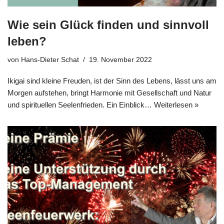
Wie sein Glück finden und sinnvoll
leben?
von
Hans-Dieter Schat
19. November 2022
Iki­gai sind klei­ne Freu­den, ist der Sinn des Lebens, lässt uns am
Mor­gen auf­ste­hen, bringt Har­mo­nie mit Gesell­schaft und Natur
und spi­ri­tu­el­len See­len­frie­den. Ein Ein­blick…
Wei­ter­le­sen »