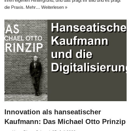
ihren eige­nen Hin­ter­grund, und das prägt ihr Bild und es prägt
die Pra­xis. Mehr…
Wei­ter­le­sen »
Innovation als hanseatischer
Kaufmann: Das Michael Otto Prinzip