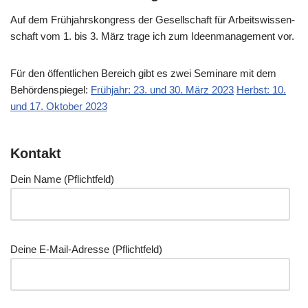
Auf dem Früh­jahrs­kon­gress der Gesell­schaft für Arbeits­wis­sen­
schaft vom 1. bis 3. März tra­ge ich zum Ideen­ma­nage­ment vor.
Für den öffent­li­chen Bereich gibt es zwei Semi­na­re mit dem
Behör­den­spie­gel:
Früh­jahr: 23. und 30. März 2023
Herbst: 10.
und 17. Okto­ber 2023
Kontakt
Dein Name (Pflicht­feld)
Dei­ne E‑Mail-Adres­se (Pflicht­feld)