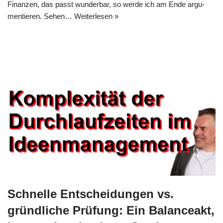
Finan­zen, das passt wun­der­bar, so wer­de ich am Ende argu­
men­tie­ren. Sehen…
Wei­ter­le­sen »
Schnelle Entscheidungen vs.
gründliche Prüfung: Ein Balanceakt,