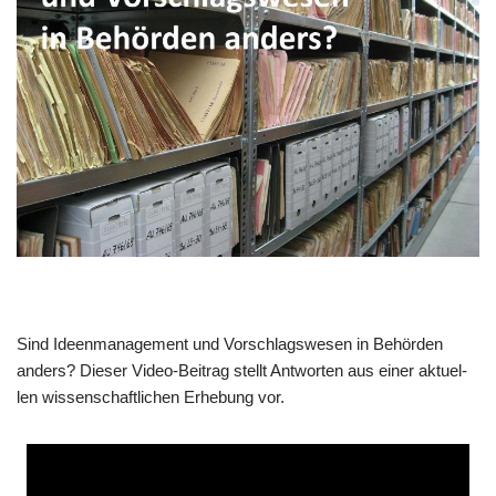
Sind Ideen­ma­nage­ment und Vor­schlags­we­sen in Behör­den
anders? Die­ser Video-Bei­trag stellt Ant­wor­ten aus einer aktu­el­
len wis­sen­schaft­li­chen Erhe­bung vor.