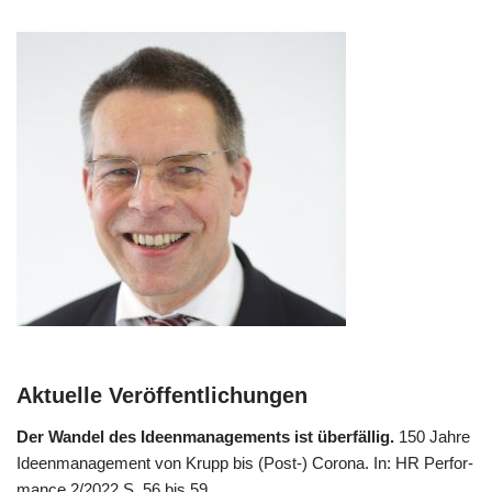
Aktuelle Veröffentlichungen
Der Wan­del des Ideen­ma­nage­ments ist über­fäl­lig.
150 Jah­re
Ideen­ma­nage­ment von Krupp bis (Post-) Coro­na. In: HR Per­for­
mance 2/​2022 S. 56 bis 59.