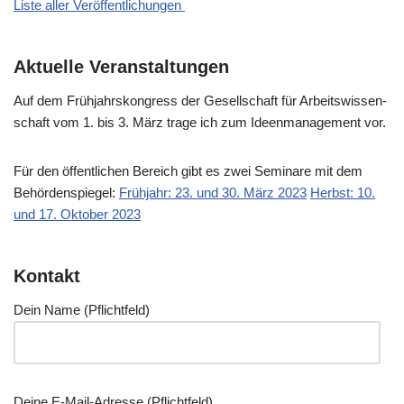
Liste aller Veröffentlichungen
Aktuelle Veranstaltungen
Auf dem Früh­jahrs­kon­gress der Gesell­schaft für Arbeits­wis­sen­
schaft vom 1. bis 3. März tra­ge ich zum Ideen­ma­nage­ment vor.
Für den öffent­li­chen Bereich gibt es zwei Semi­na­re mit dem
Behör­den­spie­gel:
Früh­jahr: 23. und 30. März 2023
Herbst: 10.
und 17. Okto­ber 2023
Kontakt
Dein Name (Pflicht­feld)
Dei­ne E‑Mail-Adres­se (Pflicht­feld)