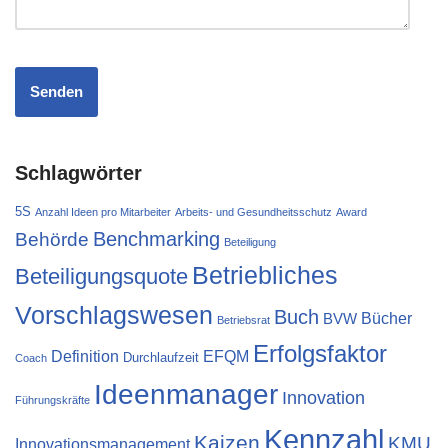
Schlagwörter
5S
Anzahl Ideen pro Mitarbeiter
Arbeits- und Gesundheitsschutz
Award
Behörde
Benchmarking
Beteiligung
Betriebliches
Beteiligungsquote
Vorschlagswesen
Buch
Bücher
BVW
Betriebsrat
Erfolgsfaktor
Definition
EFQM
Durchlaufzeit
Coach
Ideenmanager
Innovation
Führungskräfte
Kennzahl
Kaizen
KMU
Innovationsmanagement