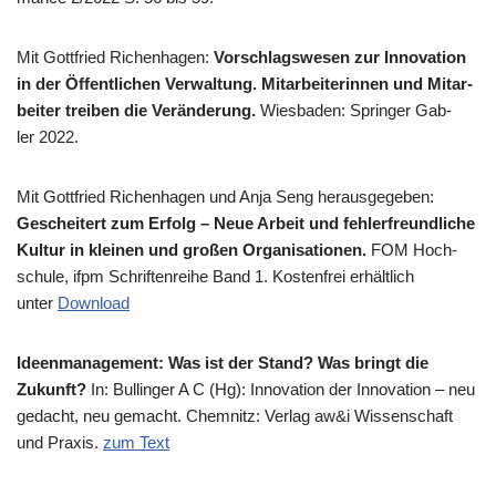
Mit Gott­fried Richen­ha­gen:
Vor­schlags­we­sen zur Inno­va­ti­on
in der Öffent­li­chen Ver­wal­tung. Mit­ar­bei­te­rin­nen und Mit­ar­
bei­ter trei­ben die Ver­än­de­rung.
Wies­ba­den: Sprin­ger Gab­
ler 2022.
Mit Gott­fried Richen­ha­gen und Anja Seng her­aus­ge­ge­ben:
Geschei­tert zum Erfolg – Neue Arbeit und feh­ler­freund­li­che
Kul­tur in klei­nen und gro­ßen Orga­ni­sa­tio­nen.
FOM Hoch­
schu­le, ifpm Schrif­ten­rei­he Band 1. Kosten­frei erhält­lich
unter
Down­load
Ideen­ma­nage­ment: Was ist der Stand? Was bringt die
Zukunft?
In: Bul­lin­ger A C (Hg): Inno­va­ti­on der Inno­va­ti­on – neu
gedacht, neu gemacht. Chem­nitz: Ver­lag aw&i Wis­sen­schaft
und Pra­xis.
zum Text