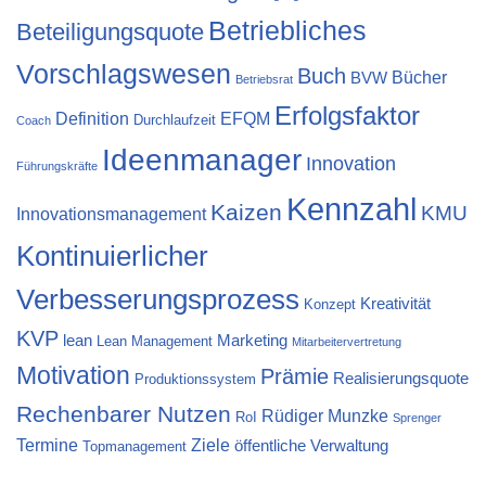
Betriebliches
Beteiligungsquote
Vorschlagswesen
Buch
Bücher
BVW
Betriebsrat
Erfolgsfaktor
Definition
EFQM
Durchlaufzeit
Coach
Ideenmanager
Innovation
Führungskräfte
Kennzahl
Kaizen
KMU
Innovationsmanagement
Kontinuierlicher
Verbesserungsprozess
Kreativität
Konzept
KVP
lean
Marketing
Lean Management
Mitarbeitervertretung
Motivation
Prämie
Realisierungsquote
Produktionssystem
Rechenbarer Nutzen
Rüdiger Munzke
RoI
Sprenger
Termine
Ziele
öffentliche Verwaltung
Topmanagement