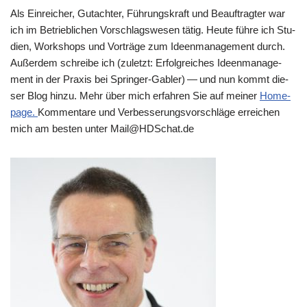
Als Ein­rei­cher, Gut­ach­ter, Füh­rungs­kraft und Beauf­trag­ter war
ich im Betrieb­li­chen Vor­schlags­we­sen tätig. Heu­te füh­re ich Stu­
di­en, Work­shops und Vor­trä­ge zum Ideen­ma­nage­ment durch.
Außer­dem schrei­be ich (zuletzt: Erfolg­rei­ches Ideen­ma­nage­
ment in der Pra­xis bei Sprin­ger-Gab­ler) — und nun kommt die­
ser Blog hin­zu. Mehr über mich erfah­ren Sie auf mei­ner
Home­
page.
Kom­men­ta­re und Ver­bes­se­rungs­vor­schlä­ge errei­chen
mich am besten unter Mail@​HDSchat.​de