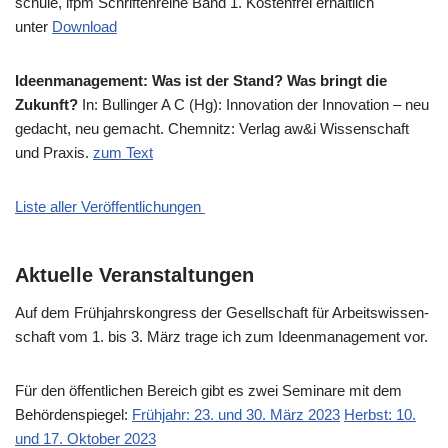
schu­le, ifpm Schrif­ten­rei­he Band 1. Kosten­frei erhält­lich
unter
Down­load
Ideen­ma­nage­ment: Was ist der Stand? Was bringt die
Zukunft?
In: Bul­lin­ger A C (Hg): Inno­va­ti­on der Inno­va­ti­on – neu
gedacht, neu gemacht. Chem­nitz: Ver­lag aw&i Wis­sen­schaft
und Pra­xis.
zum Text
Liste aller Veröffentlichungen
Aktuelle Veranstaltungen
Auf dem Früh­jahrs­kon­gress der Gesell­schaft für Arbeits­wis­sen­
schaft vom 1. bis 3. März tra­ge ich zum Ideen­ma­nage­ment vor.
Für den öffent­li­chen Bereich gibt es zwei Semi­na­re mit dem
Behör­den­spie­gel:
Früh­jahr: 23. und 30. März 2023
Herbst: 10.
und 17. Okto­ber 2023