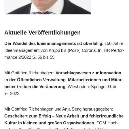
Aktuelle Veröffentlichungen
Der Wan­del des Ideen­ma­nage­ments ist über­fäl­lig.
150 Jah­re
Ideen­ma­nage­ment von Krupp bis (Post-) Coro­na. In: HR Per­for­
mance 2/​2022 S. 56 bis 59.
Mit Gott­fried Richen­ha­gen:
Vor­schlags­we­sen zur Inno­va­ti­on
in der Öffent­li­chen Ver­wal­tung. Mit­ar­bei­te­rin­nen und Mit­ar­
bei­ter trei­ben die Ver­än­de­rung.
Wies­ba­den: Sprin­ger Gab­
ler 2022.
Mit Gott­fried Richen­ha­gen und Anja Seng her­aus­ge­ge­ben:
Geschei­tert zum Erfolg – Neue Arbeit und feh­ler­freund­li­che
Kul­tur in klei­nen und gro­ßen Orga­ni­sa­tio­nen.
FOM Hoch­