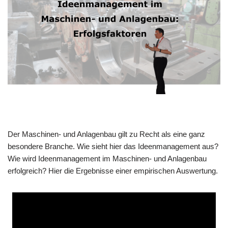
Der Maschi­nen- und Anla­gen­bau gilt zu Recht als eine ganz
beson­de­re Bran­che. Wie sieht hier das Ideen­ma­nage­ment aus?
Wie wird Ideen­ma­nage­ment im Maschi­nen- und Anla­gen­bau
erfolg­reich? Hier die Ergeb­nis­se einer empi­ri­schen Auswertung.