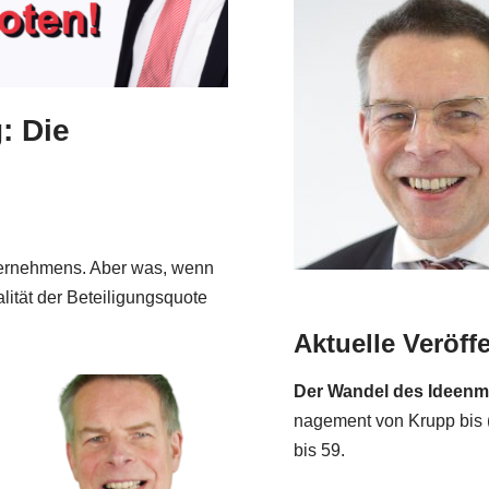
: Die
nter­neh­mens. Aber was, wenn
i­tät der Betei­li­gungs­quo­te
Aktuelle Veröff
Der Wan­del des Ideen­ma­
nage­ment von Krupp bis (
bis 59.