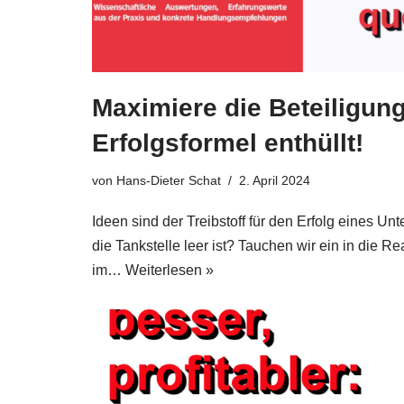
Maximiere die Beteiligung
Erfolgsformel enthüllt!
von
Hans-Dieter Schat
2. April 2024
Ideen sind der Treib­stoff für den Erfolg eines U
die Tank­stel­le leer ist? Tau­chen wir ein in die Rea­l
im…
Wei­ter­le­sen »