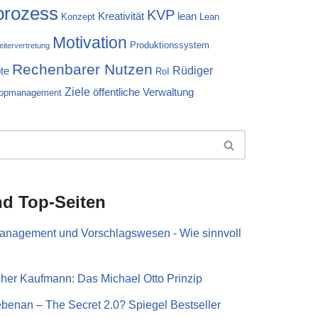
prozess
KVP
Kreativität
lean
Konzept
Lean
Motivation
Produktionssystem
eitervertretung
Rechenbarer Nutzen
Rüdiger
te
RoI
Ziele
öffentliche Verwaltung
opmanagement
nd Top-Seiten
management und Vorschlagswesen - Wie sinnvoll
cher Kaufmann: Das Michael Otto Prinzip
nebenan – The Secret 2.0? Spiegel Bestseller