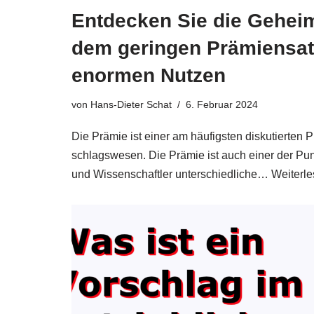
Entdecken Sie die Geheim
dem geringen Prämiensa
enormen Nutzen
von
Hans-Dieter Schat
6. Februar 2024
Die Prä­mie ist einer am häu­fig­sten dis­ku­tier­ten P
schlags­we­sen. Die Prä­mie ist auch einer der Punk­t
und Wis­sen­schaft­ler unter­schied­li­che…
Wei­ter­l