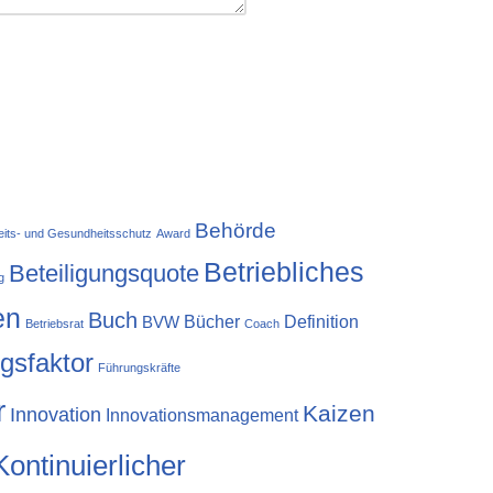
Behörde
eits- und Gesundheitsschutz
Award
Betriebliches
Beteiligungsquote
g
en
Buch
Bücher
Definition
BVW
Betriebsrat
Coach
lgsfaktor
Führungskräfte
r
Kaizen
Innovation
Innovationsmanagement
Kontinuierlicher