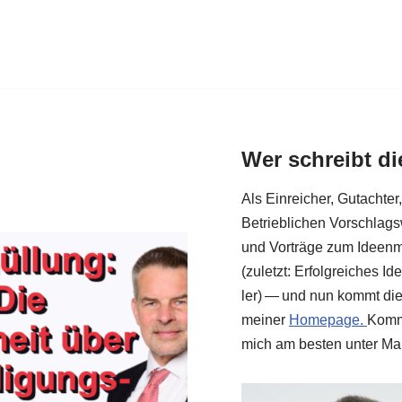
Wer schreibt d
Als Ein­rei­cher, Gut­ach­te
Betrieb­li­chen Vor­schlags
und Vor­trä­ge zum Ideen­
(zuletzt: Erfolg­rei­ches I
ler) — und nun kommt die­
mei­ner
Home­page.
Kom­m
mich am besten unter Ma