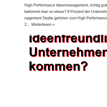
High Per­for­mance Ideen­ma­nage­ment, rich­tig g
bekommt man so etwas? 8 Pro­zent der Unter­neh­
nage­ment Stu­die gehö­ren zum High Per­for­manc
2…
Wei­ter­le­sen »