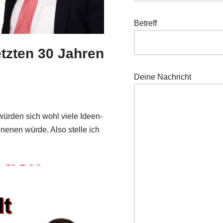
Betreff
etzten 30 Jahren
Dei­ne Nachricht
 wür­den sich wohl vie­le Ideen­
n­en wür­de. Also stel­le ich