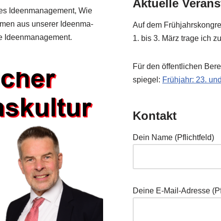
Aktuelle Veran
utes Ideen­ma­nage­ment, Wie
men aus unse­rer Ideen­ma­
Auf dem Früh­jahrs­kon­gre
e Ideen­ma­nage­ment.
1. bis 3. März tra­ge ich 
Für den öffent­li­chen Ber
spie­gel:
Früh­jahr: 23. u
Kontakt
Dein Name (Pflicht­feld)
Dei­ne E‑Mail-Adres­se (Pfl