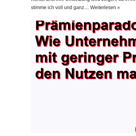
stim­me ich voll und ganz…
Wei­ter­le­sen »