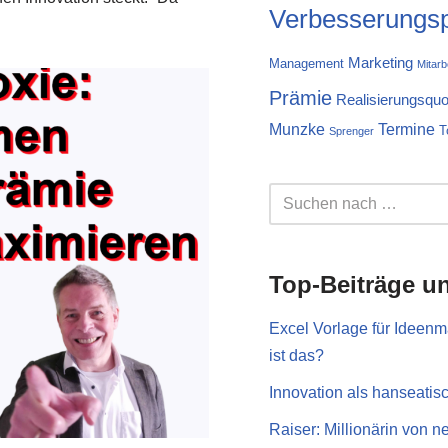
Verbesserungs
Marketing
Management
Mitarb
Prämie
Realisierungsquo
Munzke
Termine
T
Sprenger
Top-Beiträge u
Excel Vorlage für Ideen
ist das?
Innovation als hanseatis
Raiser: Millionärin von 