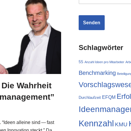
Schlagwörter
5S
Anzahl Ideen pro Mitarbeiter
Arb
Benchmarking
Beteiligun
Vorschlagswes
 Die Wahrheit
nmanagement”
Erfo
EFQM
Durchlaufzeit
Ideenmanage
Kennzahl
“Ideen allei­ne sind — fast
KMU
en Inno­va­ti­on steckt.” Da