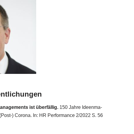
entlichungen
nage­ments ist über­fäl­lig.
150 Jah­re Ideen­ma­
Post-) Coro­na. In: HR Per­for­mance 2/​2022 S. 56