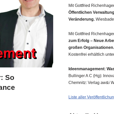
Mit Gott­fried Richen­ha­g
Öffent­li­chen Ver­wal­tung.
Ver­än­de­rung.
Wies­ba­de
Mit Gott­fried Richen­ha­g
zum Erfolg – Neue Arbeit 
gro­ßen Orga­ni­sa­tio­nen
Kosten­frei erhält­lich unte
Ideen­ma­nage­ment: Was
r: So
Bul­lin­ger A C (Hg): Inno­
Chem­nitz: Ver­lag aw&i Wi
mance
Liste aller Veröffentlich