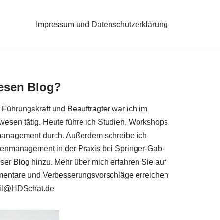
Impressum und Datenschutzerklärung
iesen Blog?
r, Füh­rungs­kraft und Beauf­trag­ter war ich im
­we­sen tätig. Heu­te füh­re ich Stu­di­en, Work­shops
ma­nage­ment durch. Außer­dem schrei­be ich
deen­ma­nage­ment in der Pra­xis bei Sprin­ger-Gab­
ser Blog hin­zu. Mehr über mich erfah­ren Sie auf
en­ta­re und Ver­bes­se­rungs­vor­schlä­ge errei­chen
il@​HDSchat.​de