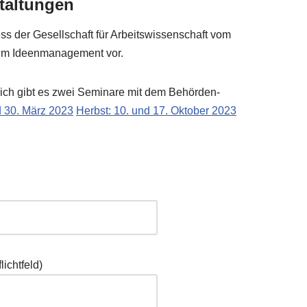
staltungen
ss der Gesell­schaft für Arbeits­wis­sen­schaft vom
zum Ideen­ma­nage­ment vor.
eich gibt es zwei Semi­na­re mit dem Behör­den­
nd 30. März 2023
Herbst: 10. und 17. Okto­ber 2023
icht­feld)