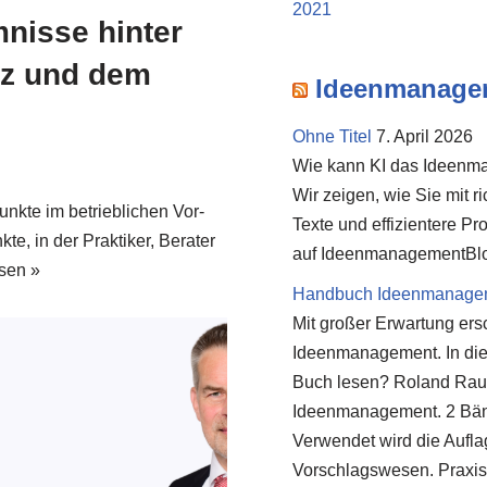
2021
nisse hinter
tz und dem
Ideenmanage
Ohne Titel
7. April 2026
Wie kann KI das Ideenma
Wir zeigen, wie Sie mit 
unk­te im betrieb­li­chen Vor­
Texte und effizientere P
e, in der Prak­ti­ker, Bera­ter
auf IdeenmanagementBl
e­sen »
Handbuch Ideenmanageme
Mit großer Erwartung er
Ideenmanagement. In die
Buch lesen? Roland Rau
Ideenmanagement. 2 Bänd
Verwendet wird die Aufl
Vorschlagswesen. Praxi