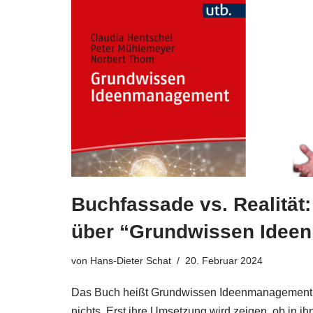
Buchfassade vs. Realität:
über “Grundwissen Idee
von
Hans-Dieter Schat
20. Februar 2024
Das Buch heißt Grund­wis­sen Ideen­ma­nage­ment. 
nichts. Erst ihre Umset­zung wird zei­gen, ob in ihn