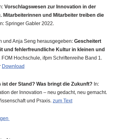
en:
Vor­schlags­we­sen zur Inno­va­ti­on in der
 Mit­ar­bei­te­rin­nen und Mit­ar­bei­ter trei­ben die
n: Sprin­ger Gab­ler 2022.
en und Anja Seng her­aus­ge­ge­ben:
Geschei­tert
und feh­ler­freund­li­che Kul­tur in klei­nen und
.
FOM Hoch­schu­le, ifpm Schrif­ten­rei­he Band 1.
r
Down­load
 ist der Stand? Was bringt die Zukunft?
In:
va­ti­on der Inno­va­ti­on – neu gedacht, neu gemacht.
s­sen­schaft und Pra­xis.
zum Text
ungen