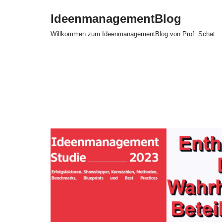
IdeenmanagementBlog
Zum
Willkommen zum IdeenmanagementBlog von Prof. Schat
Inhalt
springen