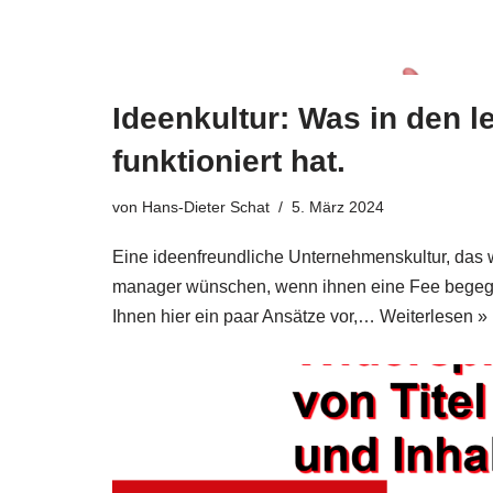
Ideenkultur: Was in den l
funktioniert hat.
von
Hans-Dieter Schat
5. März 2024
Eine ideen­freund­li­che Unter­neh­mens­kul­tur, das
ma­na­ger wün­schen, wenn ihnen eine Fee begeg­ne­
Ihnen hier ein paar Ansät­ze vor,…
Wei­ter­le­sen »