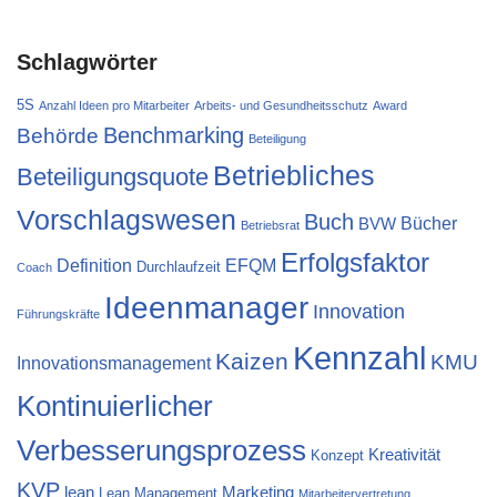
Schlagwörter
5S
Anzahl Ideen pro Mitarbeiter
Arbeits- und Gesundheitsschutz
Award
Behörde
Benchmarking
Beteiligung
Betriebliches
Beteiligungsquote
Vorschlagswesen
Buch
Bücher
BVW
Betriebsrat
Erfolgsfaktor
Definition
EFQM
Durchlaufzeit
Coach
Ideenmanager
Innovation
Führungskräfte
Kennzahl
Kaizen
KMU
Innovationsmanagement
Kontinuierlicher
Verbesserungsprozess
Kreativität
Konzept
KVP
lean
Marketing
Lean Management
Mitarbeitervertretung