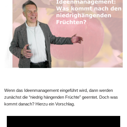
Wenn das Ideen­ma­nage­ment ein­ge­führt wird, dann wer­den
zunächst die “nied­rig hän­gen­den Früch­te” geern­tet. Doch was
kommt danach? Hier­zu ein Vorschlag.