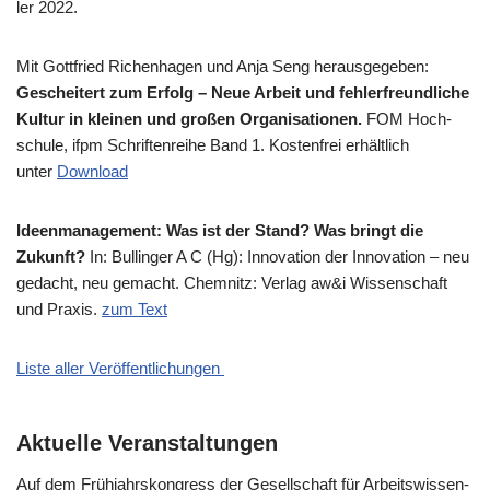
ler 2022.
Mit Gott­fried Richen­ha­gen und Anja Seng her­aus­ge­ge­ben:
Geschei­tert zum Erfolg – Neue Arbeit und feh­ler­freund­li­che
Kul­tur in klei­nen und gro­ßen Orga­ni­sa­tio­nen.
FOM Hoch­
schu­le, ifpm Schrif­ten­rei­he Band 1. Kosten­frei erhält­lich
unter
Down­load
Ideen­ma­nage­ment: Was ist der Stand? Was bringt die
Zukunft?
In: Bul­lin­ger A C (Hg): Inno­va­ti­on der Inno­va­ti­on – neu
gedacht, neu gemacht. Chem­nitz: Ver­lag aw&i Wis­sen­schaft
und Pra­xis.
zum Text
Liste aller Veröffentlichungen
Aktuelle Veranstaltungen
Auf dem Früh­jahrs­kon­gress der Gesell­schaft für Arbeits­wis­sen­