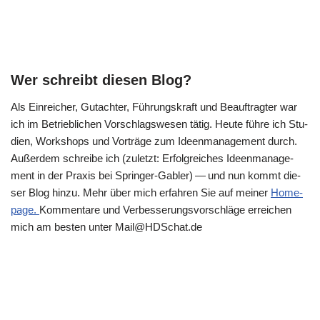
Wer schreibt diesen Blog?
Als Ein­rei­cher, Gut­ach­ter, Füh­rungs­kraft und Beauf­trag­ter war
ich im Betrieb­li­chen Vor­schlags­we­sen tätig. Heu­te füh­re ich Stu­
di­en, Work­shops und Vor­trä­ge zum Ideen­ma­nage­ment durch.
Außer­dem schrei­be ich (zuletzt: Erfolg­rei­ches Ideen­ma­nage­
ment in der Pra­xis bei Sprin­ger-Gab­ler) — und nun kommt die­
ser Blog hin­zu. Mehr über mich erfah­ren Sie auf mei­ner
Home­
page.
Kom­men­ta­re und Ver­bes­se­rungs­vor­schlä­ge errei­chen
mich am besten unter Mail@​HDSchat.​de