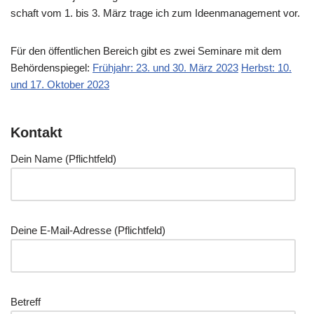
schaft vom 1. bis 3. März tra­ge ich zum Ideen­ma­nage­ment vor.
Für den öffent­li­chen Bereich gibt es zwei Semi­na­re mit dem
Behör­den­spie­gel:
Früh­jahr: 23. und 30. März 2023
Herbst: 10.
und 17. Okto­ber 2023
Kontakt
Dein Name (Pflicht­feld)
Dei­ne E‑Mail-Adres­se (Pflicht­feld)
Betreff