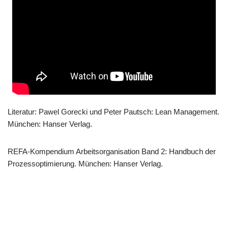
Lite­ra­tur: Pawel Gor­ecki und Peter Pautsch: Lean Manage­ment.
Mün­chen: Han­ser Verlag.
REFA-Kom­pen­di­um Arbeits­or­ga­ni­sa­ti­on Band 2: Hand­buch der
Pro­zess­op­ti­mie­rung. Mün­chen: Han­ser Verlag.