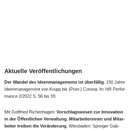
Aktuelle Veröffentlichungen
Der Wan­del des Ideen­ma­nage­ments ist über­fäl­lig.
150 Jah­re
Ideen­ma­nage­ment von Krupp bis (Post-) Coro­na. In: HR Per­for­
mance 2/​2022 S. 56 bis 59.
Mit Gott­fried Richen­ha­gen:
Vor­schlags­we­sen zur Inno­va­ti­on
in der Öffent­li­chen Ver­wal­tung. Mit­ar­bei­te­rin­nen und Mit­ar­
bei­ter trei­ben die Ver­än­de­rung.
Wies­ba­den: Sprin­ger Gab­