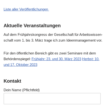
Liste aller Veröffentlichungen
Aktuelle Veranstaltungen
Auf dem Früh­jahrs­kon­gress der Gesell­schaft für Arbeits­wis­sen­
schaft vom 1. bis 3. März tra­ge ich zum Ideen­ma­nage­ment vor.
Für den öffent­li­chen Bereich gibt es zwei Semi­na­re mit dem
Behör­den­spie­gel:
Früh­jahr: 23. und 30. März 2023
Herbst: 10.
und 17. Okto­ber 2023
Kontakt
Dein Name (Pflicht­feld)