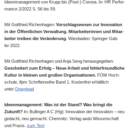
Ideen­ma­nage­ment von Krupp bis (Post-) Coro­na. In: HR Per­for­
mance 2/​2022 S. 56 bis 59.
Mit Gott­fried Richen­ha­gen:
Vor­schlags­we­sen zur Inno­va­ti­on
in der Öffent­li­chen Ver­wal­tung. Mit­ar­bei­te­rin­nen und Mit­ar­
bei­ter trei­ben die Ver­än­de­rung.
Wies­ba­den: Sprin­ger Gab­
ler 2022.
Mit Gott­fried Richen­ha­gen und Anja Seng her­aus­ge­ge­ben:
Geschei­tert zum Erfolg – Neue Arbeit und feh­ler­freund­li­che
Kul­tur in klei­nen und gro­ßen Orga­ni­sa­tio­nen.
FOM Hoch­
schu­le, ifpm Schrif­ten­rei­he Band 1. Kosten­frei erhält­lich
unter
Down­load
Ideen­ma­nage­ment: Was ist der Stand? Was bringt die
Zukunft?
In: Bul­lin­ger A C (Hg): Inno­va­ti­on der Inno­va­ti­on – neu
gedacht, neu gemacht. Chem­nitz: Ver­lag aw&i Wis­sen­schaft
und Pra­xis.
zum Text