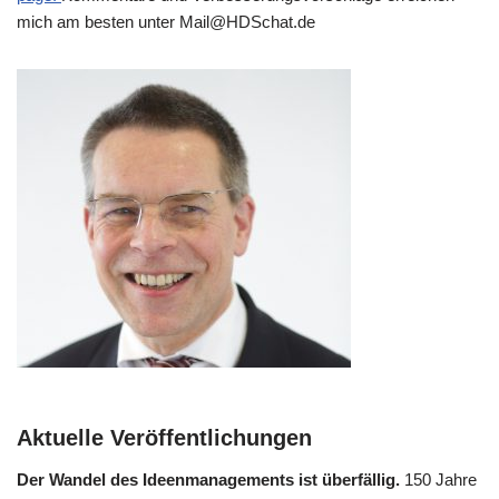
mich am besten unter Mail@​HDSchat.​de
Aktuelle Veröffentlichungen
Der Wan­del des Ideen­ma­nage­ments ist über­fäl­lig.
150 Jah­re