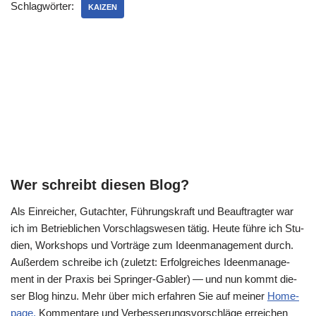
Schlagwörter:
KAIZEN
Wer schreibt diesen Blog?
Als Ein­rei­cher, Gut­ach­ter, Füh­rungs­kraft und Beauf­trag­ter war
ich im Betrieb­li­chen Vor­schlags­we­sen tätig. Heu­te füh­re ich Stu­
di­en, Work­shops und Vor­trä­ge zum Ideen­ma­nage­ment durch.
Außer­dem schrei­be ich (zuletzt: Erfolg­rei­ches Ideen­ma­nage­
ment in der Pra­xis bei Sprin­ger-Gab­ler) — und nun kommt die­
ser Blog hin­zu. Mehr über mich erfah­ren Sie auf mei­ner
Home­
page.
Kom­men­ta­re und Ver­bes­se­rungs­vor­schlä­ge errei­chen