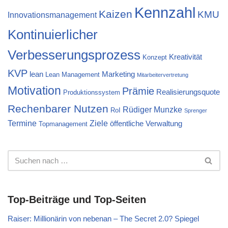
Kennzahl
Kaizen
KMU
Innovationsmanagement
Kontinuierlicher
Verbesserungsprozess
Kreativität
Konzept
KVP
lean
Marketing
Lean Management
Mitarbeitervertretung
Motivation
Prämie
Realisierungsquote
Produktionssystem
Rechenbarer Nutzen
Rüdiger Munzke
RoI
Sprenger
Termine
Ziele
öffentliche Verwaltung
Topmanagement
Top-Beiträge und Top-Seiten
Raiser: Millionärin von nebenan – The Secret 2.0? Spiegel