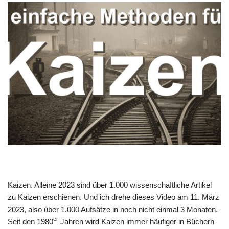
Kai­zen. Allei­ne 2023 sind über 1.000 wis­sen­schaft­li­che Arti­kel
zu Kai­zen erschie­nen. Und ich dre­he die­ses Video am 11. März
2023, also über 1.000 Auf­sät­ze in noch nicht ein­mal 3 Mona­ten.
er
Seit den 1980
Jah­ren wird Kai­zen immer häu­fi­ger in Büchern