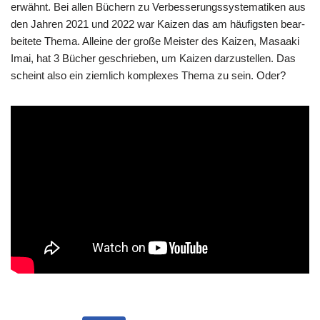
erwähnt. Bei allen Büchern zu Ver­bes­se­rungs­sy­ste­ma­ti­ken aus
den Jah­ren 2021 und 2022 war Kai­zen das am häu­fig­sten bear­
bei­te­te The­ma. Allei­ne der gro­ße Mei­ster des Kai­zen, Masaa­ki
Imai, hat 3 Bücher geschrie­ben, um Kai­zen dar­zu­stel­len. Das
scheint also ein ziem­lich kom­ple­xes The­ma zu sein. Oder?