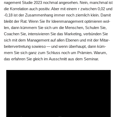
nage­ment Stu­die 2023 noch­mal ange­se­hen. Nein, manch­mal ist
die Kor­re­la­ti­on auch posi­tiv. Aber mit einem r zwi­schen 0,02 und
‑0,18 ist der Zusam­men­hang immer noch ziem­lich klein. Damit
bleibt der Rat: Wenn Sie Ihr Ideen­ma­nage­ment opti­mie­ren wol­
len, dann küm­mern Sie sich um die Men­schen, Schu­len Sie,
Coa­chen Sie, inten­si­vie­ren Sie das Mar­ke­ting, ver­bün­den Sie
sich mit dem Manage­ment auf allen Ebe­nen und mit der Mit­ar­
bei­ter­ver­tre­tung sowie­so — und wenn über­haupt, dann küm­
mern Sie sich ganz zum Schluss noch um Prä­mi­en. War­um,
das erfah­ren Sie gleich im Aus­schnitt aus dem Seminar.