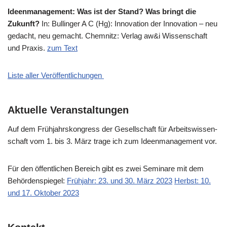
Ideen­ma­nage­ment: Was ist der Stand? Was bringt die
Zukunft?
In: Bul­lin­ger A C (Hg): Inno­va­ti­on der Inno­va­ti­on – neu
gedacht, neu gemacht. Chem­nitz: Ver­lag aw&i Wis­sen­schaft
und Pra­xis.
zum Text
Liste aller Veröffentlichungen
Aktuelle Veranstaltungen
Auf dem Früh­jahrs­kon­gress der Gesell­schaft für Arbeits­wis­sen­
schaft vom 1. bis 3. März tra­ge ich zum Ideen­ma­nage­ment vor.
Für den öffent­li­chen Bereich gibt es zwei Semi­na­re mit dem
Behör­den­spie­gel:
Früh­jahr: 23. und 30. März 2023
Herbst: 10.
und 17. Okto­ber 2023