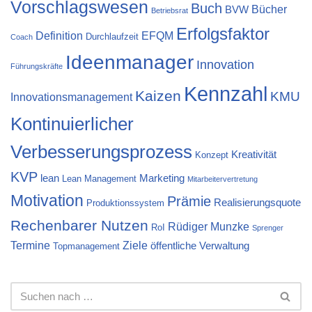
Vorschlagswesen
Buch
Bücher
BVW
Betriebsrat
Erfolgsfaktor
Definition
EFQM
Durchlaufzeit
Coach
Ideenmanager
Innovation
Führungskräfte
Kennzahl
Kaizen
KMU
Innovationsmanagement
Kontinuierlicher
Verbesserungsprozess
Kreativität
Konzept
KVP
lean
Marketing
Lean Management
Mitarbeitervertretung
Motivation
Prämie
Realisierungsquote
Produktionssystem
Rechenbarer Nutzen
Rüdiger Munzke
RoI
Sprenger
Termine
Ziele
öffentliche Verwaltung
Topmanagement