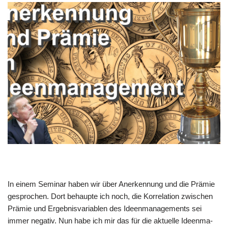
In einem Semi­nar haben wir über Aner­ken­nung und die Prä­mie
gespro­chen. Dort behaup­te ich noch, die Kor­re­la­ti­on zwi­schen
Prä­mie und Ergeb­nis­va­ria­blen des Ideen­ma­nage­ments sei
immer nega­tiv. Nun habe ich mir das für die aktu­el­le Ideen­ma­