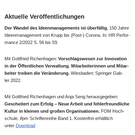
Aktuelle Veröffentlichungen
Der Wan­del des Ideen­ma­nage­ments ist über­fäl­lig.
150 Jah­re
Ideen­ma­nage­ment von Krupp bis (Post-) Coro­na. In: HR Per­for­
mance 2/​2022 S. 56 bis 59.
Mit Gott­fried Richen­ha­gen:
Vor­schlags­we­sen zur Inno­va­ti­on
in der Öffent­li­chen Ver­wal­tung. Mit­ar­bei­te­rin­nen und Mit­ar­
bei­ter trei­ben die Ver­än­de­rung.
Wies­ba­den: Sprin­ger Gab­
ler 2022.
Mit Gott­fried Richen­ha­gen und Anja Seng her­aus­ge­ge­ben:
Geschei­tert zum Erfolg – Neue Arbeit und feh­ler­freund­li­che
Kul­tur in klei­nen und gro­ßen Orga­ni­sa­tio­nen.
FOM Hoch­
schu­le, ifpm Schrif­ten­rei­he Band 1. Kosten­frei erhält­lich
unter
Down­load