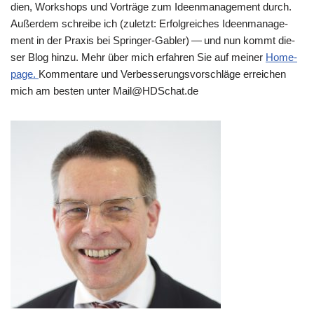
di­en, Work­shops und Vor­trä­ge zum Ideen­ma­nage­ment durch.
Außer­dem schrei­be ich (zuletzt: Erfolg­rei­ches Ideen­ma­nage­
ment in der Pra­xis bei Sprin­ger-Gab­ler) — und nun kommt die­
ser Blog hin­zu. Mehr über mich erfah­ren Sie auf mei­ner
Home­
page.
Kom­men­ta­re und Ver­bes­se­rungs­vor­schlä­ge errei­chen
mich am besten unter Mail@​HDSchat.​de