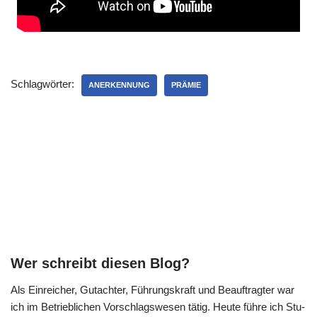
Schlagwörter:
ANERKENNUNG
PRÄMIE
Wer schreibt diesen Blog?
Als Ein­rei­cher, Gut­ach­ter, Füh­rungs­kraft und Beauf­trag­ter war
ich im Betrieb­li­chen Vor­schlags­we­sen tätig. Heu­te füh­re ich Stu­